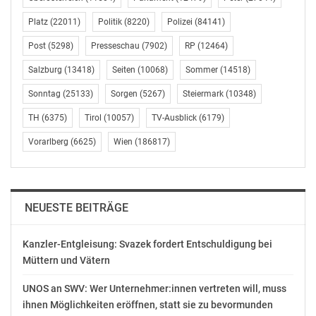
Platz
(22011)
Politik
(8220)
Polizei
(84141)
AKTUELLE FOTOSTRECKE ZUM 25-JAHR-JUBILÄUM DES
MUSEUMSQUARTIER
Post
(5298)
Presseschau
(7902)
RP
(12464)
Salzburg
(13418)
Seiten
(10068)
Sommer
(14518)
Seit Mai dieses Jahres schmücken die Porträts der MQ
Sonntag
(25133)
Sorgen
(5267)
Steiermark
(10348)
Kampagne von Elfie Semotan den Wiener Stadtraum.
25 Persönlichkeiten holte Semotan vor die Kamera. Sie
TH
(6375)
Tirol
(10057)
TV-Ausblick
(6179)
selbst wurde von Christoph Thanhoffer fotografiert und
Vorarlberg
(6625)
Wien
(186817)
ist die „Plus 1” von 25 Protagonist:innen. Der Schweizer
Kreativdirektor Beda Achermann hat die Porträts
künstlerisch erweitert und mit Werken aus dem
mumok und Leopold Museum überlagert. Persönliche
NEUESTE BEITRÄGE
Zitate der Proträtierten ergänzen die Sujets. So entsteht
ein vielstimmiges Bild jener „Generation MQ“, die sich
Kanzler-Entgleisung: Svazek fordert Entschuldigung bei
über gemeinsames Tun, Erleben und Denken definiert.
Müttern und Vätern
Elfie Semotan formulierte ihre Beziehung zum MQ wie
UNOS an SWV: Wer Unternehmer:innen vertreten will, muss
folgt:_ „Das MQ ist wichtig, ein Glück, eine
ihnen Möglichkeiten eröffnen, statt sie zu bevormunden