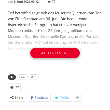
von
8. Juni 2026 09:12
77
Tief betroffen zeigt sich das MuseumsQuartier vom Tod
von Elfie Semotan am 06. Juni: Die bedeutende
österreichische Fotografin hat erst vor wenigen
Monaten anlässlich des 25-jährigen Jubiläums des
MuseumsQuartier die aktuelle Kampagne „25 Porträts
der Generation MQ“ auf Einladung von MQ Direktorin
Bettina Leidl realisiert. Dafür porträtierte sie
WEITERLESEN..
Wegbegleiter:innen, Künstler:innen und
Persönlichkeiten, die mit dem MuseumsQuartier auf
besondere Weise verbunden sind.
Die entstandene Serie „Generation MQ” ist ein
Haus
Wien
eindrucksvolles Vermächtnis ihres unverwechselbaren
77
fotografischen Blicks. Umso berührender ist, dass Elfie
Semotan dabei selbst vor die Kamera trat.
Share
Facebook
Twitter
„Mit Elfie Semotan verbindet mich eine langjährige und