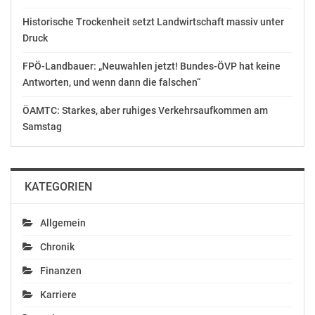
Pressestelle des ÖVP-Parlamentsklubs
Historische Trockenheit setzt Landwirtschaft massiv unter
Telefon: +43 1 401 10-4439 bzw. +43 1 401 10-4432
Druck
Website: http://www.oevpklub.at
FPÖ-Landbauer: „Neuwahlen jetzt! Bundes-ÖVP hat keine
OTS-ORIGINALTEXT PRESSEAUSSENDUNG UNTER
Antworten, und wenn dann die falschen“
AUSSCHLIESSLICHER INHALTLICHER VERANTWORTUNG
ÖAMTC: Starkes, aber ruhiges Verkehrsaufkommen am
DES AUSSENDERS. www.ots.at
Samstag
© Copyright APA-OTS Originaltext-Service GmbH und
der jeweilige Aussender
Gefällt mir:
KATEGORIEN
Allgemein
Chronik
Finanzen
Karriere