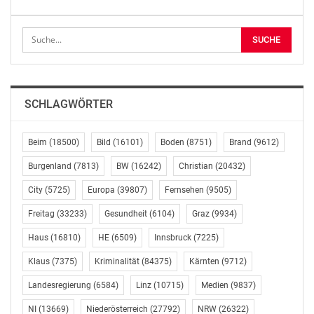
fest.
„Ein zentrales Element ist die Wiedereinführung der
steuerfreien Mitarbeiterprämie für das Jahr 2026.
Arbeitgeber können ihren Beschäftigten bis zu 500 Euro
steuerfrei auszahlen, sofern die Prämie auf einer
SCHLAGWÖRTER
kollektivvertraglichen oder betrieblichen Vereinbarung
basiert und zusätzlich zum regulären Entgelt gewährt
Beim
(18500)
Bild
(16101)
Boden
(8751)
Brand
(9612)
wird. Diese gilt für Auszahlungen ab 1. Juli 2026“,
erläutern die Abgeordneten.
Burgenland
(7813)
BW
(16242)
Christian
(20432)
City
(5725)
Europa
(39807)
Fernsehen
(9505)
Obernosterer weiter: „Darüber hinaus wird die
Steuerfreiheit für Schmutz-, Erschwernis- und
Freitag
(33233)
Gesundheit
(6104)
Graz
(9934)
Gefahrenzulagen sowie für Zuschläge bei Sonn- und
Haus
(16810)
HE
(6509)
Innsbruck
(7225)
Feiertagsarbeit bis zu 400 Euro monatlich präzisiert.
Klaus
(7375)
Kriminalität
(84375)
Kärnten
(9712)
Künftig soll ausdrücklich klargestellt werden, dass diese
Begünstigung auch für vergleichbare Regelungen etwa
Landesregierung
(6584)
Linz
(10715)
Medien
(9837)
im Landarbeitsgesetz oder im Gemeinde-
NI
(13669)
Niederösterreich
(27792)
NRW
(26322)