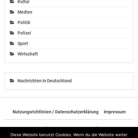
Kultur
Medien
Politik
Polizei
Sport
Wirtschaft
Nachrichten In Deutschland
Nutzungsrichtlinien / Datenschutzerklärung
Impressum
© 2026 - TOP News Österreich - Nachrichten aus Österreich und der
ganzen Welt.
Diese Website benutzt Cookies. Wenn du die Website weiter