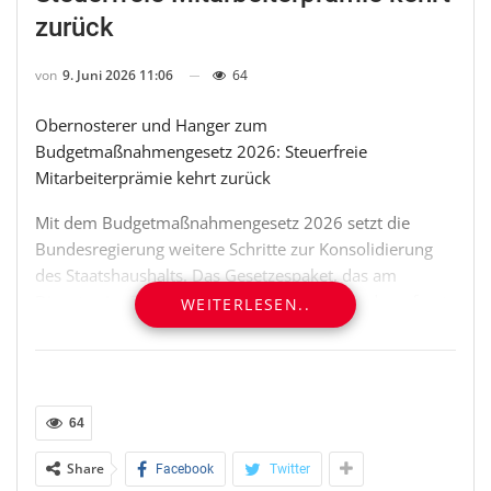
zurück
von
9. Juni 2026 11:06
64
Obernosterer und Hanger zum
Budgetmaßnahmengesetz 2026: Steuerfreie
Mitarbeiterprämie kehrt zurück
Mit dem Budgetmaßnahmengesetz 2026 setzt die
Bundesregierung weitere Schritte zur Konsolidierung
des Staatshaushalts. Das Gesetzespaket, das am
Dienstag im Budgetausschuss behandelt wird, umfasst
WEITERLESEN..
Änderungen in acht Gesetzen und soll bis 2030
Einsparungen von rund 100 Millionen Euro bringen.
Etwa 85 Millionen Euro davon entfallen auf steuerliche
Maßnahmen. Das stellten der Obmann und ÖVP-
64
Vorsitzende des Budgetausschusses Gabriel
Obernosterer und ÖVP-Budgetsprecher Andreas
Share
Facebook
Twitter
Hanger anlässlich der Sitzung des Budgetausschusses