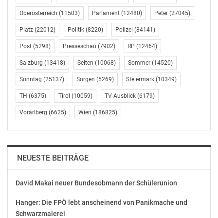
Vertragsbedienstetengesetz gilt. Davon sollen
insbesondere Beschäftigte in der Land- und
Oberösterreich
(11503)
Parlament
(12480)
Peter
(27045)
Forstwirtschaft, etwa Saisonarbeitskräfte, profitieren.
Platz
(22012)
Politik
(8220)
Polizei
(84141)
Die Änderung soll rückwirkend mit 1. Jänner 2026 in
Post
(5298)
Presseschau
(7902)
RP
(12464)
Kraft treten; bereits erfolgte Lohnabrechnungen sollen
entsprechend korrigiert werden.“
Salzburg
(13418)
Seiten
(10068)
Sommer
(14520)
Sonntag
(25137)
Sorgen
(5269)
Steiermark
(10349)
„Weitere Maßnahmen betreffen die Bekämpfung von
Scheinfirmen, Einsparungen in der Verwaltung – etwa
TH
(6375)
Tirol
(10059)
TV-Ausblick
(6179)
bei Reisekosten – sowie Entlastungen für Unternehmen.
Vorarlberg
(6625)
Wien
(186825)
So soll für Beherbergungsbetriebe die Verpflichtung
entfallen, Standardzimmerpreise im Eingangsbereich
auszuweisen.“
NEUESTE BEITRÄGE
Budgetsprecher Andreas Hanger: „Die Bundesregierung
verfolgt mit dem Gesetzespaket das Ziel, den
David Makai neuer Bundesobmann der Schülerunion
Staatshaushalt zu konsolidieren, gleichzeitig gezielte
steuerliche Entlastungen zu schaffen und
Hanger: Die FPÖ lebt anscheinend von Panikmache und
Verwaltungsabläufe zu vereinfachen.“ (Schluss)
Schwarzmalerei