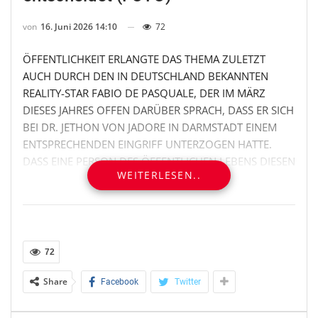
von
16. Juni 2026 14:10
72
ÖFFENTLICHKEIT ERLANGTE DAS THEMA ZULETZT
AUCH DURCH DEN IN DEUTSCHLAND BEKANNTEN
REALITY-STAR FABIO DE PASQUALE, DER IM MÄRZ
DIESES JAHRES OFFEN DARÜBER SPRACH, DASS ER SICH
BEI DR. JETHON VON JADORE IN DARMSTADT EINEM
ENTSPRECHENDEN EINGRIFF UNTERZOGEN HATTE.
DASS EINE PERSON DES ÖFFENTLICHEN LEBENS DIESEN
WEITERLESEN..
SCHRITT TRANSPARENT KOMMUNIZIERT, BLEIBT IN DER
INTIMCHIRURGIE EHER DIE AUSNAHME – UND
VERWEIST ZUGLEICH AUF EIN THEMA, DAS
ZUNEHMEND ENTTABUISIERT WIRD.
72
Die ästhetische und rekonstruktive Intimchirurgie rückt
damit noch stärker in den Fokus der modernen
Share
Facebook
Twitter
Medizin. Immer mehr Männer suchen nach medizinisch
fundierten Wegen, um Asymmetrien auszugleichen