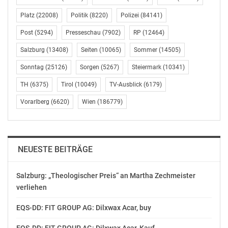
über eine herausragende chirurgische Routine. Diese
hohe Taktung an spezifischen Eingriffen ermöglicht eine
Platz
(22008)
Politik
(8220)
Polizei
(84141)
präzise Anpassung der Operationstechnik an die
Post
(5294)
Presseschau
(7902)
RP
(12464)
individuelle Anatomie jedes Patienten. Von dieser
Erfahrung profitieren nicht nur Erstanwender, sondern
Salzburg
(13408)
Seiten
(10065)
Sommer
(14505)
auch Patienten, die für Korrektureingriffe nach
Sonntag
(25126)
Sorgen
(5267)
Steiermark
(10341)
Voroperationen an Jadore überwiesen werden.
TH
(6375)
Tirol
(10049)
TV-Ausblick
(6179)
ANATOMIESCHONENDE TECHNIK OHNE
Vorarlberg
(6620)
Wien
(186779)
FREMDMATERIALIEN
Das gängigste Verfahren zur Penisverlängerung ist die
sogenannte Ligamentolyse, bei der das vordere
NEUESTE BEITRÄGE
Aufhängeband über einen kleinen Schnitt im
Schamhaarbereich gelöst wird. Dadurch lässt sich ein
Salzburg: „Theologischer Preis“ an Martha Zechmeister
Teil des innenliegenden Penisschafts nach außen
verliehen
verlagern. Bei Jadore wird hierbei eine modifizierte
EQS-DD: FIT GROUP AG: Dilxwax Acar, buy
Methode angewendet, die sich durch besondere
Gewebeschonung auszeichnet: