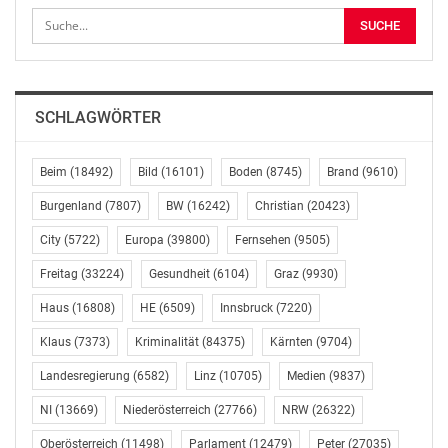
oder den Wunsch nach einer veränderten Penisgröße
professionell umsetzen zu lassen. Eine
Penisverlängerung ist heutzutage ein etabliertes
Verfahren. Dennoch erfordert dieser sensible Bereich
höchste Präzision, anatomisches Fachwissen und vor
SCHLAGWÖRTER
allem operative Erfahrung, um sichere und natürlich
wirkende Ergebnisse zu erzielen.
Beim
(18492)
Bild
(16101)
Boden
(8745)
Brand
(9610)
Burgenland
(7807)
BW
(16242)
Christian
(20423)
HOHE FALLZAHLEN ALS BASIS FÜR
PATIENTENSICHERHEIT
City
(5722)
Europa
(39800)
Fernsehen
(9505)
Freitag
(33224)
Gesundheit
(6104)
Graz
(9930)
Bei chirurgischen Eingriffen im Intimbereich ist die
Expertise des Operateurs der wichtigste Faktor zur
Haus
(16808)
HE
(6509)
Innsbruck
(7220)
Risikominimierung. Dr. Christoph Jethon, Facharzt für
Klaus
(7373)
Kriminalität
(84375)
Kärnten
(9704)
Plastische und Ästhetische Chirurgie bei Jadore in
Darmstadt, hat sich auf dieses Fachgebiet spezialisiert.
Landesregierung
(6582)
Linz
(10705)
Medien
(9837)
Mit jährlich bis zu 500 durchgeführten
NI
(13669)
Niederösterreich
(27766)
NRW
(26322)
Penisverlängerungen und -verdickungen verfügt er
Oberösterreich
(11498)
Parlament
(12479)
Peter
(27035)