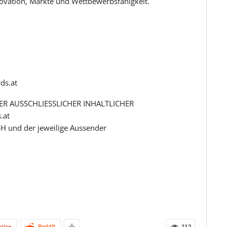
ovation, Märkte und Wettbewerbsfähigkeit.
ds.at
R AUSSCHLIESSLICHER INHALTLICHER
.at
H und der jeweilige Aussender
gle+
ReddIt
112