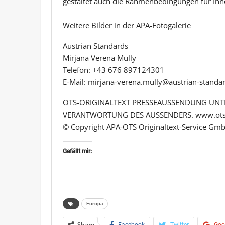
gestaltet auch die Rahmenbedingungen für Inn
Weitere Bilder in der APA-Fotogalerie
Austrian Standards
Mirjana Verena Mully
Telefon: +43 676 897124301
E-Mail: mirjana-verena.mully@austrian-standar
OTS-ORIGINALTEXT PRESSEAUSSENDUNG UNTE
VERANTWORTUNG DES AUSSENDERS. www.ots
© Copyright APA-OTS Originaltext-Service Gmb
Gefällt mir:
Europa
Share
Facebook
Twitter
Goo