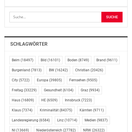
Dank gilt Landwirtschaftsminister Norbert Totschnig
und unserem EU-Abgeordneten Alexander Bernhuber,
die sich mit Nachdruck für diese Lösung und den
Schutz des heimischen Sojaanbaus eingesetzt haben.
Die EU-Kommission wollte europäisches Soja mit
problematischem Anbau in Übersee in einen Topf
SCHLAGWÖRTER
werfen. Das wäre ein Anschlag auf unsere Betriebe, die
regionale Wertschöpfung und den weiteren Ausbau der
europäischen Eiweißproduktion gewesen. Das
Beim
(18497)
Bild
(16101)
Boden
(8749)
Brand
(9611)
Europäische Parlament hat heute die Notbremse
Burgenland
(7813)
BW
(16242)
Christian
(20426)
gezogen“, betont BAUERNBUND-PRÄSIDENT ABG.Z.NR
City
(5722)
Europa
(39805)
Fernsehen
(9505)
DI GEORG STRASSER.
Freitag
(33229)
Gesundheit
(6104)
Graz
(9934)
LANDWIRTSCHAFTSMINISTER MAG. NORBERT
Haus
(16809)
HE
(6509)
Innsbruck
(7223)
TOTSCHNIG, MSC, betont: „Wer die europäische
Eiweißversorgung stärken und die Importabhängigkeit
Klaus
(7374)
Kriminalität
(84375)
Kärnten
(9711)
verringern will, darf den heimischen Sojaanbau nicht
Landesregierung
(6584)
Linz
(10714)
Medien
(9837)
schwächen. Soja leistet einen wichtigen Beitrag zur
Ernährungssicherheit, verbessert durch natürliche
NI
(13669)
Niederösterreich
(27782)
NRW
(26322)