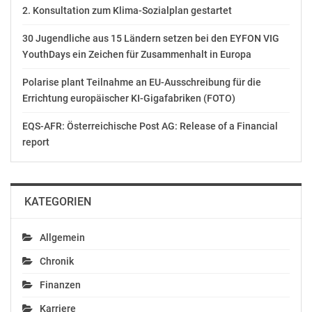
Energie angerechnet werden können. Bis 2030 wäre die
2. Konsultation zum Klima-Sozialplan gestartet
Anrechnung auf null gesunken.
30 Jugendliche aus 15 Ländern setzen bei den EYFON VIG
Diese pauschale Einstufung hätte auch europäisches
YouthDays ein Zeichen für Zusammenhalt in Europa
Soja getroffen, das unter hohen Standards und ohne
Polarise plant Teilnahme an EU-Ausschreibung für die
die Rodung wertvoller Flächen erzeugt wird. Damit
Errichtung europäischer KI-Gigafabriken (FOTO)
wäre ein wichtiger Absatzweg verloren gegangen und
der heimische Sojaanbau geschwächt worden.
EQS-AFR: Österreichische Post AG: Release of a Financial
report
„Wir wollen den Anbau von Eiweißpflanzen in Europa
ausbauen und mehr Wertschöpfung in unseren
Regionen schaffen. Wer europäisches Soja mit
KATEGORIEN
Entwaldung in anderen Teilen der Welt gleichsetzt,
gefährdet genau diese Ziele“, unterstreicht STRASSER.
Allgemein
„Europäisches Soja stärkt unsere Versorgung, schafft
Chronik
Wertschöpfung in den Regionen und verringert die
Finanzen
Abhängigkeit von Importen. Diese Leistungen müssen
anerkannt und der Anbau weiter gestärkt werden“, so
Karriere