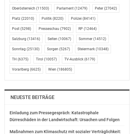
Stickstoffbindung die Bodenfruchtbarkeit, bindet CO2
Oberösterreich
(11503)
Parlament
(12479)
Peter
(27042)
und stärkt die regionale Wertschöpfung. Genau deshalb
Platz
(22010)
Politik
(8220)
Polizei
(84141)
habe ich mich bereits im Mai im Agrarministerrat,
unterstützt von neun Mitgliedstaaten, gegen ein Verbot
Post
(5298)
Presseschau
(7902)
RP
(12464)
von Soja als wichtigen erneuerbaren Energieträger
Salzburg
(13416)
Seiten
(10067)
Sommer
(14512)
ausgesprochen. Das Europäische Parlament bestätigt
mit seiner heutigen Entscheidung den österreichischen
Sonntag
(25130)
Sorgen
(5267)
Steiermark
(10348)
Zugang. Das ist ein wichtiges Signal für die europäische
TH
(6375)
Tirol
(10057)
TV-Ausblick
(6179)
und österreichische Landwirtschaft.“
Vorarlberg
(6625)
Wien
(186805)
PAUSCHALE EINSTUFUNG HÄTTE EUROPÄISCHES SOJA
GETROFFEN
NEUESTE BEITRÄGE
Die EU-Kommission wollte Soja auf Grundlage
weltweiter Durchschnittsdaten als Rohstoff mit hohem
Einladung zum Pressegespräch: Katastrophale
Risiko indirekter Landnutzungsänderungen einstufen.
Dürreschäden in der Landwirtschaft: Ursachen und Folgen
Sojaöl in Biokraftstoffen hätte dadurch schrittweise
nicht mehr auf die europäischen Ziele für erneuerbare
Maßnahmen zum Klimaschutz mit sozialer Verträglichkeit: