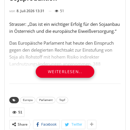
von
8. Juli 2026 13:31
51
Strasser: „Das ist ein wichtiger Erfolg für den Sojaanbau
in Österreich und die europäische Eiweißversorgung.“
Das Europäische Parlament hat heute den Einspruch
gegen den delegierten Rechtsakt zur Einstufung von
Soja als Rohstoff mit hohem Risiko indirekter
Landnutzungsänderungen angenommen. 388
Abgeordnete stimmten für den Einspruch, 248
WEITERLESEN..
dagegen, 24 enthielten sich. Für die Annahme war die
absolute Mehrheit aller Mitglieder des Europäischen
Parlaments und damit die Zustimmung von mindestens
361 Abgeordneten notwendig. Der geplante Rechtsakt
Europa
Parlament
Topf
der EU-Kommission kann damit nicht in Kraft treten.
51
„Das ist ein wichtiger Erfolg für unsere Sojabauern und
Share
Facebook
Twitter
die europäische Eiweißversorgung. Mein besonderer