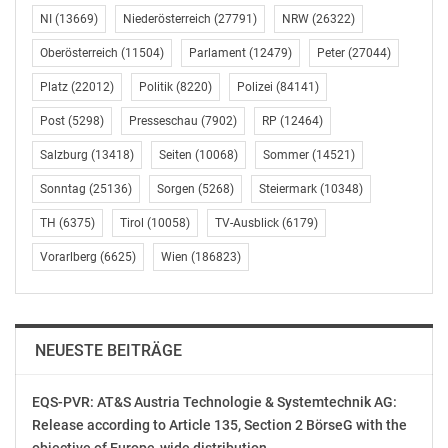
MEHR KOOPERATION & ERHALT DER
NI
(13669)
Niederösterreich
(27791)
NRW
(26322)
SELBSTSTÄNDIGKEIT
Oberösterreich
(11504)
Parlament
(12479)
Peter
(27044)
Platz
(22012)
Politik
(8220)
Polizei
(84141)
„Mit dem Zeichnen der Anteile i. d. H. von 1 Mio. Euro
an der RWA gehen wir als RLS GmbH einen Schritt in
Post
(5298)
Presseschau
(7902)
RP
(12464)
dieser Partnerschaft. Außerdem werden wir auf
Salzburg
(13418)
Seiten
(10068)
Sommer
(14521)
Projektebene noch intensiver zusammenarbeiten als
bisher. Wichtig ist aber auch, dass die RLS ihre
Sonntag
(25136)
Sorgen
(5268)
Steiermark
(10348)
Eigenständigkeit behält und weiterhin als selbstständige
TH
(6375)
Tirol
(10058)
TV-Ausblick
(6179)
Einkaufsorganisation am Markt agiert“, betont Anna
Doblhofer-Bachleitner (Mitglied der Geschäftsleitung im
Vorarlberg
(6625)
Wien
(186823)
Raiffeisenverband Salzburg) als RVS-
Eigentümervertreterin in der RLS.
NEUESTE BEITRÄGE
Im täglichen Arbeiten wird sich für die rund 700
Mitarbeiter:innen der Salzburger Lagerhaus-Mitglieder
nichts verändern. Prozesse, Strukturen und Abteilungen
EQS-PVR: AT&S Austria Technologie & Systemtechnik AG:
Release according to Article 135, Section 2 BörseG with the
bleiben gleich. „Dennoch macht eine verstärkte