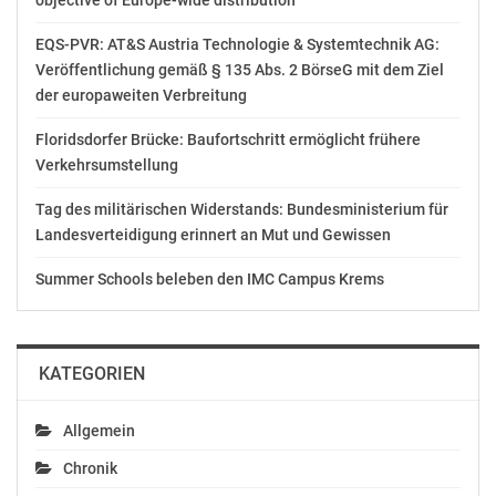
objective of Europe-wide distribution
Kooperation aktuell mehr Sinn denn je. Die Zeiten im
Handel und im Baugewerbe sind angespannt. Da helfen
EQS-PVR: AT&S Austria Technologie & Systemtechnik AG:
neue Synergien und Partnerschaften, um langfristig
Veröffentlichung gemäß § 135 Abs. 2 BörseG mit dem Ziel
wettbewerbsfähig zu bleiben“, betont Martin Schiller,
der europaweiten Verbreitung
der gemeinsam mit Ilona Thape und Wolfgang
Schröcker die Geschäftsführung der RLS bildet.
Floridsdorfer Brücke: Baufortschritt ermöglicht frühere
Verkehrsumstellung
Die engere Zusammenarbeit steht auf dem Fundament
Tag des militärischen Widerstands: Bundesministerium für
gemeinsamer genossenschaftlicher Werte. Ziel ist es,
Landesverteidigung erinnert an Mut und Gewissen
die Marke Lagerhaus in ganz Österreich weiter zu
stärken und die vorhandenen Stärken und
Summer Schools beleben den IMC Campus Krems
Kompetenzen beider Unternehmen bestmöglich
einzubringen.
KATEGORIEN
GEMEINSAM CHANCEN NUTZEN
In den kommenden Monaten werden beide
Allgemein
Unternehmen prüfen, in welchen Bereichen eine
Chronik
engere Zusammenarbeit zusätzlichen Mehrwert für