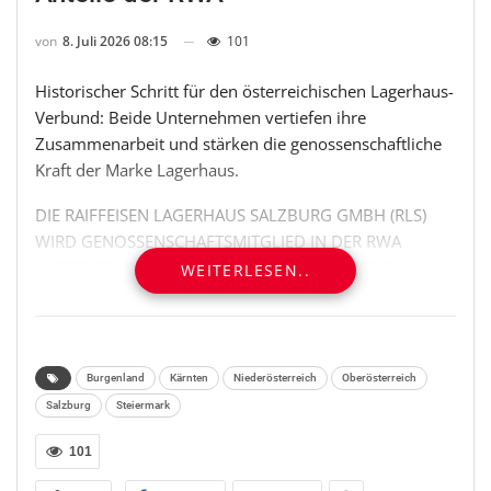
von
8. Juli 2026 08:15
101
Historischer Schritt für den österreichischen Lagerhaus-
Verbund: Beide Unternehmen vertiefen ihre
Zusammenarbeit und stärken die genossenschaftliche
Kraft der Marke Lagerhaus.
DIE RAIFFEISEN LAGERHAUS SALZBURG GMBH (RLS)
WIRD GENOSSENSCHAFTSMITGLIED IN DER RWA
RAIFFEISEN WARE AUSTRIA UND SETZT DAMIT EIN
WEITERLESEN..
HISTORISCHES ZEICHEN. MIT IHREM EINTRITT ALS
MITGLIED DER RWA VERSTÄRKT DIE RLS AB SOFORT
DEN GENOSSENSCHAFTLICHEN WARENSEKTOR UND
SCHAFFT DIE GRUNDLAGE DAFÜR, VORHANDENE
Burgenland
Kärnten
Niederösterreich
Oberösterreich
STÄRKEN KÜNFTIG NOCH BESSER GEMEINSAM ZU
Salzburg
Steiermark
NUTZEN. FÜR KUND:INNEN, MITARBEITER:INNEN,
LAGERHAUS-GENOSSENSCHAFTEN UND
101
LANDWIRTSCHAFTLICHE BETRIEBE BLEIBT DABEI