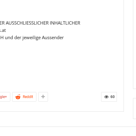
R AUSSCHLIESSLICHER INHALTLICHER
.at
H und der jeweilige Aussender
gle+
ReddIt
60