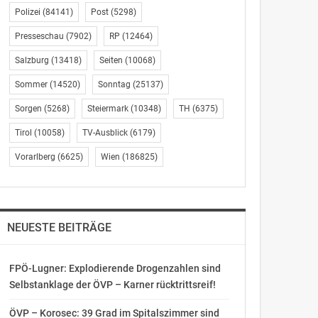
Polizei
(84141)
Post
(5298)
Presseschau
(7902)
RP
(12464)
Salzburg
(13418)
Seiten
(10068)
Sommer
(14520)
Sonntag
(25137)
Sorgen
(5268)
Steiermark
(10348)
TH
(6375)
Tirol
(10058)
TV-Ausblick
(6179)
Vorarlberg
(6625)
Wien
(186825)
NEUESTE BEITRÄGE
FPÖ-Lugner: Explodierende Drogenzahlen sind
Selbstanklage der ÖVP – Karner rücktrittsreif!
ÖVP – Korosec: 39 Grad im Spitalszimmer sind