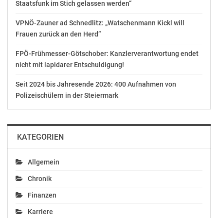
Staatsfunk im Stich gelassen werden“
42.466 Dreier zu je EUR 2,00
VPNÖ-Zauner ad Schnedlitz: „Watschenmann Kickl will
LottoPlus Gewinnzahlen: 04 05 20 38 41 43
Frauen zurück an den Herd“
FPÖ-Frühmesser-Götschober: Kanzlerverantwortung endet
Joker Quoten der Ziehung vom Mittwoch, 04.04.2018:
nicht mit lapidarer Entschuldigung!
2 Joker zu je EUR 283.776,20
Seit 2024 bis Jahresende 2026: 400 Aufnahmen von
16 mal EUR 7.700,00
Polizeischülern in der Steiermark
100 mal EUR 770,00
1.111 mal EUR 77,00
10.505 mal EUR 7,00
KATEGORIEN
105.217 mal EUR 1,50
Joker Zahl: 0 2 4 1 6 3
Allgemein
Chronik
Österreichische Lotterien
Günter Engelhart
Finanzen
01 / 790 70 / 31910
Karriere
Gerlinde Wohlauf