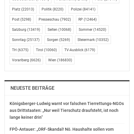
3fachJP Sechser, im Topf bleiben EUR 2.644.901,97 –
Platz
(22013)
Politik
(8220)
Polizei
(84141)
3,9 Mio. Euro
warten
Post
(5298)
Presseschau
(7902)
RP
(12464)
2 Fünfer+ZZ zu je EUR 63.857,40
Salzburg
(13419)
Seiten
(10068)
Sommer
(14520)
81 Fünfer zu je EUR 1.720,00
245 Vierer+ZZ zu je EUR 170,60
Sonntag
(25137)
Sorgen
(5269)
Steiermark
(10352)
4.941 Vierer zu je EUR 46,90
TH
(6375)
Tirol
(10060)
TV-Ausblick
(6179)
6.674 Dreier+ZZ zu je EUR 15,60
Vorarlberg
(6626)
Wien
(186830)
80.400 Dreier zu je EUR 5,20
273.321 Zusatzzahl allein zu je EUR 1,20
Lotto Gewinnzahlen: 11 14 26 29 35 43 Zusatzzahl: 10
NEUESTE BEITRÄGE
LottoPlus Quoten der Ziehung vom Mittwoch,
Königsberger-Ludwig warnt vor falschen Tierrettungs-NGOs
04.04.2018:
aus Drittstaaten: „Nur weil Tierschutz draufsteht, ist noch
lange keiner drin“
Kein Sechser, die Summe wird auf die 5er aufgeteilt
61 Fünfer zu je EUR 5.590,70
FPÖ-Antauer: „ORF-Skandal! Nö. Haushalte sollen vom
2.454 Vierer zu je EUR 23,50