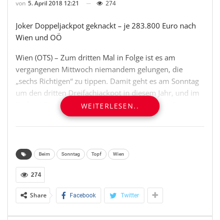
von
5. April 2018 12:21
274
Joker Doppeljackpot geknackt – je 283.800 Euro nach
Wien und OÖ
Wien (OTS) – Zum dritten Mal in Folge ist es am
vergangenen Mittwoch niemandem gelungen, die
„sechs Richtigen“ zu tippen. Damit geht es am Sonntag
um den dritten Dreifachjackpot in diesem Jahr, und im
Sechser Topf werden dann rund 3,9 Millionen Euro
WEITERLESEN..
liegen.
Zwei Spielteilnehmer tippten einen Fünfer mit
Zusatzzahl und erhalten dafür jeweils rund 63.900
Beim
Sonntag
Topf
Wien
Euro. Während ein Steirer mit einem Quicktipp
erfolgreich war, konnte ein Wiener mit dem System
274
0/07 seinen Gewinn um einen Fünfer und fünf Vierer
Share
Facebook
Twitter
mit Zusatzzahl auf insgesamt mehr als 66.400 Euro
erhöhen.