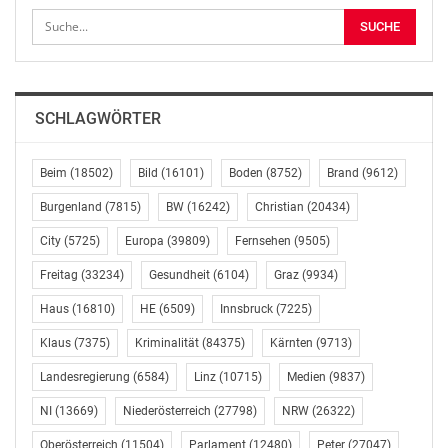
LottoPlus
Bei LottoPlus gab es keinen Sechser. Die Sechser-
Gewinnsumme wurde wie üblich auf die Fünfer verteilt,
SCHLAGWÖRTER
und hier gewannen 61 Spielteilnehmer rund 5.600
Euro. Beim LottoPlus Sechser am Sonntag geht es um
rund 400.000 Euro.
Beim
(18502)
Bild
(16101)
Boden
(8752)
Brand
(9612)
Burgenland
(7815)
BW
(16242)
Christian
(20434)
Joker
City
(5725)
Europa
(39809)
Fernsehen
(9505)
Der Doppeljackpot beim Joker wurde von zwei
Freitag
(33234)
Gesundheit
(6104)
Graz
(9934)
Spielteilnehmern geknackt. Ein Wiener und ein
Haus
(16810)
HE
(6509)
Innsbruck
(7225)
Oberösterreicher hatten die richtige Joker Zahl auf
ihren Quittungen und erhalten für ihr angekreuztes „Ja“
Klaus
(7375)
Kriminalität
(84375)
Kärnten
(9713)
jeweils rund 283.800 Euro.
Landesregierung
(6584)
Linz
(10715)
Medien
(9837)
Lotto Quoten der Ziehung vom Mittwoch, 04.04.2018:
NI
(13669)
Niederösterreich
(27798)
NRW
(26322)
Oberösterreich
(11504)
Parlament
(12480)
Peter
(27047)