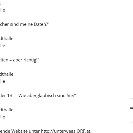
t
lle
icher sind meine Daten?“
dthalle
lle
ten – aber richtig!“
dthalle
lle
der 13. – Wie abergläubisch sind Sie?“
dthalle
lle
ende Website unter http://unterwegs.ORF.at.