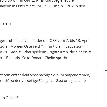
b 6.30 Uhr in ORF 2, Nina Kraft begleitet die
Daheim in Österreich“ um 17.30 Uhr in ORF 2 in den
hlafen?“
t
gesund“-Initiative, mit der der ORF vom 7. bis 13. April
Guten Morgen Österreich“ nimmt die Initiative zum
u Gast ist Schauspielerin Brigitte Kren, die einerseits
ue Rolle als „Soko Donau“-Chefin spricht.
hat sein erstes deutschsprachiges Album aufgenommen,
eich“ ist der vielseitige Sänger zu Gast und gibt einen
 in Gefahr!“