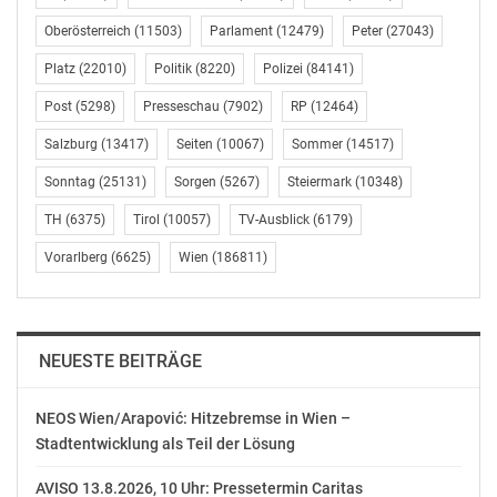
man vor dem Sozialgericht bekämpfen. Die Liste Pilz
Oberösterreich
(11503)
Parlament
(12479)
Peter
(27043)
wird da unterstützen und diese Fälle auch öffentlich
Platz
(22010)
Politik
(8220)
Polizei
(84141)
machen. Das kann helfen”, bietet Kolba konkrete Hilfe
an.
Post
(5298)
Presseschau
(7902)
RP
(12464)
Salzburg
(13417)
Seiten
(10067)
Sommer
(14517)
Anfragen bitte über die Web-Seite
[www.buergerrechte.online]
Sonntag
(25131)
Sorgen
(5267)
Steiermark
(10348)
(http://www.buergerrechte.online)
TH
(6375)
Tirol
(10057)
TV-Ausblick
(6179)
Liste Peter Pilz im Parlament
Vorarlberg
(6625)
Wien
(186811)
Eva Kellermann
06648818 1042
eva.kellermann@listepilz.at
NEUESTE BEITRÄGE
OTS-ORIGINALTEXT PRESSEAUSSENDUNG UNTER
AUSSCHLIESSLICHER INHALTLICHER VERANTWORTUNG
NEOS Wien/Arapović: Hitzebremse in Wien –
DES AUSSENDERS. www.ots.at
Stadtentwicklung als Teil der Lösung
© Copyright APA-OTS Originaltext-Service GmbH und
der jeweilige Aussender
AVISO 13.8.2026, 10 Uhr: Pressetermin Caritas