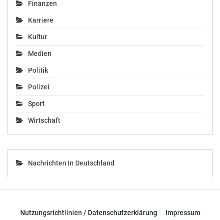
Finanzen
Karriere
Kolba:
Kultur
Sozialversicherung:
Versicherte erwarten
Medien
gleiche Leistungen
Politik
April 28, 2018
In "Politik"
Polizei
Sport
Wirtschaft
Nachrichten In Deutschland
Nutzungsrichtlinien / Datenschutzerklärung
Impressum