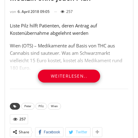
von
6. April 2018 09:05
257
Liste Pilz hilft Patienten, deren Antrag auf
Kostenübernahme abgelehnt werden
Wien (OTS) – Medikamente auf Basis von THC aus
Cannabis sind sauteuer. Was am Schwarzmarkt
vielleicht 15 Euro kostet, kostet als Medikament rund
180 Euro.
WEITERLESEN..
“Diese Preise entstehen, weil nur wenige Firmen ein
Oligopol bilden. Hintergrund ist die inzwischen absurde
Verbotspolitik gegenüber Cannabis, ausgezeichnet als
Arzneimittelpflanze des Jahres 2018”, sagt Peter Kolba,
Peter
Pilz
Wien
Klubobmann und Gesundheitssprecher der Liste Pilz.
257
Der hohe Preis macht daher Cannabismedizin nur
Share
Facebook
Twitter
leistbar, wenn die Kasse die Kosten übernimmt. Das ist