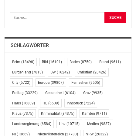
eine Entscheidung der jeweiligen Chefärzte. Die stützen
sich einerseits darauf, dass für die Wirksamkeit
genügend Evidenz vorliegt und andere Medikamente
nicht anschlagen. Die amerikanische Akademie der
Wissenschaften hat in einer Meta-Studie festgehalten,
bei welchen Krankheiten genügend Evidenz für eine
SCHLAGWÖRTER
Wirksamkeit von Cannabis gegeben ist: gegen
Muskelkrämpfe bei Multipler Sklerose, zur Bekämpfung
der Übelkeit bei Chemotherapien und insbesondere bei
Beim
(18498)
Bild
(16101)
Boden
(8750)
Brand
(9611)
neuropathischen Schmerzen.
Burgenland
(7813)
BW
(16242)
Christian
(20426)
City
(5722)
Europa
(39807)
Fernsehen
(9505)
“Ich kenne Fälle, wo Schmerz- oder Krebspatienten
Cannabismedizin von den Kassen dennoch verweigert
Freitag
(33229)
Gesundheit
(6104)
Graz
(9935)
wird. Die Genehmigungspraxis gleicht einem
Haus
(16809)
HE
(6509)
Innsbruck
(7224)
Glücksspiel.”
Klaus
(7375)
Kriminalität
(84375)
Kärnten
(9711)
Die Liste Pilz unterstützt nun betroffene Patienten. “Im
Landesregierung
(6584)
Linz
(10715)
Medien
(9837)
Fall einer Ablehnung sollte man auf einer schriftlichen
Ablehnung durch einen Bescheid bestehen. Diese kann
NI
(13669)
Niederösterreich
(27783)
NRW
(26322)