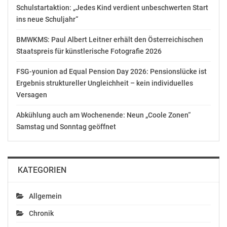
Schulstartaktion: „Jedes Kind verdient unbeschwerten Start
ins neue Schuljahr“
Gefällt mir:
BMWKMS: Paul Albert Leitner erhält den Österreichischen
Staatspreis für künstlerische Fotografie 2026
FSG-younion ad Equal Pension Day 2026: Pensionslücke ist
Ähnliche Beiträge
Ergebnis struktureller Ungleichheit – kein individuelles
Versagen
Abkühlung auch am Wochenende: Neun „Coole Zonen“
Samstag und Sonntag geöffnet
Kolba: Cannabis in der
VSV/Kolba: Cannabis in
Medizin – rasche
der Medizin – Allianz
Liberalisierung oder
gegen Ignoranz
KATEGORIEN
Verschleppung?
Januar 8, 2019
April 4, 2018
In "Politik"
In "Politik"
Allgemein
Chronik