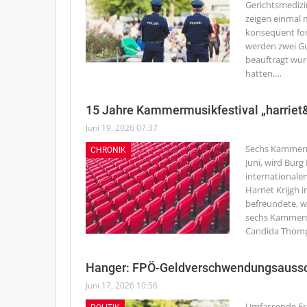
Gerichtsmediz
zeigen einmal 
konsequent fort
werden zwei Gu
beauftragt wu
hatten.
…
15 Jahre Kammermusikfestival „harriet&f
Juni 19, 2026 07:37
Sechs Kammerm
CHRONIK
Juni, wird Burg
internationalen
Harriet Krijgh 
befreundete, w
sechs Kammermu
Candida Thomps
Hanger: FPÖ-Geldverschwendungsaussc
Juni 17, 2026 10:56
Umfassende Erm