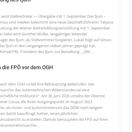
 wird Stellvertreter — Übergabe mit 1. September
Das fjum –
smus und medien bekommt eine neue Geschäftsführerin: Tatjana
e Leitung der Wiener Weiterbildungseinrichtung mit 1. September
er Seite wird Gunther Müller, langjähriger leitender
r des fjum, als Stellvertreter fungieren. Lukáš folgt auf Simon
das fjum in den vergangenen sieben Jahren geprägt hat.
chael Pilz, Präsident des fjum, zur Bestellung: _„Mit
…
n die FPÖ vor dem OGH
ach dem OGH-Urteil ihre Behauptung widerrufen, das
archiv des österreichischen Widerstandes sei eine
chaftliche Institution“.
Am 30. Juni 2026 urteilte der Oberste
 einer Causa, die ihren Ausgangspunkt im August 2023
e, als Innen- und Justizministerium das DÖW nach langem
en damit beauftragt hatten, einen jährlichen
musbericht zu erstellen. Damals behauptete die FPÖ auf ihrer
Dokumentationsarchiv
…