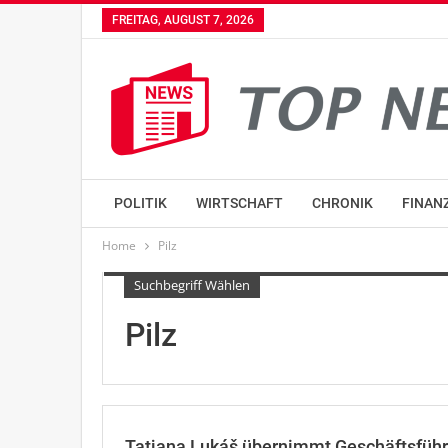
FREITAG, AUGUST 7, 2026
POLITIK
WIRTSCHAFT
CHRONIK
FINAN
Home
Pilz
Suchbegriff Wählen
Pilz
Tatjana Lukáš übernimmt Geschäftsführ