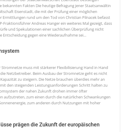
 die bekannten Fakten
Die heutige Befragung jener Staatsanwältin
tschaft Eisenstadt, die mit der Prüfung einer möglichen
r Ermittlungen rund um den Tod von Christian Pilnacek befasst
VP-Fraktionsführer Andreas Hanger ein weiteres Mal gezeigt, dass
ürfe und Spekulationen einer sachlichen Überprüfung nicht
ie Entscheidung gegen eine Wiederaufnahme sei
…
omsystem
 Stromnetze muss mit stärkerer Flexibilisierung Hand in Hand
 die Netzbetreiber.
Beim Ausbau der Stromnetze geht es nicht
 Kapazität zu steigern. Die Netze brauchen überdies mehr an
m mit den steigenden Leistungsanforderungen Schritt halten zu
romsystem der nahen Zukunft drohen immer öfter
en aufzutreten, zum einen durch die natürlichen Schwankungen
 Sonnenenergie, zum anderen durch Nutzungen mit hoher
üsse prägen die Zukunft der europäischen