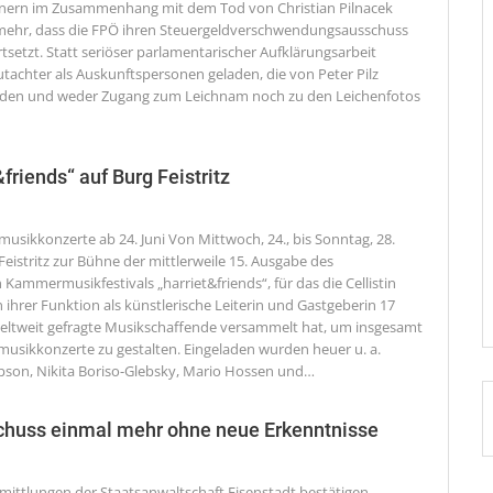
inern im Zusammenhang mit dem Tod von Christian Pilnacek
mehr, dass die FPÖ ihren Steuergeldverschwendungsausschuss
setzt. Statt seriöser parlamentarischer Aufklärungsarbeit
tachter als Auskunftspersonen geladen, die von Peter Pilz
rden und weder Zugang zum Leichnam noch zu den Leichenfotos
riends“ auf Burg Feistritz
usikkonzerte ab 24. Juni
Von Mittwoch, 24., bis Sonntag, 28.
 Feistritz zur Bühne der mittlerweile 15. Ausgabe des
 Kammermusikfestivals „harriet&friends“, für das die Cellistin
in ihrer Funktion als künstlerische Leiterin und Gastgeberin 17
eltweit gefragte Musikschaffende versammelt hat, um insgesamt
sikkonzerte zu gestalten. Eingeladen wurden heuer u. a.
on, Nikita Boriso-Glebsky, Mario Hossen und
…
huss einmal mehr ohne neue Erkenntnisse
ittlungen der Staatsanwaltschaft Eisenstadt bestätigen