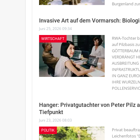
Burgenland zum
Invasive Art auf dem Vormarsch: Biolo
Juni 25, 2026 09:34
RWA-Tochter bi
WIRTSCHAFT
auf Pilzbasis
GÖTTERBAUM (
VERDRÄNGT HE
AUSBREITUNG
INFRASTRUKTU
IN GANZ EURO
IHRE WURZELN
POLLENSERVIC
Hanger: Privatgutachter von Peter Pilz
Tiefpunkt
Juni 23, 2026 08:03
Privat beauftr
POLITIK
Leichenfotos
"