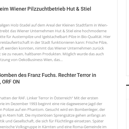
beim Wiener Pilzzuchtbetrieb Hut & Stiel
ligen Holz-Stadel auf dem Areal der Kleinen Stadtfarm in Wien-
treibt das Wiener Unternehmen Hut & Stiel eine hochmoderne
te für Austernpilze und Igelstachelbart-Pilze in Bio-Qualität. Hier
Kreislaufwirtschaft in der Stadt funktionieren kann: Frische Pilze,
kauft werden konnten, nimmt das Wiener Unternehmen zurück
t sie zu neuen, haltbaren Produkten. Möglich wurde das auch
ützung von OekoBusiness Wien, das
…
mben des Franz Fuchs. Rechter Terror in
2, ORF ON
atten der RAF. Linker Terror in Österreich“
Mit der ersten
ie im Dezember 1993 beginnt eine nie dagewesene Jagd der
en Polizei auf ein Phantom. Gesucht wird ein Bombenleger, der
g in Atem hält. Die mysteriösen Sprengsätze gehen anfangs an
tik und Gesellschaft, die sich für Flüchtlinge einsetzen. Später
owenische Volksgruppe in Kärnten und eine Roma-Gemeinde im