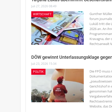
Juli 27, 2026 08:49
Gunther Müller
WIRTSCHAFT
forum journali
Lukáš tritt di
2026 an. An ihr
Programmmanage
Kravagna, der 
Rechtsanwalt Mi
DÖW gewinnt Unterlassungsklage gege
Juli 23, 2026 15:34
Die FPÖ muss n
POLITIK
Dokumentations
„pseudowissens
Gerichtshof in
genommen hatt
Vergabeverfahr
Rechtsextremis
Website, das 