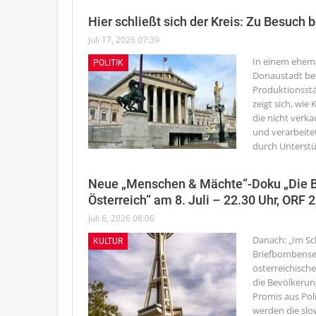
Hier schließt sich der Kreis: Zu Besuch 
Juli 17, 2026 07:39
In einem ehema
POLITIK
Donaustadt be
Produktionsstät
zeigt sich, wie 
die nicht ver
und verarbeite
durch Unterst
Neue „Menschen & Mächte“-Doku „Die Bo
Österreich“ am 8. Juli – 22.30 Uhr, ORF 
Juli 6, 2026 08:06
Danach: „Im Sch
KULTUR
Briefbombenser
österreichisch
die Bevölkerun
Promis aus Poli
werden die sl