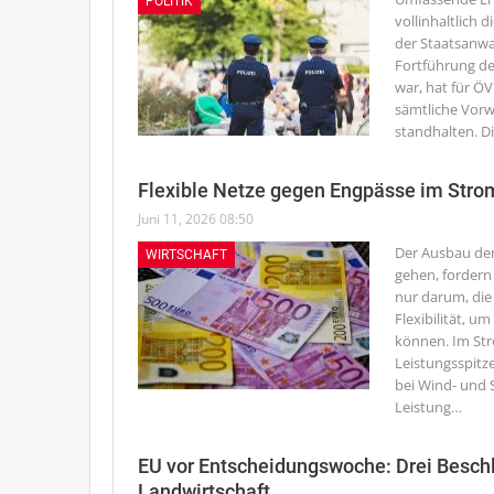
POLITIK
vollinhaltlich
der Staatsanwal
Fortführung de
war, hat für Ö
sämtliche Vorw
standhalten. D
Flexible Netze gegen Engpässe im Str
Juni 11, 2026 08:50
Der Ausbau der
WIRTSCHAFT
gehen, fordern
nur darum, die
Flexibilität, u
können. Im St
Leistungsspitz
bei Wind- und
Leistung
…
EU vor Entscheidungswoche: Drei Beschl
Landwirtschaft