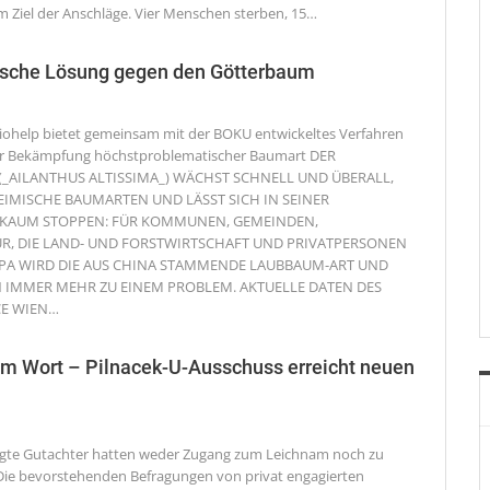
 Ziel der Anschläge. Vier Menschen sterben, 15
…
gische Lösung gegen den Götterbaum
ohelp bietet gemeinsam mit der BOKU entwickeltes Verfahren
 zur Bekämpfung höchstproblematischer Baumart
DER
_AILANTHUS ALTISSIMA_) WÄCHST SCHNELL UND ÜBERALL,
IMISCHE BAUMARTEN UND LÄSST SICH IN SEINER
 KAUM STOPPEN: FÜR KOMMUNEN, GEMEINDEN,
R, DIE LAND- UND FORSTWIRTSCHAFT UND PRIVATPERSONEN
PA WIRD DIE AUS CHINA STAMMENDE LAUBBAUM-ART UND
 IMMER MEHR ZU EINEM PROBLEM. AKTUELLE DATEN DES
E WIEN
…
 am Wort – Pilnacek-U-Ausschuss erreicht neuen
agte Gutachter hatten weder Zugang zum Leichnam noch zu
Die bevorstehenden Befragungen von privat engagierten