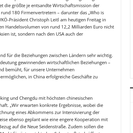
t die größte je entsandte Wirtschaftsmission der
 rund 180 Firmenvertretern – darunter das „Who is
WKÖ-Präsident Christoph Leitl am heutigen Freitag in
alen Handelsvolumen von rund 12,2 Milliarden Euro nicht
Asien ist, sondern nach den USA auch der
nd für die Beziehungen zwischen Ländern sehr wichtig.
 Bedeutung gewinnenden wirtschaftlichen Beziehungen –
 sind bemüht, für unsere Unternehmen
rmöglichen, in China erfolgreiche Geschäfte zu
king und Chengdu mit höchsten chinesischen
chaft. „Wir erwarten konkrete Ergebnisse, wobei die
zeichnung eines Abkommens zur Intensivierung der
eise ebenso geplant wie eine engere Kooperation mit
Bezug auf die Neue Seidenstraße. Zudem sollen die