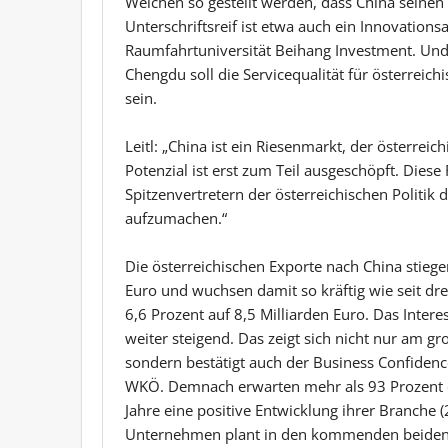
Weichen so gestellt werden, dass China seinen 
Unterschriftsreif ist etwa auch ein Innovatio
Raumfahrtuniversität Beihang Investment. Und
Chengdu soll die Servicequalität für österreic
sein.
Leitl: „China ist ein Riesenmarkt, der österre
Potenzial ist erst zum Teil ausgeschöpft. Diese
Spitzenvertretern der österreichischen Politik 
aufzumachen.“
Die österreichischen Exporte nach China stiege
Euro und wuchsen damit so kräftig wie seit dre
6,6 Prozent auf 8,5 Milliarden Euro. Das Inte
weiter steigend. Das zeigt sich nicht nur am gr
sondern bestätigt auch der Business Confiden
WKÖ. Demnach erwarten mehr als 93 Prozent 
Jahre eine positive Entwicklung ihrer Branche 
Unternehmen plant in den kommenden beiden J