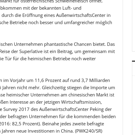
Markt für österreichisches Schweinefleisch öffnet.
nsabkommen mit der bekannten Luft- und
 durch die Eröffnung eines AußenwirtschaftsCenter in
hische Betriebe noch besser und umfangreicher möglich
ichischen Unternehmen phantastische Chancen bietet. Das
 Reise der Superlative ist ein Beitrag, um gemeinsam mit
die Tür für die heimischen Betriebe noch weiter
n im Vorjahr um 11,6 Prozent auf rund 3,7 Milliarden
i Jahren nicht mehr. Gleichzeitig stiegen die Importe um
resse heimischer Unternehmen am chinesischen Markt ist
oßen Interesse an der jetzigen Wirtschaftsmission,
ce Survey 2017 des AußenwirtschaftsCenter Peking der
der befragten Unternehmen für die kommenden beiden
(2016: 82,5 Prozent). Beinahe jedes zweite befragte
ahren neue Investitionen in China. (PWK240/SR)