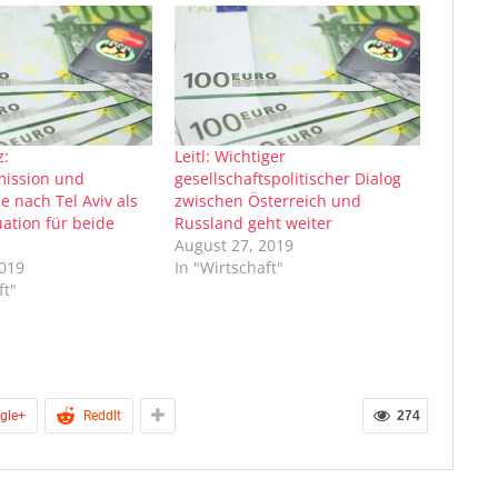
z:
Leitl: Wichtiger
mission und
gesellschaftspolitischer Dialog
e nach Tel Aviv als
zwischen Österreich und
ation für beide
Russland geht weiter
August 27, 2019
2019
In "Wirtschaft"
ft"
gle+
ReddIt
274