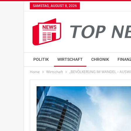
SAMSTAG, AUGUST 8, 2026
POLITIK
WIRTSCHAFT
CHRONIK
FINAN
Home
Wirtschaft
„BEVÖLKERUNG IM WANDEL – AUSW