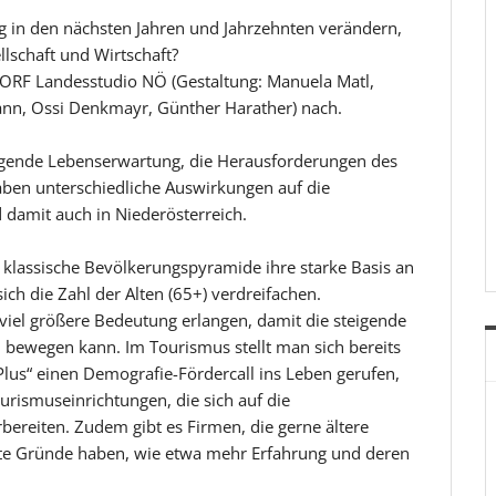
ng in den nächsten Jahren und Jahrzehnten verändern,
lschaft und Wirtschaft?
m ORF Landesstudio NÖ (Gestaltung: Manuela Matl,
nn, Ossi Denkmayr, Günther Harather) nach.
igende Lebenserwartung, die Herausforderungen des
haben unterschiedliche Auswirkungen auf die
 damit auch in Niederösterreich.
ie klassische Bevölkerungspyramide ihre starke Basis an
sich die Zahl der Alten (65+) verdreifachen.
h viel größere Bedeutung erlangen, damit die steigende
i bewegen kann. Im Tourismus stellt man sich bereits
 Plus“ einen Demografie-Fördercall ins Leben gerufen,
rismuseinrichtungen, die sich auf die
bereiten. Zudem gibt es Firmen, die gerne ältere
ute Gründe haben, wie etwa mehr Erfahrung und deren