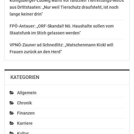
Königsberger-Ludwig warnt vor falschen Tierrettungs-NGOs
aus Drittstaaten: „Nur weil Tierschutz draufsteht, ist noch
lange keiner drin“
FPÖ-Antauer: „ORF-Skandal! Nö. Haushalte sollen vom
Staatsfunk im Stich gelassen werden“
VPNÖ-Zauner ad Schnedlitz: „Watschenmann Kickl will
Frauen zurück an den Herd“
KATEGORIEN
Allgemein
Chronik
Finanzen
Karriere
Kultur