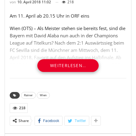
von
10. April 2018 11:02
218
Am 11. April ab 20.15 Uhr in ORF eins
Wien (OTS) – Als Meister stehen sie bereits fest, sind die
Bayern mit David Alaba nun auch in der Champions
League auf Titelkurs? Nach dem 2:1 Auswärtssieg beim
FC Sevilla sind die Münchner am Mittwoch, dem 11.
April 2018, Favorit auf den Aufstieg ins Halbfinale. Ab
20.15 Uhr melden sich live in ORF eins aus dem ORF-
WEITERLESEN..
CL-Studio Rainer Pariasek, Herbert Prohaska und
Roman Mählich. Kommentator in München ist Oliver
Polzer. Ab 22.50 Uhr zeigt ORF eins die Highlights des
CL-Viertelfinales.
Rainer
Wien
http://presse.ORF.at
218
OTS-ORIGINALTEXT PRESSEAUSSENDUNG UNTER
Share
Facebook
Twitter
AUSSCHLIESSLICHER INHALTLICHER VERANTWORTUNG
DES AUSSENDERS. www.ots.at