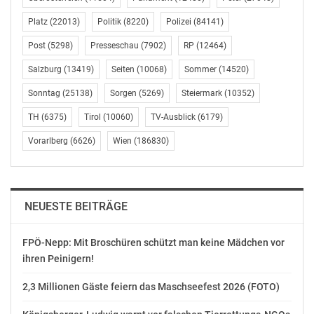
Hellmann meldet sich
Platz
(22013)
Politik
(8220)
ab 20.30 Uhr aus dem
September 22, 2020
Polizei
(84141)
Studio - Exklusiv für Sky
In "Allgemein"
Post
(5298)
Presseschau
(7902)
RP
(12464)
Q Kunden wird die
Begegnung auf Sky
Salzburg
(13419)
Seiten
(10068)
Sommer
(14520)
Sport UHD auch live in
Ultra HD übertragen -
Sonntag
(25138)
Sorgen
(5269)
Steiermark
(10352)
Neben dem
TH
(6375)
Tirol
(10060)
TV-Ausblick
(6179)
Abonnement des Sky
ORF SPORT + mit dem
Sport Pakets können
Eishockey-Champions-
Vorarlberg
(6626)
Wien
(186830)
Fans mit Sky Ticket…
League-Viertelfinale
Dezember 2, 2019
In "Kultur"
NEUESTE BEITRÄGE
FPÖ-Nepp: Mit Broschüren schützt man keine Mädchen vor
ihren Peinigern!
2,3 Millionen Gäste feiern das Maschseefest 2026 (FOTO)