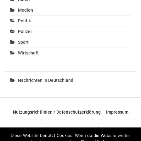
Medien
Politik
Polizei
Sport
Wirtschaft
Nachrichten In Deutschland
Nutzungsrichtlinien / Datenschutzerklärung
Impressum
© 2026 - TOP News Österreich - Nachrichten aus Österreich und der
ganzen Welt.
Diese Website benutzt Cookies. Wenn du die Website weiter