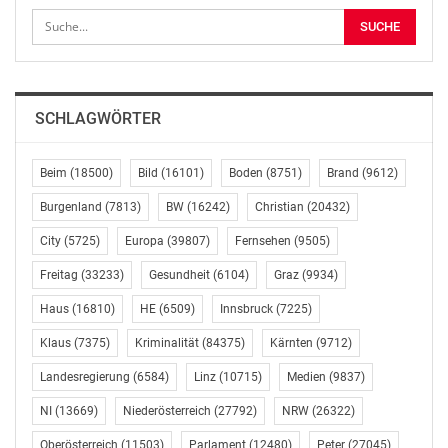
einbringen. Das ist eine Bereicherung für alle
Beteiligten“, ist Großbauer überzeugt. „Wir wünschen
ihm viel Erfolg in dieser neuen, verantwortungsvollen
Tätigkeit, die damit auch für unser Land von Bedeutung
ist.“ (Schluss)
SCHLAGWÖRTER
Pressestelle des ÖVP-Parlamentsklubs
01/40110/4436
Beim
(18500)
Bild
(16101)
Boden
(8751)
Brand
(9612)
http://www.oevpklub.at
Burgenland
(7813)
BW
(16242)
Christian
(20432)
OTS-ORIGINALTEXT PRESSEAUSSENDUNG UNTER
City
(5725)
Europa
(39807)
Fernsehen
(9505)
AUSSCHLIESSLICHER INHALTLICHER VERANTWORTUNG
Freitag
(33233)
Gesundheit
(6104)
Graz
(9934)
DES AUSSENDERS. www.ots.at
© Copyright APA-OTS Originaltext-Service GmbH und
Haus
(16810)
HE
(6509)
Innsbruck
(7225)
der jeweilige Aussender
Klaus
(7375)
Kriminalität
(84375)
Kärnten
(9712)
Gefällt mir:
Landesregierung
(6584)
Linz
(10715)
Medien
(9837)
NI
(13669)
Niederösterreich
(27792)
NRW
(26322)
Oberösterreich
(11503)
Parlament
(12480)
Peter
(27045)