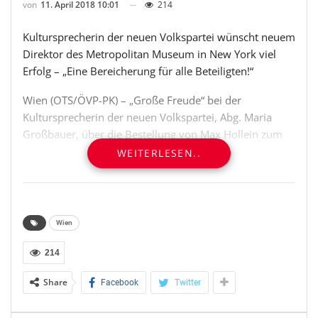
von
11. April 2018 10:01
214
Kultursprecherin der neuen Volkspartei wünscht neuem
Direktor des Metropolitan Museum in New York viel
Erfolg – „Eine Bereicherung für alle Beteiligten!“
Wien (OTS/ÖVP-PK) – „Große Freude“ bei der
Kultursprecherin der neuen Volkspartei, Abg. Maria
Großbauer, über die Bestellung von Max Hollein zum
neuen Direktor des Metropolitan Museum in New York.
WEITERLESEN..
„Ein Österreicher an der Spitze eines der
renommiertesten Kunstbetriebe der Welt – darauf
können wir stolz sein“, sagt Großbauer.
Wien
Hollein habe seine Visitenkarte als kompetenter
Kunstkenner und Kunstmanager bereits unter anderen
214
im Städel-Museum in Frankfurt und im Guggenheim
Share
Facebook
Twitter
Museum in New York abgegeben. „Nun wird er seine
Expertise im größten Kunstmuseum der USA