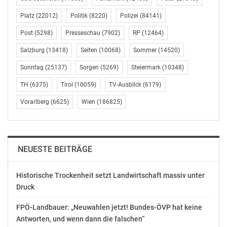
Platz
(22012)
Politik
(8220)
Polizei
(84141)
Ähnliche Beiträge
Post
(5298)
Presseschau
(7902)
RP
(12464)
Salzburg
(13418)
Seiten
(10068)
Sommer
(14520)
Sonntag
(25137)
Sorgen
(5269)
Steiermark
(10348)
TH
(6375)
Tirol
(10059)
TV-Ausblick
(6179)
Kulturminister Blümel:
Bundespräsident
Herzliche Gratulation
gratuliert Max Hollein
Vorarlberg
(6625)
Wien
(186825)
an Max Hollein
zur Bestellung zum
April 11, 2018
Direktor des
In "Kultur"
Metropolitan Museum
New York
April 11, 2018
NEUESTE BEITRÄGE
In "Politik"
Historische Trockenheit setzt Landwirtschaft massiv unter
Max Hollein im
Lufthansa Magazin:
Druck
Geschichte neu erzählt
Hamburg (ots) - Er ist
FPÖ-Landbauer: „Neuwahlen jetzt! Bundes-ÖVP hat keine
der Mann vom Met:
Antworten, und wenn dann die falschen“