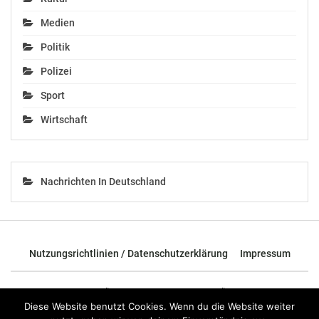
Medien
Politik
Polizei
Sport
Wirtschaft
Nachrichten In Deutschland
Nutzungsrichtlinien / Datenschutzerklärung
Impressum
© 2026 - TOP News Österreich - Nachrichten aus Österreich und der
ganzen Welt.
Diese Website benutzt Cookies. Wenn du die Website weiter