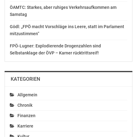
Max Hollein gilt als
einer der
ÖAMTC: Starkes, aber ruhiges Verkehrsaufkommen am
erfolgreichsten
Samstag
Museumsmanager der
Januar 7, 2020
Gegenwart - und leitet
In "Allgemein"
Gödl: „FPÖ macht Vorschläge ins Leere, statt im Parlament
heute in New York das
mitzustimmen“
Metropolitan Museum
of Art (Met). Im
FPÖ-Lugner: Explodierende Drogenzahlen sind
Interview mit dem
Selbstanklage der ÖVP – Karner rücktrittsreif!
Lufthansa Magazin
(Januar-Ausgabe)
spricht er über das 150-
jährige Bestehen des
KATEGORIEN
Hauses und darüber,
ob…
Allgemein
Chronik
Finanzen
Karriere
Kultur