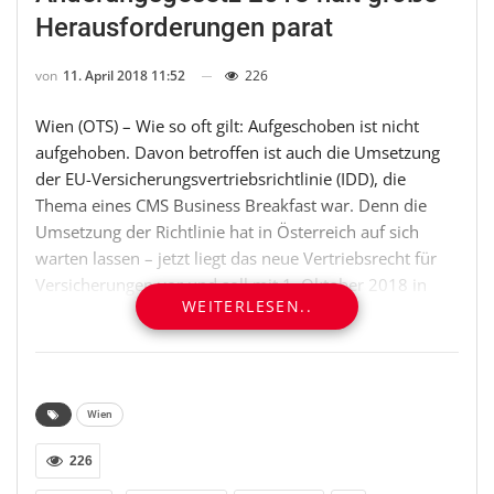
Herausforderungen parat
von
11. April 2018 11:52
226
Wien (OTS) – Wie so oft gilt: Aufgeschoben ist nicht
aufgehoben. Davon betroffen ist auch die Umsetzung
der EU-Versicherungsvertriebsrichtlinie (IDD), die
Thema eines CMS Business Breakfast war. Denn die
Umsetzung der Richtlinie hat in Österreich auf sich
warten lassen – jetzt liegt das neue Vertriebsrecht für
Versicherungen vor und soll mit 1. Oktober 2018 in
WEITERLESEN..
Kraft treten. Für Versicherungs- und Rückversicherungs-
unternehmen heißt es, bis dato bestehende rechtliche
Unklarheiten so schnell wie möglich zu beseitigen.
Eine Möglichkeit dazu bot sich den österreichischen
Wien
Versicherern beim CMS Business Breakfast, das am 10.
226
April in den Räumlichkeiten der Wiener Kanzlei