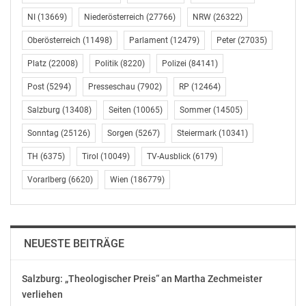
gelebte Versicherungspraxis in Österreich, die aber
NI
(13669)
Niederösterreich
(27766)
NRW
(26322)
auch von praktisch allen Stakeholdern gewünscht war.“
Oberösterreich
(11498)
Parlament
(12479)
Peter
(27035)
Was auf Versicherungsunternehmen zukommt
Platz
(22008)
Politik
(8220)
Polizei
(84141)
Äußerst detailliert und umfangreich sind die
Post
(5294)
Presseschau
(7902)
RP
(12464)
Bestimmungen über die Art und den Inhalt der zu
Salzburg
(13408)
Seiten
(10065)
Sommer
(14505)
erteilenden Auskünfte und Informationen.
Sonntag
(25126)
Sorgen
(5267)
Steiermark
(10341)
Versicherungsunternehmen ist deshalb ganz besonders
geraten, ihre Vertriebsunterlagen genauestens auf die
TH
(6375)
Tirol
(10049)
TV-Ausblick
(6179)
Übereinstimmung mit diesen Vorgaben zu prüfen.
Vorarlberg
(6620)
Wien
(186779)
Hinzu kommt aber auch ein gewisses Risiko durch
Handlungen Dritter. So müssen beispielsweise auch
Versicherungsagenten von den
NEUESTE BEITRÄGE
Versicherungsunternehmen entsprechend vorbereitet
werden. Zwar ist ein Versicherungsunternehmen im
Salzburg: „Theologischer Preis“ an Martha Zechmeister
Falle des Vertriebs über einen Versicherungsagenten
verliehen
nicht zur Beratung des Kunden verpflichtet, solange das