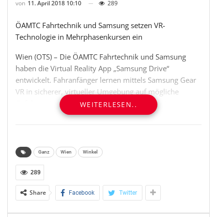
von
11. April 2018 10:10
289
ÖAMTC Fahrtechnik und Samsung setzen VR-
Technologie in Mehrphasenkursen ein
Wien (OTS) – Die ÖAMTC Fahrtechnik und Samsung
haben die Virtual Reality App „Samsung Drive“
entwickelt. Fahranfänger lernen mittels Samsung Gear
VR in sicherer, virtueller Umgebung auf mögliche
Gefahrensituationen im Straßenverkehr richtig zu
WEITERLESEN..
reagieren und erleben gleichzeitig, welche drastischen
Folgen falsches Verhalten nach sich ziehen kann. Ab
sofort wird die einzigartige Anwendung bei
Mehrphasentrainings der ÖAMTC Fahrtechnik in ganz
Ganz
Wien
Winkel
Österreich eingesetzt.
289
Ganz nach dem Motto „Lernen durch erleben“ gibt die
Share
Facebook
Twitter
VR-Technologie 360°-Inhalte außergewöhnlich
lebensnah wieder – so auch gefährliche Situationen im