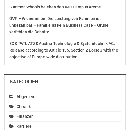
Fahrtechnik.
Summer Schools beleben den IMC Campus Krems
ÖVP – Wienerinnen: Die Leistung von Familien ist
Testen kann man Samsung Drive am 13. April 2018 im
unbezahlbar – Familie ist kein Business Case – Grüne
Rahmen der „Langen Nacht der Forschung“ im ÖAMTC
verfehlen die Debatte
Mobilitätszentrum in Wien Erdberg –
https://www.langenachtderforschung.at/2018/
EQS-PVR: AT&S Austria Technologie & Systemtechnik AG:
Release according to Article 135, Section 2 BörseG with the
Aviso an die Redaktionen:
objective of Europe-wide distribution
Druckfähige Bilder sind unter www.oeamtc.at/presse
abrufbar
Video: https://www.youtube.com/watch?
KATEGORIEN
v=Nla7k7rGuw0&feature=youtu.be
ÖAMTC
Allgemein
Öffentlichkeitsarbeit
Chronik
+43 (0)1 71199-21218
kommunikation@oeamtc.at
Finanzen
http://www.oeamtc.at
Karriere