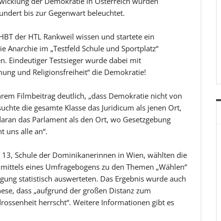
ntwicklung der Demokratie in Österreich wurden
undert bis zur Gegenwart beleuchtet.
 BHBT der HTL Rankweil wissen und startete ein
e Anarchie im „Testfeld Schule und Sportplatz“
n. Eindeutiger Testsieger wurde dabei mit
mung und Religionsfreiheit“ die Demokratie!
rem Filmbeitrag deutlich, „dass Demokratie nicht von
suchte die gesamte Klasse das Juridicum als jenen Ort,
daran das Parlament als den Ort, wo Gesetzgebung
t uns alle an“.
13, Schule der Dominikanerinnen in Wien, wählten die
g mittels eines Umfragebogens zu den Themen „Wählen“
agung statistisch auswerteten. Das Ergebnis wurde auch
hese, dass „aufgrund der großen Distanz zum
rossenheit herrscht“. Weitere Informationen gibt es