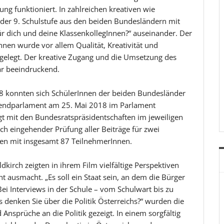
ng funktioniert. In zahlreichen kreativen wie
n der 9. Schulstufe aus den beiden Bundesländern mit
r dich und deine KlassenkollegInnen?“ auseinander. Der
nen wurde vor allem Qualität, Kreativität und
e gelegt. Der kreative Zugang und die Umsetzung des
r beeindruckend.
018 konnten sich SchülerInnen der beiden Bundesländer
gendparlament am 25. Mai 2018 im Parlament
 mit den Bundesratspräsidentschaften im jeweiligen
ch eingehender Prüfung aller Beiträge für zwei
ien mit insgesamt 87 TeilnehmerInnen.
kirch zeigten in ihrem Film vielfältige Perspektiven
t ausmacht. „Es soll ein Staat sein, an dem die Bürger
 Bei Interviews in der Schule – vom Schulwart bis zu
 denken Sie über die Politik Österreichs?“ wurden die
nsprüche an die Politik gezeigt. In einem sorgfältig