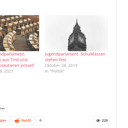
ndparlament:
Jugendparlament: Schulklassen
n aus Tirol und
stehen fest
iskutieren virtuell
Oktober 28, 2019
8, 2021
In "Politik"
ien
gle+
ReddIt
226