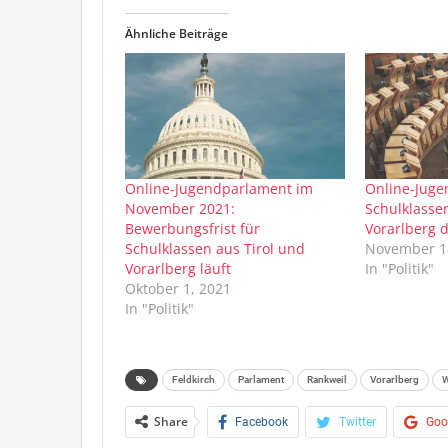
Ähnliche Beiträge
Online-Jugendparlament im
Online-Juge
November 2021:
Schulklasse
Bewerbungsfrist für
Vorarlberg d
Schulklassen aus Tirol und
November 1
Vorarlberg läuft
In "Politik"
Oktober 1, 2021
In "Politik"
Feldkirch
Parlament
Rankweil
Vorarlberg
W
Share
Facebook
Twitter
Goo