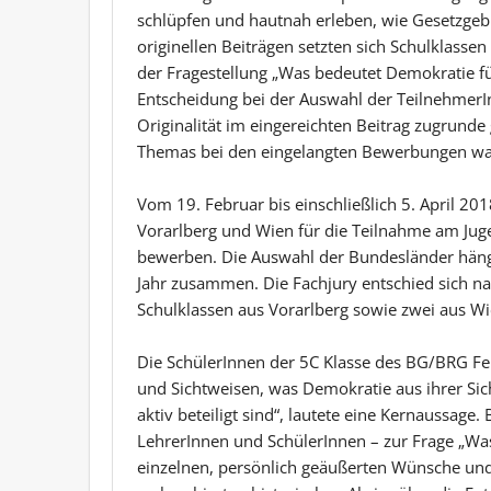
schlüpfen und hautnah erleben, wie Gesetzgebu
originellen Beiträgen setzten sich Schulklasse
der Fragestellung „Was bedeutet Demokratie fü
Entscheidung bei der Auswahl der TeilnehmerIn
Originalität im eingereichten Beitrag zugrund
Themas bei den eingelangten Bewerbungen wa
Vom 19. Februar bis einschließlich 5. April 2
Vorarlberg und Wien für die Teilnahme am Ju
bewerben. Die Auswahl der Bundesländer hängt
Jahr zusammen. Die Fachjury entschied sich na
Schulklassen aus Vorarlberg sowie zwei aus W
Die SchülerInnen der 5C Klasse des BG/BRG Feld
und Sichtweisen, was Demokratie aus ihrer Sich
aktiv beteiligt sind“, lautete eine Kernaussage.
LehrerInnen und SchülerInnen – zur Frage „Was
einzelnen, persönlich geäußerten Wünsche und A