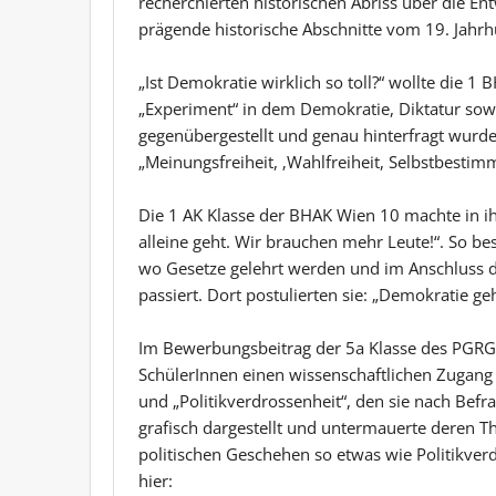
recherchierten historischen Abriss über die E
prägende historische Abschnitte vom 19. Jahrh
„Ist Demokratie wirklich so toll?“ wollte die 1
„Experiment“ in dem Demokratie, Diktatur sowi
gegenübergestellt und genau hinterfragt wurde
„Meinungsfreiheit, ‚Wahlfreiheit, Selbstbestim
Die 1 AK Klasse der BHAK Wien 10 machte in ih
alleine geht. Wir brauchen mehr Leute!“. So be
wo Gesetze gelehrt werden und im Anschluss 
passiert. Dort postulierten sie: „Demokratie geh
Im Bewerbungsbeitrag der 5a Klasse des PGRG 
SchülerInnen einen wissenschaftlichen Zugan
und „Politikverdrossenheit“, den sie nach Befr
grafisch dargestellt und untermauerte deren T
politischen Geschehen so etwas wie Politikverd
hier: