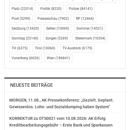
wie sich Russlands Völkervielfalt im Fußball
widerspiegelt. So wird in Sibirien mit Rentier-Leder
Platz
(22014)
Politik
(8220)
Polizei
(84141)
gekickt, während St. Petersburgs Jugend nach
Post
(5299)
Presseschau
(7902)
RP
(12464)
technischer Vollkommenheit strebt. Und dann ist da
noch eine besondere Abwandlung: der Motorrad-
Salzburg
(13420)
Seiten
(10069)
Sommer
(14521)
Fußball! „Russland im Fußballfieber“ am 2. Juni um
Sonntag
(25140)
Sorgen
(5269)
Steiermark
(10354)
21.00 Uhr auf National Geographic.
TH
(6375)
Tirol
(10060)
TV-Ausblick
(6179)
Schon vor der Fußball-WM 2018 in Russland hat
Vorarlberg
(6626)
Wien
(186841)
National Geographic eine Lichtgestalt des Rasensports
in das flächenmäßig größte Land der Erde geschickt –
den walisischen Ex-Fußballprofi und Schauspieler
Vinnie Jones. In seiner eigenen Dokumentations-Serie
NEUESTE BEITRÄGE
stellt er sich einer Reihe außergewöhnlicher Prüfungen,
um am eigenen Leib zu erfahren, welches die härtesten
MORGEN, 11.08., AK Pressekonferenz: „Gezielt. Geplant.
Jobs im Riesenreich sind. Das Best Of von „Vinnie Jones
Gewissenlos. Lohn- und Sozialdumping haben System“
– Russlands härteste Jobs“ fasst die größten
KORREKTUR zu OTS0021 vom 10.08.2026: AK Erfolg:
Herausforderungen seiner Odyssee zusammen. „Vinnie
Kreditbearbeitungsgebühr – Erste Bank und Sparkassen
Jones – Russlands härteste Jobs – Best Of“ ab 30. Juni