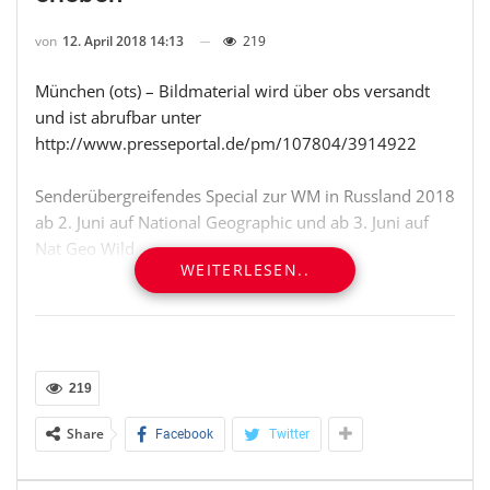
von
12. April 2018 14:13
219
München (ots) – Bildmaterial wird über obs versandt
und ist abrufbar unter
http://www.presseportal.de/pm/107804/3914922
Senderübergreifendes Special zur WM in Russland 2018
ab 2. Juni auf National Geographic und ab 3. Juni auf
Nat Geo Wild
WEITERLESEN..
* Zahlreiche deutsche TV-Premieren im Juni zur
faszinierenden
Natur und Tierwelt des Riesenlandes auf Nat Geo Wild
219
* Dokumentationen über die kulturelle, geschichtliche
und gesellschaftliche Seite Russlands auf National
Share
Facebook
Twitter
Geographic