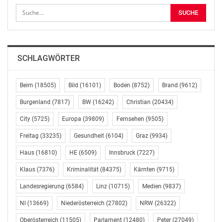
Mit einer Fläche von über 17 Millionen
Quadratkilometern beherbergt Russland eine Vielzahl
natürlicher Lebensräume, die sich über
unterschiedlichste Klimazonen erstrecken: von der
eisigen Kälte Sibiriens mit ihren unwirtlichen
SCHLAGWÖRTER
Permafrost-Gebieten bis zur subtropisch geprägten
Schwarzmeerküste. Das Land vereint Tundra und
Beim
(18505)
Bild
(16101)
Boden
(8752)
Brand
(9612)
Steppe, Gebirge, Vulkane, Wüsten, Seen, arktisches Eis
Burgenland
(7817)
BW
(16242)
Christian
(20434)
– und nicht zuletzt die ausgedehnten Waldflächen, die
rund 22 Prozent der weltweiten Baumbestände
City
(5725)
Europa
(39809)
Fernsehen
(9505)
ausmachen. National Geographic und Nat Geo Wild
Freitag
(33235)
Gesundheit
(6104)
Graz
(9934)
widmen dem Riesenland im Rahmen der Fußball-
Weltmeisterschaft im Juni einen ganzen Themenmonat
Haus
(16810)
HE
(6509)
Innsbruck
(7227)
mit zahlreichen deutschen TV-Premieren. Der
Klaus
(7376)
Kriminalität
(84375)
Kärnten
(9715)
Startschuss fällt am 2. Juni auf National Geographic mit
„Russland im Fußballfieber“.
Landesregierung
(6584)
Linz
(10715)
Medien
(9837)
NI
(13669)
Niederösterreich
(27802)
NRW
(26322)
Die Dokumentation „Russland im Fußballfieber“ zeigt,
Oberösterreich
(11505)
Parlament
(12480)
Peter
(27049)