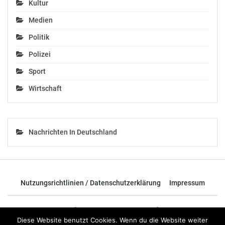
Kultur
Medien
Politik
Ähnliche Beiträge
Polizei
Sport
Wirtschaft
Ehrenmedaille des
Kocher: Lohn- und
Fachverbandes der
Sozialdumping-
Pensionskassen für
Bekämpfungsgesetz
Erich Foglar
unterstützt im Kampf
Nachrichten In Deutschland
November 21, 2019
gegen unfairen
In "Wirtschaft"
Wettbewerb
April 19, 2021
In "Politik"
Nutzungsrichtlinien / Datenschutzerklärung
Impressum
© 2026 - TOP News Österreich - Nachrichten aus Österreich und der
ganzen Welt.
Diese Website benutzt Cookies. Wenn du die Website weiter