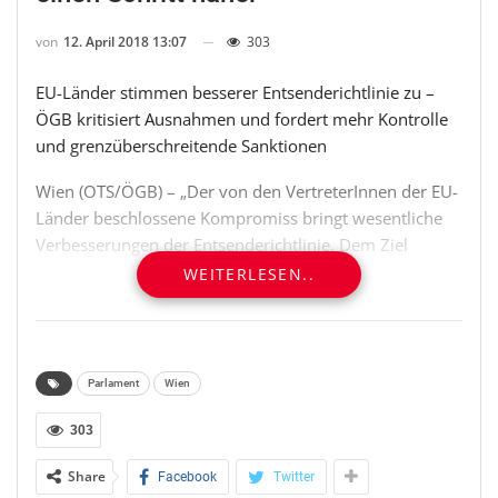
von
12. April 2018 13:07
303
EU-Länder stimmen besserer Entsenderichtlinie zu –
ÖGB kritisiert Ausnahmen und fordert mehr Kontrolle
und grenzüberschreitende Sanktionen
Wien (OTS/ÖGB) – „Der von den VertreterInnen der EU-
Länder beschlossene Kompromiss bringt wesentliche
Verbesserungen der Entsenderichtlinie. Dem Ziel
‚gleicher Lohn für gleiche Arbeit am selben Ort‘
WEITERLESEN..
kommen wir damit wieder einen Schritt näher“, sagt
ÖGB-Präsident Erich Foglar anlässlich der Zustimmung
im Ausschuss der ständigen Vertreter (COREPER). Jetzt
muss noch das Europäische Parlament zustimmen.
Parlament
Wien
„Das würde in vielen Ländern deutliche
Verbesserungen für entsandte Beschäftigte bedeuten.
303
Es wird endlich klargestellt, dass sie nicht nur Anspruch
Share
Facebook
Twitter
auf den Mindestlohn, sondern auch auf Zuschläge und