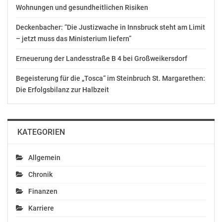
Sozialversicherungsbeiträge führen nämlich auch zu
Wohnungen und gesundheitlichen Risiken
niedrigeren Pensionen“, sagt Foglar.(fk)
Deckenbacher: “Die Justizwache in Innsbruck steht am Limit
Alexa Jirez
– jetzt muss das Ministerium liefern”
ÖGB-Kommunikation (Leitung)
Pressesprecherin des ÖGB-Präsidenten Erich Foglar
Erneuerung der Landesstraße B 4 bei Großweikersdorf
(01) 53 444 39261
Begeisterung für die „Tosca“ im Steinbruch St. Margarethen:
0664 614 50 75
Die Erfolgsbilanz zur Halbzeit
www.oegb.at
www.facebook.at/oegb.at
OTS-ORIGINALTEXT PRESSEAUSSENDUNG UNTER
KATEGORIEN
AUSSCHLIESSLICHER INHALTLICHER VERANTWORTUNG
DES AUSSENDERS. www.ots.at
Allgemein
© Copyright APA-OTS Originaltext-Service GmbH und
der jeweilige Aussender
Chronik
Finanzen
Gefällt mir:
Karriere