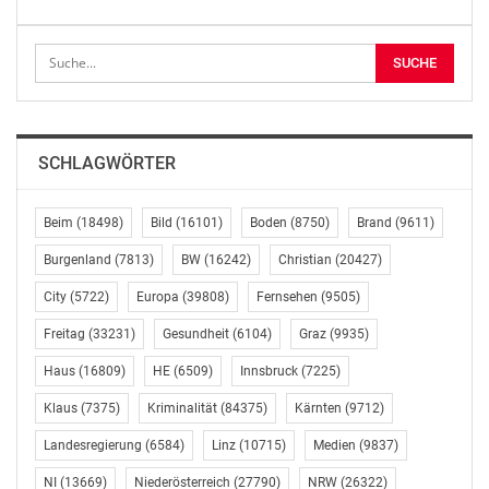
Zulagen haben, und Reisekosten dürfen ihnen vom
Arbeitgeber nicht mehr abgezogen werden“, erläutert
Foglar.
Allerdings handelt es sich um einen Kompromiss, an
dem auch einiges kritisiert werden muss, etwa dass
SCHLAGWÖRTER
bestimmte Branchen ausgeschlossen werden sollen,
etwa der Transportsektor. Foglar: „So schafft man
Beschäftigte zweiter Klasse. Das lehnen wir natürlich
Beim
(18498)
Bild
(16101)
Boden
(8750)
Brand
(9611)
entschieden ab.“
Burgenland
(7813)
BW
(16242)
Christian
(20427)
City
(5722)
Europa
(39808)
Fernsehen
(9505)
Starke europäische Arbeitsbehörde zur
grenzüberschreitenden Kontrolle
Freitag
(33231)
Gesundheit
(6104)
Graz
(9935)
Haus
(16809)
HE
(6509)
Innsbruck
(7225)
Verbesserungen fehlen auch, was Kontrollen und
grenzüberschreitende Sanktionen betrifft. „Die EU muss
Klaus
(7375)
Kriminalität
(84375)
Kärnten
(9712)
sicherstellen, dass Regeln auch eingehalten werden,
Landesregierung
(6584)
Linz
(10715)
Medien
(9837)
sonst sind sie nichts als zahnlose Papiertiger“, sagt
Foglar. Der ÖGB schlägt daher eine starke europäische
NI
(13669)
Niederösterreich
(27790)
NRW
(26322)