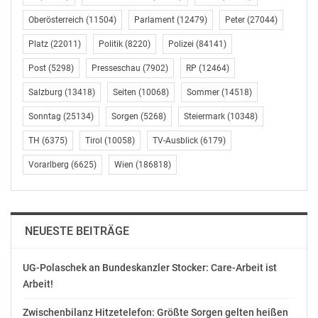
Arbeitsbehörde vor, die endlich die
Oberösterreich
(11504)
Parlament
(12479)
Peter
(27044)
grenzüberschreitende Durchsetzung von Sanktionen
Platz
(22011)
Politik
(8220)
Polizei
(84141)
und die effektive Bestrafung von ausländischen
Dumpingfirmen sicherstellen muss. „Die europäischen
Post
(5298)
Presseschau
(7902)
RP
(12464)
und nationalen Sozialpartner müssen dabei natürlich
Salzburg
(13418)
Seiten
(10068)
Sommer
(14518)
eingebunden werden“, fordert Foglar.
Sonntag
(25134)
Sorgen
(5268)
Steiermark
(10348)
Dumping von SV-Beiträgen stoppen!
TH
(6375)
Tirol
(10058)
TV-Ausblick
(6179)
Vorarlberg
(6625)
Wien
(186818)
Neben Lohndumping muss auch das Dumping von
Sozialversicherungsbeiträgen gestoppt werden. Die
Entsendeunternehmen müssen die entsandten
Arbeitskräfte auch wirklich zum österreichischen
NEUESTE BEITRÄGE
Kollektivvertragslohn bei der Sozialversicherung im
Herkunftsland anmelden. „Sonst kommen zum
UG-Polaschek an Bundeskanzler Stocker: Care-Arbeit ist
unfairen Wettbewerbsvorteil für das Unternehmen
Arbeit!
auch noch Einbußen für die betroffenen
ArbeitnehmerInnen dazu. Niedrigere
Zwischenbilanz Hitzetelefon: Größte Sorgen gelten heißen