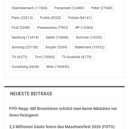
betonte der LK-Präsident.
Oberösterreich
(11504)
Parlament
(12480)
Peter
(27048)
Platz
(22013)
Politik
(8220)
Polizei
(84141)
„Wir finden es sehr positiv, dass die EU diesen Schritt
gesetzt hat. Sie sorgt damit für mehr
Post
(5298)
Presseschau
(7902)
RP
(12464)
Chancengerechtigkeit und stärkt die Stellung der
Salzburg
(13419)
Seiten
(10068)
Sommer
(14520)
Landwirtschaft in der gesamten Lebensmittelkette.
Darüber hinaus stößt diese Vorlage eine Diskussion an,
Sonntag
(25138)
Sorgen
(5269)
Steiermark
(10352)
die zur Bewusstseinsbildung beiträgt und an deren
TH
(6375)
Tirol
(10060)
TV-Ausblick
(6179)
Ende alle davon Betroffenen fairer miteinander
Vorarlberg
(6626)
Wien
(186830)
umgehen“, stellte Schultes fest. (Schluss)
LK-Pressestelle: Dr. Josef Siffert,
01/53441-8521,
E-Mail: j.siffert@lk-oe.at
NEUESTE BEITRÄGE
OTS-ORIGINALTEXT PRESSEAUSSENDUNG UNTER
FPÖ-Nepp: Mit Broschüren schützt man keine Mädchen vor
AUSSCHLIESSLICHER INHALTLICHER VERANTWORTUNG
ihren Peinigern!
DES AUSSENDERS. www.ots.at
© Copyright APA-OTS Originaltext-Service GmbH und
2,3 Millionen Gäste feiern das Maschseefest 2026 (FOTO)