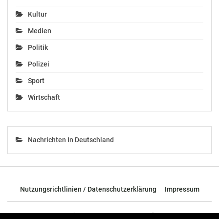
Kultur
Medien
Politik
Moosbrugger: Erfolg –
EU einig im Kampf
Polizei
gegen unfaire
Sport
Geschäftspraktiken
Dezember 19, 2018
Wirtschaft
In "Wirtschaft"
Nachrichten In Deutschland
Nutzungsrichtlinien / Datenschutzerklärung
Impressum
© 2026 - TOP News Österreich - Nachrichten aus Österreich und der