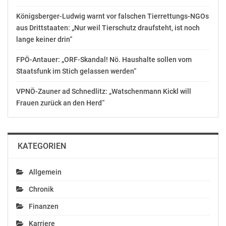
der jeweilige Aussender
Königsberger-Ludwig warnt vor falschen Tierrettungs-NGOs
aus Drittstaaten: „Nur weil Tierschutz draufsteht, ist noch
Gefällt mir:
lange keiner drin“
FPÖ-Antauer: „ORF-Skandal! Nö. Haushalte sollen vom
Staatsfunk im Stich gelassen werden“
VPNÖ-Zauner ad Schnedlitz: „Watschenmann Kickl will
Ähnliche Beiträge
Frauen zurück an den Herd“
KATEGORIEN
NTÖ: Rechtsrahmen bei
Köstinger/Moosbrugger:
Lebensmittel-
„Schluss mit unfairen
Allgemein
Wertschöpfung ist
Geschäftspraktiken“ –
wichtig
Regierung bringt neues
Chronik
September 30, 2021
Gesetz auf den Weg
In "Wirtschaft"
September 30, 2021
Finanzen
In "Politik"
Karriere