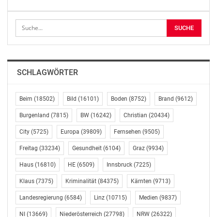
Augenhöhe sorgen. So soll es künftig einseitig diktierte
Qualitätsstandards, kurzfristige Stornos,
Rücksendungen unverkaufter Frischware,
Listungsgebühren oder Kostenbeteiligungen für
Werbung, die letztlich der Bauer bezahlt, und andere
unfaire Geschäftspraktiken nicht mehr geben. In den
SCHLAGWÖRTER
kommenden Verhandlungen zwischen Kommission,
Parlament und Rat gilt es, noch einige
Nachbesserungen, wie die Größe der von den neuen
Beim
(18502)
Bild
(16101)
Boden
(8752)
Brand
(9612)
Regeln betroffenen Unternehmen, zu verankern. So
Burgenland
(7815)
BW
(16242)
Christian
(20434)
sollen das Größenverhältnis Lieferant zu Abnehmer
City
(5725)
Europa
(39809)
Fernsehen
(9505)
und nicht fixe Unternehmensgrößen ausschlaggebend
sein“, so Schultes zum Hogan-Entwurf.
Freitag
(33234)
Gesundheit
(6104)
Graz
(9934)
Haus
(16810)
HE
(6509)
Innsbruck
(7225)
„Schritt eins heißt, den Rechtsrahmen auf europäischer
Ebene zu beschließen. Mindestens ebenso wichtig wird
Klaus
(7375)
Kriminalität
(84375)
Kärnten
(9713)
Schritt zwei sein, nämlich die gesetzlichen und
Landesregierung
(6584)
Linz
(10715)
Medien
(9837)
verwaltungstechnischen Voraussetzungen in Österreich
zu schaffen. Nationale Regeln sind zu adaptieren“,
NI
(13669)
Niederösterreich
(27798)
NRW
(26322)