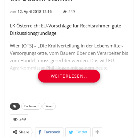
von
12. April 2018 12:16
249
LK Österreich: EU-Vorschläge für Rechtsrahmen gute
Diskussionsgrundlage
Wien (OTS) – „Die Kraftverteilung in der Lebensmittel-
Versorgungskette, vom Bauern über den Verarbeiter bis
zum Handel, muss gerechter werden. Das will EU-
Agrarkommissar Phil Hogan mit seinem heute
vorgestellten Vorschlag für faire Geschäftspraktiken
WEITERLESEN..
erreichen, der von der Landwirtschaftskammer (LK)
Österreich begrüßt wird“, erklärte LK-Präsident
Hermann Schultes.
Parlament
Wien
„Derzeit bleiben EU-weit im Schnitt nur 21% vom Wert
eines Agrarprodukts beim Bauern, 28% in der
249
Verarbeitung und 51% beim Handel. Der neue EU-
Share
Facebook
Twitter
Rechtsrahmen soll für Geschäftspraktiken auf