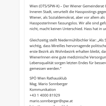
Wien (OTS/SPW-K) – Der Wiener Gemeinderat G
Inneren Stadt, verurteilt die Hasspostings gege
Wiener, als Sozialdemokrat, aber vor allem al
HassposterInnen fassungslos. Wir alle sind gef
nicht, macht keinen Unterschied. Hass hat in u
Gleichzeitig stellt Niedermühlbichler klar: „Als
wichtig, dass Mireilles hervorragende politische
erste Bezirk als Wohnbezirk erhalten bleibt, d
WienerInnen eine gute medizinische Versorgu
Lebensqualität sorgen letzten Endes für besser
gemessen werden.“
SPÖ Wien Rathausklub
Mag. Mario Sonnberger
Kommunikation
+43 1 4000 81929
mario.sonnberger@spw.at