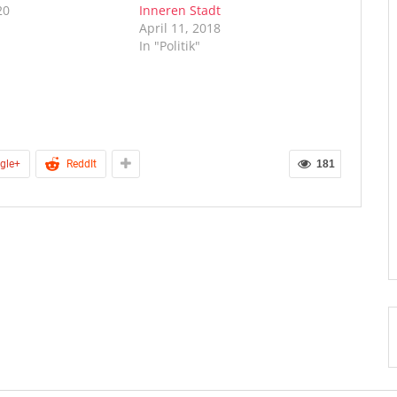
20
Inneren Stadt
April 11, 2018
In "Politik"
gle+
ReddIt
181