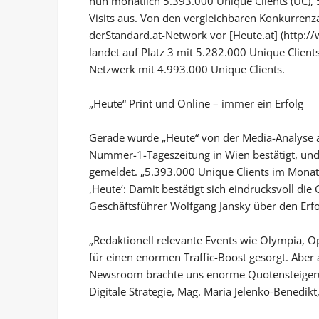
nun monatlich 5.393.000 Unique Clients (UC),
Visits aus. Von den vergleichbaren Konkurrenz
derStandard.at-Network vor [Heute.at] (http://
landet auf Platz 3 mit 5.282.000 Unique Client
Netzwerk mit 4.993.000 Unique Clients.
„Heute“ Print und Online – immer ein Erfolg
Gerade wurde „Heute“ von der Media-Analyse a
Nummer-1-Tageszeitung in Wien bestätigt, und
gemeldet. „5.393.000 Unique Clients im Monat 
,Heute‘: Damit bestätigt sich eindrucksvoll die
Geschäftsführer Wolfgang Jansky über den Erfo
„Redaktionell relevante Events wie Olympia, O
für einen enormen Traffic-Boost gesorgt. Abe
Newsroom brachte uns enorme Quotensteigerung
Digitale Strategie, Mag. Maria Jelenko-Benedikt