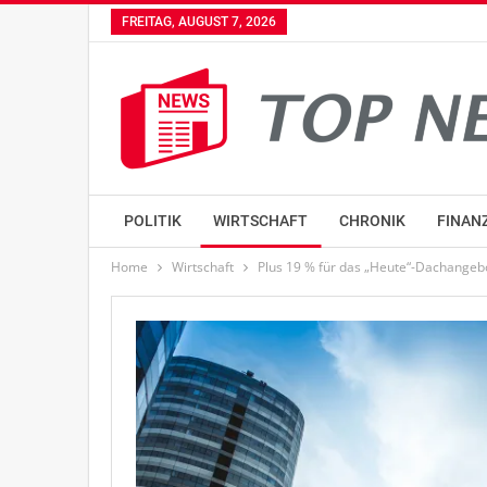
FREITAG, AUGUST 7, 2026
POLITIK
WIRTSCHAFT
CHRONIK
FINAN
Home
Wirtschaft
Plus 19 % für das „Heute“-Dachangeb