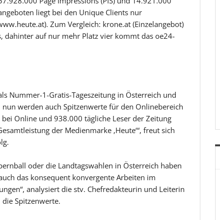
 57.928.000 Page Impressions (PIS) und 14.921.000
angeboten liegt bei den Unique Clients nur
www.heute.at). Zum Vergleich: krone.at (Einzelangebot)
s, dahinter auf nur mehr Platz vier kommt das oe24-
ls Nummer-1-Gratis-Tageszeitung in Österreich und
 nun werden auch Spitzenwerte für den Onlinebereich
bei Online und 938.000 tägliche Leser der Zeitung
 Gesamtleistung der Medienmarke ,Heute‘“, freut sich
lg.
pernball oder die Landtagswahlen in Österreich haben
r auch das konsequent konvergente Arbeiten im
en“, analysiert die stv. Chefredakteurin und Leiterin
, die Spitzenwerte.