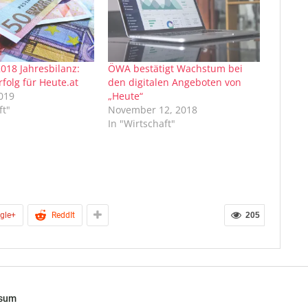
018 Jahresbilanz:
ÖWA bestätigt Wachstum bei
folg für Heute.at
den digitalen Angeboten von
2019
„Heute“
ft"
November 12, 2018
In "Wirtschaft"
gle+
ReddIt
205
ssum