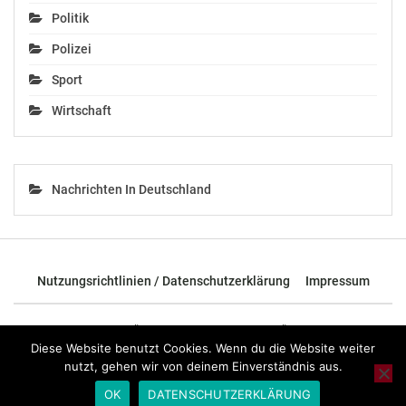
Die Kataloge können ab sofort unter
Politik
[www.vida.at/gebaeudemanagement]
(http://www.vida.at/gebaeudemanagement)
Polizei
heruntergeladen werden.
Sport
vida/Öffentlichkeitsarbeit
Wirtschaft
Mag. Peter Leinfellner
Tel.: 01 53444 79-267 bzw. 0650 36 36 399
E-Mail: peter.leinfellner@vida.at
Nachrichten In Deutschland
Internet: www.vida.at
OTS-ORIGINALTEXT PRESSEAUSSENDUNG UNTER
AUSSCHLIESSLICHER INHALTLICHER VERANTWORTUNG
DES AUSSENDERS. www.ots.at
Nutzungsrichtlinien / Datenschutzerklärung
Impressum
© Copyright APA-OTS Originaltext-Service GmbH und
der jeweilige Aussender
© 2026 - TOP News Österreich - Nachrichten aus Österreich und der
ganzen Welt.
Diese Website benutzt Cookies. Wenn du die Website weiter
Gefällt mir:
nutzt, gehen wir von deinem Einverständnis aus.
OK
DATENSCHUTZERKLÄRUNG