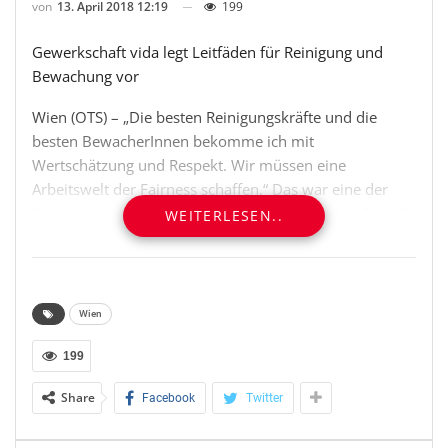
von
13. April 2018 12:19
199
Gewerkschaft vida legt Leitfäden für Reinigung und
Bewachung vor
Wien (OTS) – „Die besten Reinigungskräfte und die
besten BewacherInnen bekomme ich mit
Wertschätzung und Respekt. Wir müssen eine
Arbeitswelt der Fairness schaffen.“ Das war eine der
Kernaussagen der Veranstaltung „Sauber.Sicher.Sozial“
WEITERLESEN..
der Gewerkschaft vida. Neben
GewerkschaftsvertreterInnen haben BetriebsrätInnen,
Beschäftigte, AuftraggeberInnen sowie
ArbeitgeberInnen aus den Bereichen Reinigung und
Wien
Bewachung daran teilgenommen. Im Vorfeld von
„Sauber.Sicher.Sozial“ haben ExpertInnen der
199
Gewerkschaft vida gemeinsam mit
Share
Facebook
Twitter
BelegschaftsvertreterInnen Kataloge für faire
Vergabekriterien in den Bereichen Sicherheitsdienste