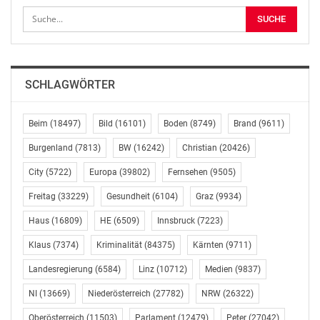
und Reinigungsdienstleistungen ausgearbeitet. Diese
Kataloge wurden gestern präsentiert.
Wichtige Unterstützung
SCHLAGWÖRTER
Die Leitfäden bieten ganz konkrete, branchenbezogene
Vorschläge, damit qualitativ hochwertige Leistungen
gekauft werden können. „Diese Kataloge sind primär
Beim
(18497)
Bild
(16101)
Boden
(8749)
Brand
(9611)
als Unterstützung für AuftraggeberInnen gedacht. Sie
Burgenland
(7813)
BW
(16242)
Christian
(20426)
können sich damit bei der Erstellung der Ausschreibung
City
(5722)
Europa
(39802)
Fernsehen
(9505)
orientieren, welche Kriterien sie heranziehen müssen,
um vom Billigstbieterprinzip zum Bestbieterprinzip zu
Freitag
(33229)
Gesundheit
(6104)
Graz
(9934)
kommen“, so Ursula Woditschka, Sekretärin des
Haus
(16809)
HE
(6509)
Innsbruck
(7223)
Fachbereichs Gebäudemanagement der Gewerkschaft
vida. Ziel ist es, dass nicht mehr nur die gesetzlichen
Klaus
(7374)
Kriminalität
(84375)
Kärnten
(9711)
Mindestforderungen erfüllt werden, sondern auch
Landesregierung
(6584)
Linz
(10712)
Medien
(9837)
Sozialkriterien, wie Aus- und Weiterbildung oder
bessere Vereinbarkeit von Privatleben und Beruf. „Wir
NI
(13669)
Niederösterreich
(27782)
NRW
(26322)
wissen, dass der Preis steigt, wenn MitarbeiterInnen z.
Oberösterreich
(11503)
Parlament
(12479)
Peter
(27042)