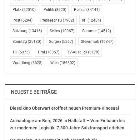
B. bestens geschult sind. So wird nicht nur die Qualität
Platz
(22010)
Politik
(8220)
Polizei
(84141)
ihrer Arbeit gesteigert, sondern auch garantiert, davon
profitieren letztlich alle“, unterstrich Woditschka.
Post
(5294)
Presseschau
(7902)
RP
(12464)
Salzburg
(13416)
Seiten
(10067)
Sommer
(14512)
Bedürfnisse der Beschäftigten hören
Sonntag
(25130)
Sorgen
(5267)
Steiermark
(10347)
Die Leistungen und Präsenz der rund 50.000
TH
(6375)
Tirol
(10057)
TV-Ausblick
(6179)
Reinigungskräfte und BewacherInnen sind
Vorarlberg
(6625)
Wien
(186802)
allgegenwärtig: Sei es im Spital, im Büro, auf Flughäfen,
im öffentlichen Nahverkehr, in Einkaufszentren oder
bei Veranstaltungen und in vielen anderen Bereichen.
„Die Beschäftigten arbeiten hart und sie haben es sich
NEUESTE BEITRÄGE
verdient, dass auch auf ihre Bedürfnisse geschaut wird.
Nicht immer nur auf die Bedürfnisse der KundInnen.
Dieselkino Oberwart eröffnet neuen Premium-Kinosaal
Ich bin zuversichtlich, dass wir es mithilfe der
Kriterienkataloge gemeinsam schaffen, den
Archäologie am Berg 2026 in Hallstatt – Vom Einbaum bis
ArbeitnehmerInnen eine Perspektive zu bieten“, sagte
zur modernen Logistik: 7.300 Jahre Salztransport erleben
Max Trübitz, stv. Vorsitzender des vida-Fachbereichs
Gebäudemanagement. Wie auch in der Reinigung