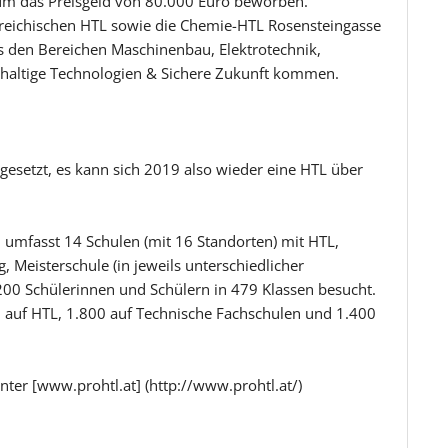
um das Preisgeld von 80.000 Euro beworben.
rreichischen HTL sowie die Chemie-HTL Rosensteingasse
s den Bereichen Maschinenbau, Elektrotechnik,
hhaltige Technologien & Sichere Zukunft kommen.
gesetzt, es kann sich 2019 also wieder eine HTL über
 umfasst 14 Schulen (mit 16 Standorten) mit HTL,
, Meisterschule (in jeweils unterschiedlicher
200 Schülerinnen und Schülern in 479 Klassen besucht.
n auf HTL, 1.800 auf Technische Fachschulen und 1.400
nter [www.prohtl.at] (http://www.prohtl.at/)