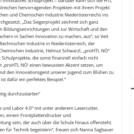
in innovatives Schulprojekt – darüber kann sich die HTL
ahlreichen hervorragenden Projekten mit ihrem Projekt
chen und Chemischen Industrie Niederösterreichs ins
gesetzt. „Das Siegerprojekt zeichnet sich ganz
en Bildungseinrichtungen und zur Wirtschaft und den
achern in Sachen Innovation zu machen, aus“, so Veit
echnischen Industrie in Niederösterreich, der
hemischen Industrie, Helmut Schwarzl, „proHTL NÖ“
Schulprojekte, die sonst finanziell einfach nicht
it ‚proHTL NÖ‘ einen bewussten Akzent setzen, um
und den Innovationsgeist unserer Jugend zum Blühen zu
st dafür ein perfektes Beispiel.“
htig durchzustarten“
e und Labor 4.0“ mit unter anderem Lasercutter,
n, einem Frontplattendrucker und
tung sein, der auch über die Schule hinaus offensteht.
n für Technik begeistern“, freuen sich Nanna Sagbauer