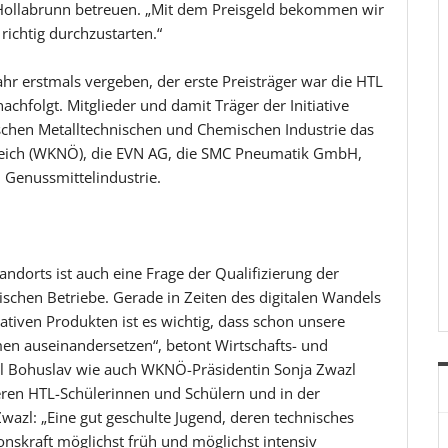
L Hollabrunn betreuen. „Mit dem Preisgeld bekommen wir
richtig durchzustarten.“
r erstmals vergeben, der erste Preisträger war die HTL
hfolgt. Mitglieder und damit Träger der Initiative
schen Metalltechnischen und Chemischen Industrie das
reich (WKNÖ), die EVN AG, die SMC Pneumatik GmbH,
 Genussmittelindustrie.
andorts ist auch eine Frage der Qualifizierung der
ischen Betriebe. Gerade in Zeiten des digitalen Wandels
iven Produkten ist es wichtig, dass schon unsere
en auseinandersetzen“, betont Wirtschafts- und
hl Bohuslav wie auch WKNÖ-Präsidentin Sonja Zwazl
seren HTL-Schülerinnen und Schülern und in der
Zwazl: „Eine gut geschulte Jugend, deren technisches
ionskraft möglichst früh und möglichst intensiv