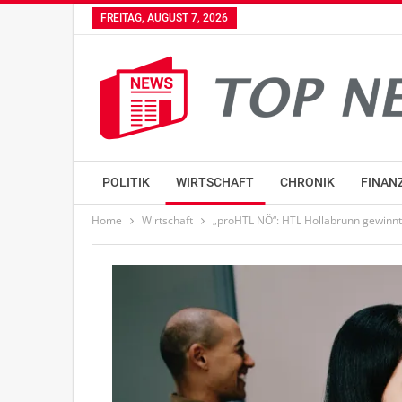
FREITAG, AUGUST 7, 2026
POLITIK
WIRTSCHAFT
CHRONIK
FINAN
Home
Wirtschaft
„proHTL NÖ“: HTL Hollabrunn gewinnt 