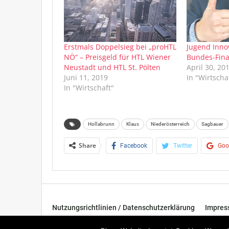
Erstmals Doppelsieg bei „proHTL
Jugend Inno
NÖ“ – Preisgeld für HTL Wiener
Bundes-Fina
Neustadt und HTL St. Pölten
April 30, 20
Juni 11, 2019
In "Wirtscha
In "Wirtschaft"
Hollabrunn
Klaus
Niederösterreich
Sagbauer
Share
Facebook
Twitter
Goo
Nutzungsrichtlinien / Datenschutzerklärung
Impre