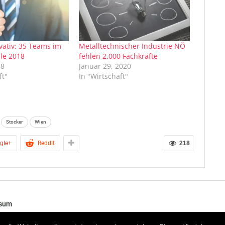
vativ: 35 Teams im
Metalltechnischer Industrie NÖ
le 2018
fehlen 2.000 Fachkräfte
18
Januar 29, 2020
ft"
In "Wirtschaft"
Stocker
Wien
gle+
ReddIt
218
ssum