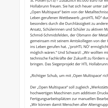
St. Pölten (OTS) – Zusätzlich 80.000 Euro für e
Hollabrunn freuen. Sie hat sich heuer unter z
„Open Multispace“ beim von der Metalltechnis
Leben gerufenen Wettbewerb „proHTL NÖ“ durch
besonders durch die Durchlässigkeit zu ander
Ansatz, Schülerinnen und Schüler zu aktiven M
Schmid-Schmidsfelden, der Obmann der Metallt
gemeinsam mit seinem Amtskollegen von der C
ins Leben gerufen hat. „‘proHTL NÖ‘ ermöglicht 
möglich wären.“ Und Schwarzl: „Wir wollten m
technische Fachkräfte der Zukunft zu fördern 
bringen. Das Siegerprojekt der HTL Hollabrunn i
„Richtiger Schub, um mit ‚Open Multispace‘ ric
Der „Open Multispace“ soll zugleich „Werkstätt
hochwertigen Maschinen zum additiven Drucke
Fertigungsarbeitsplätzen zur manuellen Bearbei
„Wir können damit Menschen aller Altersgruppe