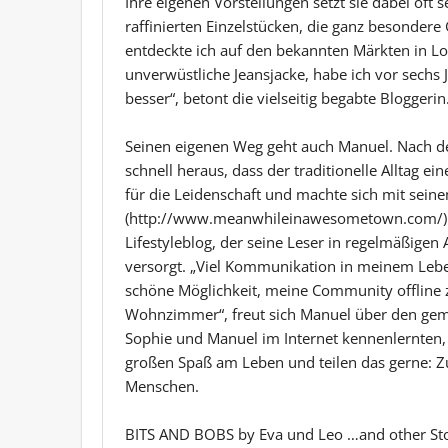
Ihre eigenen Vorstellungen setzt sie dabei oft
raffinierten Einzelstücken, die ganz besondere
entdeckte ich auf den bekannten Märkten in Lo
unverwüstliche Jeansjacke, habe ich vor sechs
besser“, betont die vielseitig begabte Bloggerin
Seinen eigenen Weg geht auch Manuel. Nach de
schnell heraus, dass der traditionelle Alltag ein
für die Leidenschaft und machte sich mit sei
(http://www.meanwhileinawesometown.com/) i
Lifestyleblog, der seine Leser in regelmäßigen 
versorgt. „Viel Kommunikation in meinem Leben
schöne Möglichkeit, meine Community offline zu
Wohnzimmer“, freut sich Manuel über den geme
Sophie und Manuel im Internet kennenlernten, b
großen Spaß am Leben und teilen das gerne: Z
Menschen.
BITS AND BOBS by Eva und Leo …and other Sto