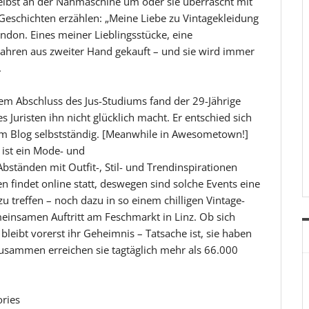
 selbst an der Nähmaschine um oder sie überrascht mit
 Geschichten erzählen: „Meine Liebe zu Vintagekleidung
ndon. Eines meiner Lieblingsstücke, eine
 Jahren aus zweiter Hand gekauft – und sie wird immer
.
m Abschluss des Jus-Studiums fand der 29-Jährige
es Juristen ihn nicht glücklich macht. Er entschied sich
nem Blog selbstständig. [Meanwhile in Awesometown!]
st ein Mode- und
Abständen mit Outfit-, Stil- und Trendinspirationen
 findet online statt, deswegen sind solche Events eine
 treffen – noch dazu in so einem chilligen Vintage-
insamen Auftritt am Feschmarkt in Linz. Ob sich
leibt vorerst ihr Geheimnis – Tatsache ist, sie haben
usammen erreichen sie tagtäglich mehr als 66.000
ries