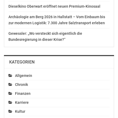
sind:
Dieselkino Oberwart eröffnet neuen Premium-Kinosaal
Archäologie am Berg 2026 in Hallstatt – Vom Einbaum bis
Premium Partner:
zur modernen Logistik: 7.300 Jahre Salztransport erleben
A1 Telekom Austria AG [www.a1.net]
(http://www.a1.net/)
Gewessler: „Wo versteckt sich eigentlich die
Bundesregierung in dieser Krise?“
Wissenschaftlicher Partner:
Technische Universität (TU) Wien [www.tuwien.ac.at]
(http://www.tuwien.ac.at/)
KATEGORIEN
Classic Partner:
Deloitte Österreich [www.deloitte.at]
Allgemein
(http://www.deloitte.at/) Dimension Data Austria GmbH
Chronik
[www.dimensiondata.com]
(http://www.dimensiondata.com/)
Finanzen
Fabasoft [www.fabasoft.com]
Karriere
(http://www.fabasoft.com/)
Kultur
Fachverband der Elektro- und Elektronikindustrie (FEEI)