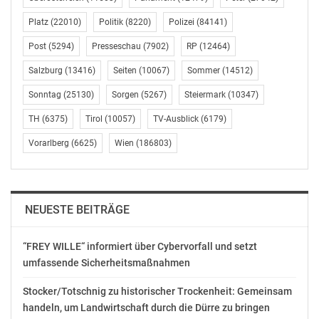
abrufbar sein.
Platz
(22010)
Politik
(8220)
Polizei
(84141)
Über Digital Business Trends:
Post
(5294)
Presseschau
(7902)
RP
(12464)
Salzburg
(13416)
Seiten
(10067)
Sommer
(14512)
Die Veranstaltungsreihe Digital Business Trends (DBT)
wird gemeinsam von [APA – Austria Presse Agentur]
Sonntag
(25130)
Sorgen
(5267)
Steiermark
(10347)
(http://www.apa.at/) und [styria digital one]
TH
(6375)
Tirol
(10057)
TV-Ausblick
(6179)
(http://sdo.at/) [(sd one) ]
Vorarlberg
(6625)
Wien
(186803)
(http://www.sdo.at/)organisiert und von Partnern
(Unternehmen, Organisationen und Medien), die den
digitalen Wandel aktiv mitgestalten wollen, getragen.
NEUESTE BEITRÄGE
Im Rahmen von insgesamt zehn Veranstaltungen pro
Jahr (Wien, Linz, Graz) trifft sich die digitale Community
“FREY WILLE“ informiert über Cybervorfall und setzt
zum Meinungsaustausch und Networking im real life
umfassende Sicherheitsmaßnahmen
und spricht über Markenentwicklungen, Technologien
und Innovationen.
Stocker/Totschnig zu historischer Trockenheit: Gemeinsam
handeln, um Landwirtschaft durch die Dürre zu bringen
Die Partnerunternehmen der Digital Business Trends