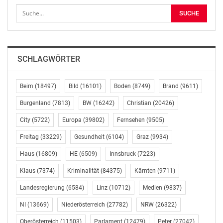
Unternehmensapplikationen eingesetzt werden.
Sind digitale Dienste und Apps ohne Künstliche
Intelligenz künftig noch wettbewerbsfähig? Für welche
Branchen ist schnelles Handeln angesagt? Welche Rolle
SCHLAGWÖRTER
spielen virtuelle Assistenten bzw. Chatbots? Was hat
sich in Österreich diesbezüglich getan? Welche
Erfahrungen wurden gesammelt? Und wie können
Beim
(18497)
Bild
(16101)
Boden
(8749)
Brand
(9611)
KMUs hier mithalten?
Burgenland
(7813)
BW
(16242)
Christian
(20426)
City
(5722)
Europa
(39802)
Fernsehen
(9505)
Die Keynote beim DBT-Event am Mittwoch, den 25.
April 2018, ab 18:30 Uhr, im Grazer Styria Media
Freitag
(33229)
Gesundheit
(6104)
Graz
(9934)
Center, hält Viktoria Pammer-Schindler (TU Graz). Mit
Haus
(16809)
HE
(6509)
Innsbruck
(7223)
ihr diskutieren im Anschluss Expertinnen und Experten.
Klaus
(7374)
Kriminalität
(84375)
Kärnten
(9711)
Einlass 18:00 Uhr, Beginn 18:30 Uhr
Landesregierung
(6584)
Linz
(10712)
Medien
(9837)
Eine Video-Zusammenfassung des Abends wird
NI
(13669)
Niederösterreich
(27782)
NRW
(26322)
anschließend unter [www.dbt.at] (http://www.dbt.at/)
Oberösterreich
(11503)
Parlament
(12479)
Peter
(27042)