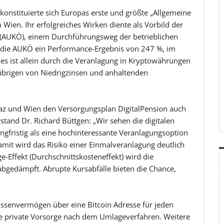
konstituierte sich Europas erste und größte „Allgemeine
 Wien. Ihr erfolgreiches Wirken diente als Vorbild der
 (AUKÖ), einem Durchführungsweg der betrieblichen
 die AUKÖ ein Performance-Ergebnis von 247 %, im
es ist allein durch die Veranlagung in Kryptowährungen
übrigen von Niedrigzinsen und anhaltenden
raz und Wien den Versorgungsplan DigitalPension auch
tand Dr. Richard Büttgen: „Wir sehen die digitalen
gfristig als eine hochinteressante Veranlagungsoption
mit wird das Risiko einer Einmalveranlagung deutlich
-Effekt (Durchschnittskosteneffekt) wird die
abgedämpft. Abrupte Kursabfälle bieten die Chance,
assenvermögen über eine Bitcoin Adresse für jeden
te private Vorsorge nach dem Umlageverfahren. Weitere