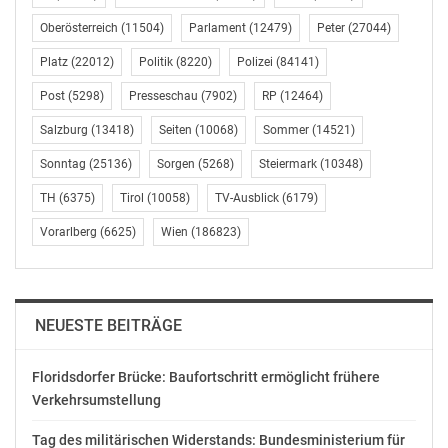
OTS-ORIGINALTEXT PRESSEAUSSENDUNG UNTER
Oberösterreich
(11504)
Parlament
(12479)
Peter
(27044)
AUSSCHLIESSLICHER INHALTLICHER VERANTWORTUNG
Platz
(22012)
Politik
(8220)
Polizei
(84141)
DES AUSSENDERS. www.ots.at
Post
(5298)
Presseschau
(7902)
RP
(12464)
© Copyright APA-OTS Originaltext-Service GmbH und
der jeweilige Aussender
Salzburg
(13418)
Seiten
(10068)
Sommer
(14521)
Sonntag
(25136)
Sorgen
(5268)
Steiermark
(10348)
Gefällt mir:
TH
(6375)
Tirol
(10058)
TV-Ausblick
(6179)
Vorarlberg
(6625)
Wien
(186823)
Ähnliche Beiträge
NEUESTE BEITRÄGE
Floridsdorfer Brücke: Baufortschritt ermöglicht frühere
Verkehrsumstellung
NEOS Wien: Neue
NEOS
Märkte für Wien!
Wien/Emmerling/Ornig:
Tag des militärischen Widerstands: Bundesministerium für