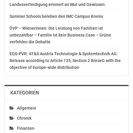
September 17, 2020
„Müssen nach
Landesverteidigung erinnert an Mut und Gewissen
In "Politik"
Wirtschaftseinbruch
2020 jetzt in Zukunft
Summer Schools beleben den IMC Campus Krems
investieren“
Juni 28, 2021
ÖVP – Wienerinnen: Die Leistung von Familien ist
In "Politik"
unbezahlbar – Familie ist kein Business Case – Grüne
verfehlen die Debatte
EQS-PVR: AT&S Austria Technologie & Systemtechnik AG:
Release according to Article 135, Section 2 BörseG with the
objective of Europe-wide distribution
NEOS Wien zu
Konjunkturpaket der
Stadt Wien: „Endlich
greift die Stadt unsere
KATEGORIEN
Vorschläge auf!“
Oktober 7, 2020
In "Politik"
Allgemein
Chronik
Finanzen