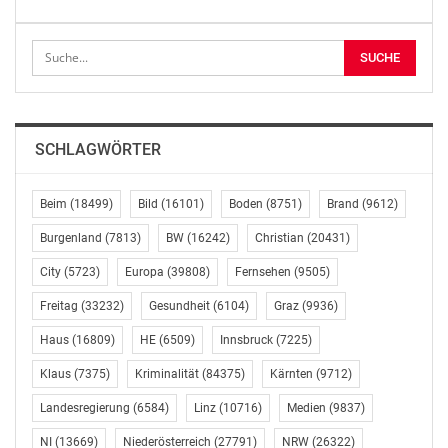
Statt wirklich Entbürokratisierung und Innovation
voranzutreiben, werden in Wirklichkeit immer neue
innovationshemmende Regeln eingeführt. Ein Beispiel
ist der Umgang der Stadt mit der digitalisierten
Wirtschaft: „Statt die wichtigen traditionellen Gewerbe
SCHLAGWÖRTER
von überbordender Bürokratisierung zu befreien,
werden durch die Digitalisierung neu entstehende
Geschäftszweige in ihrer Entwicklung beschnitten. Es
Beim
(18499)
Bild
(16101)
Boden
(8751)
Brand
(9612)
würde mich nicht wundern, wenn man den Uber-
Burgenland
(7813)
BW
(16242)
Christian
(20431)
Fahrern in Zukunft dieselben Bekleidungsvorschriften
City
(5723)
Europa
(39808)
Fernsehen
(9505)
aufzwingt wie den Taxilenkern – nämlich ein Verbot
von Jogging- und Trainingsanzügen“.
Freitag
(33232)
Gesundheit
(6104)
Graz
(9936)
NEOS – Klub im Wiener Rathaus
Haus
(16809)
HE
(6509)
Innsbruck
(7225)
Ralph Waldhauser
Klaus
(7375)
Kriminalität
(84375)
Kärnten
(9712)
Leitung Kommunikation
Landesregierung
(6584)
Linz
(10716)
Medien
(9837)
+43 664 849 15 40
ralph.waldhauser@neos.eu
NI
(13669)
Niederösterreich
(27791)
NRW
(26322)