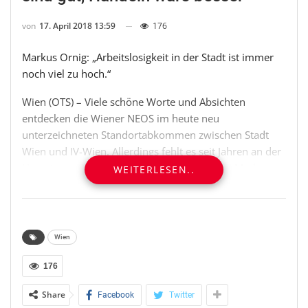
von
17. April 2018 13:59
176
Markus Ornig: „Arbeitslosigkeit in der Stadt ist immer
noch viel zu hoch.“
Wien (OTS) – Viele schöne Worte und Absichten
entdecken die Wiener NEOS im heute neu
unterzeichneten Standortabkommen zwischen Stadt
Wien und IV-Wien. Allerdings fehlt es seit Jahren an der
Umsetzung. NEOS Wien Wirtschaftssprecher Markus
WEITERLESEN..
Ornig: „Es gibt einfach nach wie vor viel zu wenig neue
Jobs in Wien, wenn man sich das
Bevölkerungswachstum ansieht. Seit 2006 gibt es zwar
um 12% mehr Arbeitsplätze, diese sind allerdings fast
Wien
ausschließlich durch den Ersatz von
Vollzeitarbeitsplätzen durch Teilzeitarbeitsplätze
176
entstanden. Laut Statistik Austria werden heute nur um
Share
Facebook
Twitter
2% mehr Arbeitsstunden in Wien geleistet als 2006!“.