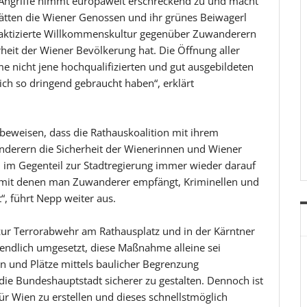
er Angriffe nimmt europaweit erschreckend zu und macht
 hätten die Wiener Genossen und ihr grünes Beiwagerl
praktizierte Willkommenskultur gegenüber Zuwanderern
rheit der Wiener Bevölkerung hat. Die Öffnung aller
 nicht jene hochqualifizierten und gut ausgebildeten
lich so dringend gebraucht haben“, erklärt
 beweisen, dass die Rathauskoalition mit ihrem
anderern die Sicherheit der Wienerinnen und Wiener
n im Gegenteil zur Stadtregierung immer wieder darauf
 mit denen man Zuwanderer empfängt, Kriminellen und
t“, führt Nepp weiter aus.
zur Terrorabwehr am Rathausplatz und in der Kärntner
g endlich umgesetzt, diese Maßnahme alleine sei
ßen und Plätze mittels baulicher Begrenzung
m die Bundeshauptstadt sicherer zu gestalten. Dennoch ist
ür Wien zu erstellen und dieses schnellstmöglich