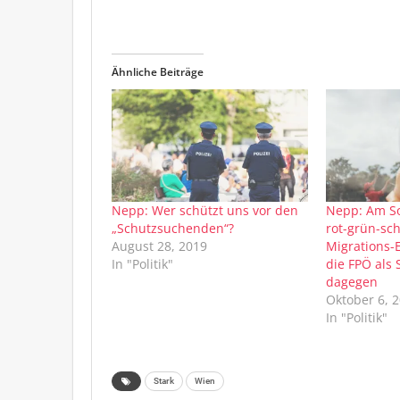
Ähnliche Beiträge
Nepp: Wer schützt uns vor den
Nepp: Am S
„Schutzsuchenden“?
rot-grün-sc
August 28, 2019
Migrations-E
In "Politik"
die FPÖ als 
dagegen
Oktober 6, 
In "Politik"
Stark
Wien