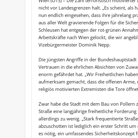
Wien (OTS) – Die Zahl terroristisch motiviert
nicht vor Landesgrenzen halt. „Es scheint, als
nun endlich eingesehen, dass ihre jahrelang 
aus aller Welt gravierende Folgen für die Siche
Schleusen hat entgegen der rot-grünen Annahme
Arbeitskräfte nach Wien gelockt, die wir angeb
Vizebürgermeister Dominik Nepp.
Die jüngsten Angriffe in der Bundeshauptstadt
Vertrauen in die ehrlichen Absichten von Zuw
enorm gefährdet hat. „Wir Freiheitlichen habe
aufmerksam gemacht, dass die offenen Arme,
religiös motivierten Extremisten die Tore öffne
Zwar habe die Stadt mit dem Bau von Pollern 
Straße eine langjährige freiheitliche Forderun
allerdings zu wenig. „Stark frequentierte Stra
abzuschotten ist lediglich ein erster Schritt u
es nötig, ein umfassendes Sicherheitskonzept f