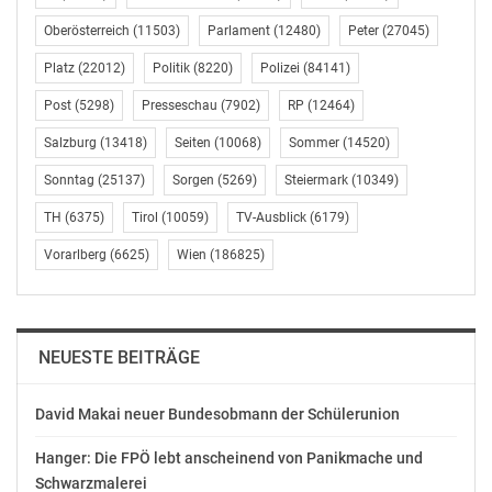
Oberösterreich
(11503)
Parlament
(12480)
Peter
(27045)
„Ganz besonders dulden wir nicht, wenn Kindern
Platz
(22012)
Politik
(8220)
Polizei
(84141)
strukturelle Gewalt angetan wird. Diese Kinder die
2015, 2016, 2017 gekommen sind und immer noch
Post
(5298)
Presseschau
(7902)
RP
(12464)
kommen, weil in ihrer Heimat ein mörderischer Krieg
Salzburg
(13418)
Seiten
(10068)
Sommer
(14520)
herrscht, die sind keine Verbrecher. Diese Kinder sind
nicht illegal oder eine ungebührliche Belastung. Diese
Sonntag
(25137)
Sorgen
(5269)
Steiermark
(10349)
Kinder sind Kinder.“, so Oxonitsch.
TH
(6375)
Tirol
(10059)
TV-Ausblick
(6179)
Österreichische Kinderfreunde
Vorarlberg
(6625)
Wien
(186825)
Karin Blum
Pressereferentin
Tel.: 01/5121298-60, 0650/6626620
karin.blum@kinderfreunde.at
NEUESTE BEITRÄGE
www.kinderfreunde.at
David Makai neuer Bundesobmann der Schülerunion
OTS-ORIGINALTEXT PRESSEAUSSENDUNG UNTER
AUSSCHLIESSLICHER INHALTLICHER VERANTWORTUNG
Hanger: Die FPÖ lebt anscheinend von Panikmache und
DES AUSSENDERS. www.ots.at
Schwarzmalerei