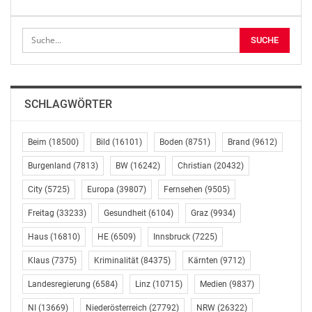
„Scheinbar ist das einzige Ziel der Reform,
AsylwerberInnen das Leben in unserem Land so schwer
wie möglich zu machen. Mit der ganzen Härte des
Gesetzes werden Menschen, die unsere Hilfe brauchen,
an die Wand gedrückt“, so Oxonitsch. „Wir arbeiten als
SCHLAGWÖRTER
Kinderfreunde seit vielen Jahren mit Flüchtlingsfamilien
und –kindern. Daher können wir sehr genau
abschätzen, was das für die Betroffenen heißt, wenn
Beim
(18500)
Bild
(16101)
Boden
(8751)
Brand
(9612)
die ohnehin schon extrem komplizierte und restriktive
Burgenland
(7813)
BW
(16242)
Christian
(20432)
Gesetzeslage nun noch einmal härter wird.“
City
(5725)
Europa
(39807)
Fernsehen
(9505)
„Flüchtlinge sollen, wenn es nach FPÖVP geht,
Freitag
(33233)
Gesundheit
(6104)
Graz
(9934)
behandelt werden wie Verbrecher: Geld und Handys
Haus
(16810)
HE
(6509)
Innsbruck
(7225)
werden abgenommen, die ärztliche Schweigepflicht
ausgesetzt, Gebietsbeschränkungen auferlegt. Das ist
Klaus
(7375)
Kriminalität
(84375)
Kärnten
(9712)
schikanös, bösartig und verletzt grundlegende
Landesregierung
(6584)
Linz
(10715)
Medien
(9837)
Persönlichkeitsrechte. Das dulden wir nicht!“, erklärt
Christian Oxonitsch.
NI
(13669)
Niederösterreich
(27792)
NRW
(26322)