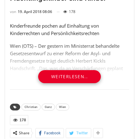
von
19. April 2018 08:06
178
Kinderfreunde pochen auf Einhaltung von
Kinderrechten und Persönlichkeitsrechten
Wien (OTS) – Der gestern im Ministerrat behandelte
Gesetzesentwurf zu einer Reform der Asyl- und
Fremdengesetze trägt deutlich Herbert Kickls
Handschrift. „Das, was da an Verschärfungen geplant
ist, zeugt von steinharter Hand und eiskaltem Herz.
WEITERLESEN..
Nicht, dass ich von Herbert Kickl einen großen
humanistischen Wurf erwartet hätte, aber als
Innenminister hat er die Verpflichtung, die Genfer
Flüchtlingskonvention und die Europäische
Christian
Ganz
Wien
Menschenrechtskonvention ernst zu nehmen und
einzuhalten, statt sein rassistisches Weltbild in Gesetze
178
zu gießen“, so Christian Oxonitsch, Bundesvorsitzender
Share
Facebook
Twitter
der Kinderfreunde in einer ersten Reaktion.