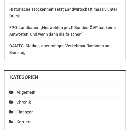
© Copyright APA-OTS Originaltext-Service GmbH und
Historische Trockenheit setzt Landwirtschaft massiv unter
der jeweilige Aussender
Druck
Gefällt mir:
FPÖ-Landbauer: „Neuwahlen jetzt! Bundes-ÖVP hat keine
Antworten, und wenn dann die falschen“
ÖAMTC: Starkes, aber ruhiges Verkehrsaufkommen am
Samstag
Ähnliche Beiträge
Kinderfreunde
unterstützen
KATEGORIEN
Forderungen der
Kindeswohl-
Allgemein
Kommission
Kinderfreunde zu
Der heute präsentierte
Bundesregierung:
Chronik
Bericht der Kinderwohl-
Welche Zahlen kann
Kommission unter
Finanzen
man denn noch
Leitung von Irmgard
glauben?
Griss zeigt den akuten
Karriere
März 17, 2021
Handlungsbedarf für
Juli 13, 2021