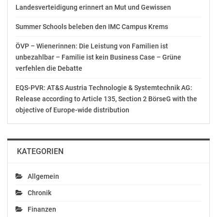
vergossenes Glasfaserkabel (220 kV) für ein einzelnes
Landesverteidigung erinnert an Mut und Gewissen
Projekt im staatlichen Netz von Russland. Zudem hat
Summer Schools beleben den IMC Campus Krems
Hengtong High Voltage den Zuschlag bei einer Reihe
wichtiger nationaler Projekte erhalten, darunter in
ÖVP – Wienerinnen: Die Leistung von Familien ist
Ägypten, der Türkei, Thailand, Malaysia, Sri Lanka und
unbezahlbar – Familie ist kein Business Case – Grüne
Venezuela.
verfehlen die Debatte
Informationen zu Hengtong High Voltage
EQS-PVR: AT&S Austria Technologie & Systemtechnik AG:
Release according to Article 135, Section 2 BörseG with the
Hengtong High Voltage wurde 2009 gegründet und ist
objective of Europe-wide distribution
ein Bereich der Hengtong Optic-Electric. Hengtong High
Voltage ist ein erstklassiges Hightech-Unternehmen und
spielt eine führende Rolle im Strom-Internet. Die Firma
KATEGORIEN
bietet integrierte Lösungen im Bereich der
Kommunikation über Stromkabel und in der
Allgemein
Herstellung von Hochspannungskabeln, Seekabeln,
vergossenen Glasfaserkabeln, See-Glasfaserkabeln und
Chronik
einschlägiger Produkte an.
Finanzen