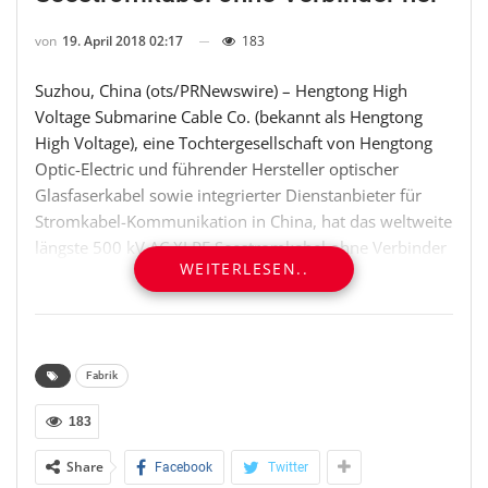
von
19. April 2018 02:17
183
Suzhou, China (ots/PRNewswire) – Hengtong High
Voltage Submarine Cable Co. (bekannt als Hengtong
High Voltage), eine Tochtergesellschaft von Hengtong
Optic-Electric und führender Hersteller optischer
Glasfaserkabel sowie integrierter Dienstanbieter für
Stromkabel-Kommunikation in China, hat das weltweite
längste 500 kV AC XLPE Seestromkabel ohne Verbinder
WEITERLESEN..
produziert. Mit diesem bahnbrechenden technischen
Produkt baut Hengtong High Voltage nicht nur seine
Kapazitäten im Bereich von EHV-Seekabeln weiter aus,
sondern konsolidiert zudem seine Position in der
Branche.
Fabrik
183
Die 18,15 km des XLPE-Seekabels für 500 kV ohne
Verbinder haben den Zulassungstest in der Fertigung
Share
Facebook
Twitter
am 10. März 2018 bestanden. Als Anerkennung der