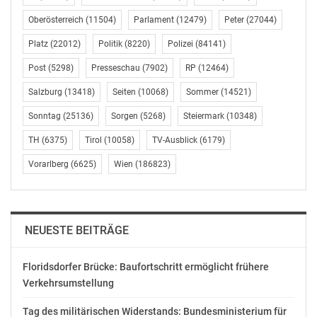
diesen Beitrag, das ‚Made in China‘ zu einem
weltweiten Qualitätsmerkmal zu machen und zudem
Oberösterreich
(11504)
Parlament
(12479)
Peter
(27044)
auf den Erfolg unserer Teams, die eine Lösung fanden,
Platz
(22012)
Politik
(8220)
Polizei
(84141)
welche wichtige technische Probleme überwand. Diese
Lösung wird den Bau des Stromnetzes in der Region
Post
(5298)
Presseschau
(7902)
RP
(12464)
Ningbo-Zhoushan voranbringen.“
Salzburg
(13418)
Seiten
(10068)
Sommer
(14521)
Sonntag
(25136)
Sorgen
(5268)
Steiermark
(10348)
Hengtong High Voltage hat seit seiner Gründung einer
Reihe von Programmen der Forschung und Entwicklung
TH
(6375)
Tirol
(10058)
TV-Ausblick
(6179)
für Seestromkabelsysteme und
Vorarlberg
(6625)
Wien
(186823)
Seekommunikationskabelsysteme implementiert. Zu
seinen Produkten zählen heute integrierte Lösungen
mit Konstruktion, Herstellung, Bau und Wartung.
NEUESTE BEITRÄGE
Parallel zur Entwicklung seiner Kapazitäten hat
Hengtong High Voltage als Teil seiner internationalen
Floridsdorfer Brücke: Baufortschritt ermöglicht frühere
Strategie seine Präsenz auf mehreren ausländischen
Verkehrsumstellung
Märkten ausgebaut. Beispielsweise lieferte das
Unternehmen im Jahr 2016 mehr als 200 km
Tag des militärischen Widerstands: Bundesministerium für