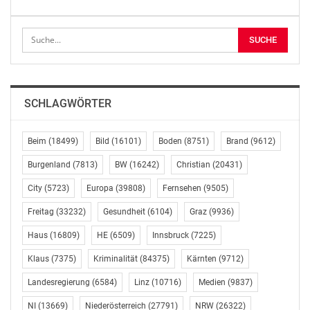
erfolgreichen Entwicklung des Herstellungsverfahrens
und der Exzellenz des Kabelsystemprodukts für die
Kunden feierte das Managementteam der Fabrik für
Seekabel diesen Markstein gemeinsam mit der
gesamten Belegschaft.
SCHLAGWÖRTER
Das 500-kV-Seekabelsystem ist entscheidender Teil
eines höchst wichtigen Projekts für Stromübertragung
Beim
(18499)
Bild
(16101)
Boden
(8751)
Brand
(9612)
und -transformation in Zhoushan in der chinesischen
Provinz Zhejiang. Das Kabel wird die Stromverbindung
Burgenland
(7813)
BW
(16242)
Christian
(20431)
zwischen den Offshore-Strukturen in Ningbo (einer
City
(5723)
Europa
(39808)
Fernsehen
(9505)
Küstenstadt in der Provinz Zhejiang) und Zhoushan
herstellen.
Freitag
(33232)
Gesundheit
(6104)
Graz
(9936)
Haus
(16809)
HE
(6509)
Innsbruck
(7225)
„Das 500 kV XLPE Seekabel wird entscheidender Teil
Klaus
(7375)
Kriminalität
(84375)
Kärnten
(9712)
der Stromverbindung in der neuen Entwicklungszone
des Zhoushan-Archipels“, sagte Li Ziwei, Vorsitzender
Landesregierung
(6584)
Linz
(10716)
Medien
(9837)
von Hengtong High Voltage. „Wir sind extrem stolz auf
NI
(13669)
Niederösterreich
(27791)
NRW
(26322)