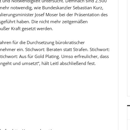
ät und Notwendigkeit untersucht. Demnach sind 2.500
 mehr notwendig, wie Bundeskanzler Sebastian Kurz,
lierungsminister Josef Moser bei der Präsentation des
sgeführt haben. Die nicht mehr zeitgemäßen
außer Kraft gesetzt werden.
 Jahren für die Durchsetzung bürokratischer
hmer ein. Stichwort: Beraten statt Strafen. Stichwort:
ichwort: Aus für Gold Plating. Umso erfreulicher, dass
ngeht und umsetzt“, hält Leitl abschließend fest.