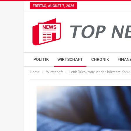
FREITAG, AUGUST 7, 2026
POLITIK
WIRTSCHAFT
CHRONIK
FINAN
Home
Wirtschaft
Leitl: Bürokratie ist der härteste Ko