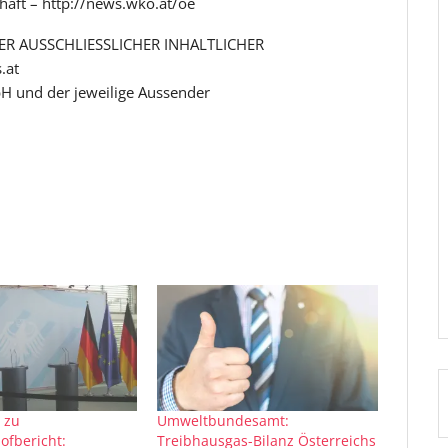
chaft – http://news.wko.at/oe
R AUSSCHLIESSLICHER INHALTLICHER
.at
H und der jeweilige Aussender
 zu
Umweltbundesamt:
fbericht:
Treibhausgas-Bilanz Österreichs