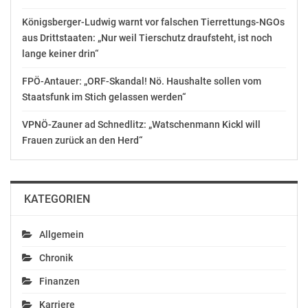
OTS-ORIGINALTEXT PRESSEAUSSENDUNG UNTER
Königsberger-Ludwig warnt vor falschen Tierrettungs-NGOs
AUSSCHLIESSLICHER INHALTLICHER VERANTWORTUNG
aus Drittstaaten: „Nur weil Tierschutz draufsteht, ist noch
DES AUSSENDERS. www.ots.at
lange keiner drin“
© Copyright APA-OTS Originaltext-Service GmbH und
der jeweilige Aussender
FPÖ-Antauer: „ORF-Skandal! Nö. Haushalte sollen vom
Staatsfunk im Stich gelassen werden“
Gefällt mir:
VPNÖ-Zauner ad Schnedlitz: „Watschenmann Kickl will
Frauen zurück an den Herd“
Ähnliche Beiträge
KATEGORIEN
Allgemein
Chronik
Wölbitsch/Korosec:
NEOS
Finanzen
SPÖ-Skandalprojekt
Wien/Wiederkehr: Auch
Karriere
Krankenhaus Nord
in Wien wird