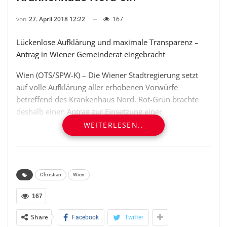
von
27. April 2018 12:22
167
Lückenlose Aufklärung und maximale Transparenz –
Antrag in Wiener Gemeinderat eingebracht
Wien (OTS/SPW-K) – Die Wiener Stadtregierung setzt
auf volle Aufklärung aller erhobenen Vorwürfe
betreffend des Krankenhaus Nord. Rot-Grün brachte
deshalb einen Antrag zur Einsetzung einer
Untersuchungskommission betreffend des
WEITERLESEN..
Krankenhaus Nord ein. „Während die
Oppositionsparteien nur von einer Kommission reden,
handeln wir unumgänglich. Wir wollen, dass mittels U-
Kommission die Projekt-, Kosten- und
Christian
Wien
Terminentwicklungen beleuchten“, stellen die
Klubobleute Christian Oxonitsch (SPÖ Wien) und David
167
Ellensohn (Grüne Wien) fest.
Share
Facebook
Twitter