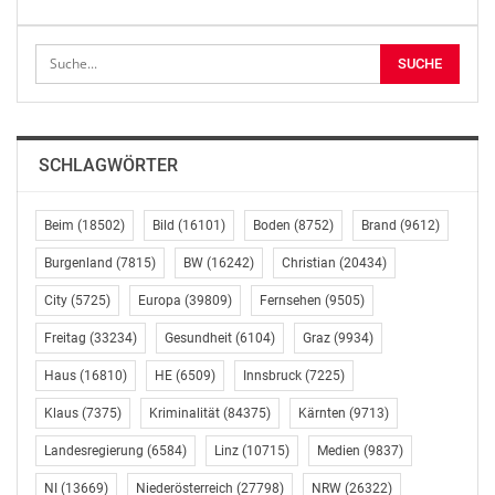
„Es steht außer Frage, dass das Krankenhaus Nord ein
Meilenstein in der medizinischen Versorgung der
Wienerinnen und Wiener sein wird. Dennoch bedarf es
einer genauen Untersuchung. Dafür sorgen wir“, so
Christian Oxonitsch. „Nachdem die FPÖ und ÖVP zwar
seit Monaten eine Untersuchungskommission
SCHLAGWÖRTER
ankündigten und Namenslisten verteilten aber offenbar
niemand ernsthaft über eine transparente
Untersuchung der erhobenen Vorwürfe nachdachte,
Beim
(18502)
Bild
(16101)
Boden
(8752)
Brand
(9612)
sorgt die Wiener Stadtregierung jetzt für eine
Burgenland
(7815)
BW
(16242)
Christian
(20434)
lückenlose Aufklärung“, so David Ellensohn.
City
(5725)
Europa
(39809)
Fernsehen
(9505)
Alle Parteien sollen vertreten sein =
Freitag
(33234)
Gesundheit
(6104)
Graz
(9934)
Haus
(16810)
HE
(6509)
Innsbruck
(7225)
An erster Stelle stand für die rot-grüne Stadtregierung
eine Abänderung der Stadtverfassung, die in der letzten
Klaus
(7375)
Kriminalität
(84375)
Kärnten
(9713)
Sitzung des Wiener Landtages beschlossen wurde. „Wir
Landesregierung
(6584)
Linz
(10715)
Medien
(9837)
wollten für diese und für alle folgenden
Untersuchungskommissionen, die im Wiener
NI
(13669)
Niederösterreich
(27798)
NRW
(26322)