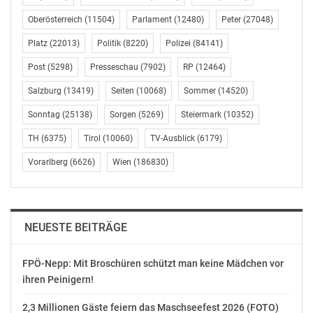
Gemeinderat beschlossen werden, größtmögliche
Oberösterreich
(11504)
Parlament
(12480)
Peter
(27048)
Transparenz erzielen. Erst mit einer Änderung der
Platz
(22013)
Politik
(8220)
Polizei
(84141)
Stadtverfassung, konnten wir gewährleisten, dass alle
Parteienan einer Untersuchungskommission
Post
(5298)
Presseschau
(7902)
RP
(12464)
teilnehmen können“, hält Oxonitsch fest.
Salzburg
(13419)
Seiten
(10068)
Sommer
(14520)
SPÖ Wien Rathausklub
Sonntag
(25138)
Sorgen
(5269)
Steiermark
(10352)
Tom Woitsch
TH
(6375)
Tirol
(10060)
TV-Ausblick
(6179)
Kommunikation
(01) 4000-81 923
Vorarlberg
(6626)
Wien
(186830)
tom.woitsch@spw.at
www.rathausklub.spoe.at
Kommunikation Grüne Wien
NEUESTE BEITRÄGE
Katja Svejkovsky
(+43-1) 4000 – 81814
FPÖ-Nepp: Mit Broschüren schützt man keine Mädchen vor
presse.wien@gruene.at
ihren Peinigern!
http://wien.gruene.at
2,3 Millionen Gäste feiern das Maschseefest 2026 (FOTO)