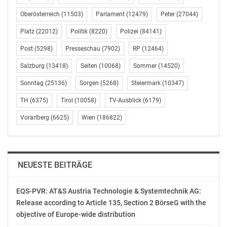
Der genaue Allparteienantrag im Wortlaut ist dieser
Oberösterreich
(11503)
Parlament
(12479)
Peter
(27044)
Aussendung beigefügt.
Platz
(22012)
Politik
(8220)
Polizei
(84141)
SPÖ Wien Rathausklub
Post
(5298)
Presseschau
(7902)
RP
(12464)
Tom Woitsch
Kommunikation
Salzburg
(13418)
Seiten
(10068)
Sommer
(14520)
(01) 4000-81 923
Sonntag
(25136)
Sorgen
(5268)
Steiermark
(10347)
tom.woitsch@spw.at
TH
(6375)
Tirol
(10058)
TV-Ausblick
(6179)
www.rathausklub.spoe.at
Vorarlberg
(6625)
Wien
(186822)
OTS-ORIGINALTEXT PRESSEAUSSENDUNG UNTER
AUSSCHLIESSLICHER INHALTLICHER VERANTWORTUNG
DES AUSSENDERS. www.ots.at
© Copyright APA-OTS Originaltext-Service GmbH und
NEUESTE BEITRÄGE
der jeweilige Aussender
EQS-PVR: AT&S Austria Technologie & Systemtechnik AG:
Gefällt mir:
Release according to Article 135, Section 2 BörseG with the
objective of Europe-wide distribution