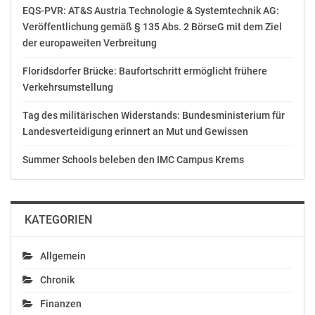
EQS-PVR: AT&S Austria Technologie & Systemtechnik AG:
Veröffentlichung gemäß § 135 Abs. 2 BörseG mit dem Ziel
der europaweiten Verbreitung
Ähnliche Beiträge
Floridsdorfer Brücke: Baufortschritt ermöglicht frühere
Verkehrsumstellung
Tag des militärischen Widerstands: Bundesministerium für
Landesverteidigung erinnert an Mut und Gewissen
35. Wiener
ÖVP-Becker:
Gemeinderat (7)
„Meilenstein im Kampf
Summer Schools beleben den IMC Campus Krems
April 27, 2018
gegen Antisemitismus“
In "Politik"
Dezember 6, 2018
In "Politik"
KATEGORIEN
Allgemein
ÖFB und Bundesliga:
Chronik
Entschlossen gegen
Finanzen
jeden Antisemitismus