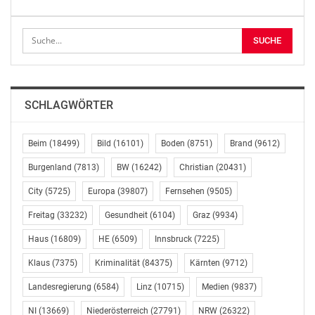
der Allparteien-Arbeitsgruppe zur Bekämpfung des
Antisemitismus.
Florianschütz hält fest, dass alle fünf Parteien sowie
Expertinnen und Experten sehr konstruktiv und
sachlich gemeinsame Eckpunkte und Strategien
SCHLAGWÖRTER
diskutieren. „Dass diese auch konsequent umgesetzt
werden ist mehr als erfreulich.“
Beim
(18499)
Bild
(16101)
Boden
(8751)
Brand
(9612)
Im Hinblick auf die besondere Verantwortung
Burgenland
(7813)
BW
(16242)
Christian
(20431)
Österreichs bei der Bekämpfung von Antisemitismus,
City
(5725)
Europa
(39807)
Fernsehen
(9505)
hat die Österreichische Bundesregierung eine
Arbeitsdefinition beschlossen, die nun auch in Wien
Freitag
(33232)
Gesundheit
(6104)
Graz
(9934)
übernommen wurde. Die Definition von
Haus
(16809)
HE
(6509)
Innsbruck
(7225)
Antisemitismus stammt von der International
Holocaust Remembrance Alliance (IHRA). Eine
Klaus
(7375)
Kriminalität
(84375)
Kärnten
(9712)
Institution mit 31 Mitgliedstaaten, der Österreich seit
Landesregierung
(6584)
Linz
(10715)
Medien
(9837)
2001 angehört.
NI
(13669)
Niederösterreich
(27791)
NRW
(26322)