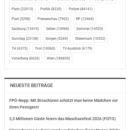
Frankfurt-
Nordweststadt: Serie
Platz
(22013)
Politik
(8220)
Polizei
(84141)
von Angriffen auf
Post
(5298)
Presseschau
(7902)
RP
(12464)
Passanten –
Wien-Favoriten:
Tatverdächtiger
Salzburg
(13419)
Seiten
(10068)
Sommer
(14520)
Festnahme nach
festgenommen
Trafikraub
Frankfurt (ots) - (hol)
Sonntag
(25138)
Sorgen
(5269)
Steiermark
(10352)
April 15, 2018
Gestern Nachmittag
In "Chronik"
TH
(6375)
Tirol
(10060)
TV-Ausblick
(6179)
gelang die Festnahme
eines 25-jährigen
Vorarlberg
(6626)
Wien
(186830)
Frankfurters in der
Straße "In der
Oktober 28, 2019
Römerstadt". Er steht
In "Polizei"
im Verdacht, für eine
Reihe von willkürlichen
NEUESTE BEITRÄGE
Angriffen auf Passanten
verantwortlich zu sein.
FPÖ-Nepp: Mit Broschüren schützt man keine Mädchen vor
Im Zeitraum vom
ihren Peinigern!
08.10.2019 bis
Wien-Mariahilf/Wien-
15.10.2019 griff ein
Neubau: Festnahmen
2,3 Millionen Gäste feiern das Maschseefest 2026 (FOTO)
bislang unbekannter
nach Raub
Mann in Frankfurt
April 2, 2018