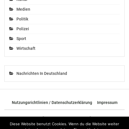
Medien
Politik
Polizei
Sport
Wirtschaft
Nachrichten In Deutschland
Nutzungsrichtlinien / Datenschutzerklärung
Impressum
© 2026 - TOP News Österreich - Nachrichten aus Österreich und der
ganzen Welt.
Diese Website benutzt Cookies. Wenn du die Website weiter