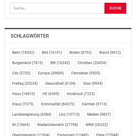
Landespolizeidirektion Wien – Büro
Öffentlichkeitsarbeit
Pressesprecher Daniel FÜRST
+43 1 31310 72105
lpd-w-ref-pressestelle@polizei.gv.at
SCHLAGWÖRTER
OTS-ORIGINALTEXT PRESSEAUSSENDUNG UNTER
AUSSCHLIESSLICHER INHALTLICHER VERANTWORTUNG
Beim
(18502)
Bild
(16101)
Boden
(8752)
Brand
(9612)
DES AUSSENDERS. www.ots.at
Burgenland
(7815)
BW
(16242)
Christian
(20434)
© Copyright APA-OTS Originaltext-Service GmbH und
der jeweilige Aussender
City
(5725)
Europa
(39809)
Fernsehen
(9505)
Freitag
(33234)
Gesundheit
(6104)
Graz
(9934)
Gefällt mir:
Haus
(16810)
HE
(6509)
Innsbruck
(7225)
Klaus
(7375)
Kriminalität
(84375)
Kärnten
(9713)
Landesregierung
(6584)
Linz
(10715)
Medien
(9837)
Ähnliche Beiträge
NI
(13669)
Niederösterreich
(27798)
NRW
(26322)
POL-F: 191028 – 1116
Oberösterreich
(11504)
Parlament
(12480)
Peter
(27048)