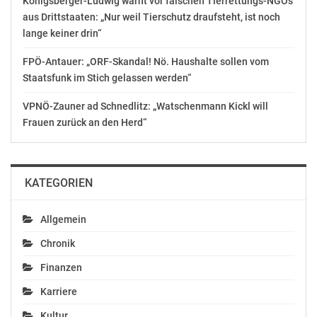
Königsberger-Ludwig warnt vor falschen Tierrettungs-NGOs
scheinbar wahllos
In "Chronik"
Passanten an.…
aus Drittstaaten: „Nur weil Tierschutz draufsteht, ist noch
lange keiner drin“
FPÖ-Antauer: „ORF-Skandal! Nö. Haushalte sollen vom
Staatsfunk im Stich gelassen werden“
VPNÖ-Zauner ad Schnedlitz: „Watschenmann Kickl will
Frauen zurück an den Herd“
KATEGORIEN
Allgemein
Chronik
Finanzen
Karriere
Kultur