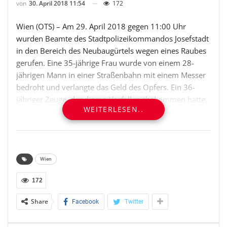
von
30. April 2018 11:54
172
Wien (OTS) – Am 29. April 2018 gegen 11:00 Uhr
wurden Beamte des Stadtpolizeikommandos Josefstadt
in den Bereich des Neubaugürtels wegen eines Raubes
gerufen. Eine 35-jährige Frau wurde von einem 28-
jährigen Mann in einer Straßenbahn mit einem Messer
bedroht und verlangte das Geld des Opfers. Ein 36-
jähriger Zeuge, der diesen Vorfall mitbekommen hatte,
WEITERLESEN..
stellte sich zwischen den Tatverdächtigen und das
Opfer. Einem weiteren Passanten gelang es den 28-
Jährigen wegzustoßen. Bei der Station „Westbahnhof“
konnten Mitarbeiter der Stationsaufsicht und Passanten
den Mann bis zum Eintreffen der Polizei festhalten. Die
Wien
Beamten nahmen den Tatverdächtigen anschließend
172
fest. Die Tatwaffe wurde sichergestellt. Der 28-Jährige
zeigte sich in der Einvernahme geständig und wurde in
Share
Facebook
Twitter
die Justizanstalt Josefstadt gebracht.