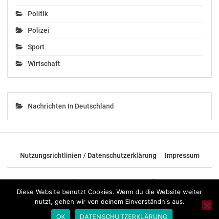
Politik
Polizei
Sport
Wirtschaft
Nachrichten In Deutschland
Nutzungsrichtlinien / Datenschutzerklärung
Impressum
© 2026 - TOP News Österreich - Nachrichten aus Österreich und der
ganzen Welt.
Diese Website benutzt Cookies. Wenn du die Website weiter
nutzt, gehen wir von deinem Einverständnis aus.
OK
DATENSCHUTZERKLÄRUNG