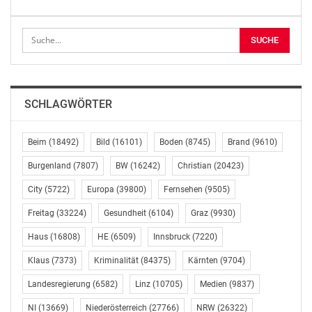
Abschlussrunde nutzten die Teilnehmer die Gelegenheit
zum Netzwerken und ließen den Abend bei
slowakischen Spezialitäten ausklingen.
Weitere Informationen zur Veranstaltung entnehmen
Sie bitte der beigefügten Pressemeldung.
SCHLAGWÖRTER
DELTA
Marija Govedarica
Beim
(18492)
Bild
(16101)
Boden
(8745)
Brand
(9610)
Corporate Communications
Burgenland
(7807)
BW
(16242)
Christian
(20423)
+43 (0) 50 756 163
City
(5722)
Europa
(39800)
Fernsehen
(9505)
m.govedarica@delta.at
www.delta.at
Freitag
(33224)
Gesundheit
(6104)
Graz
(9930)
Die Gebäudedenker. Neue Werte schaffen.
Haus
(16808)
HE
(6509)
Innsbruck
(7220)
OTS-ORIGINALTEXT PRESSEAUSSENDUNG UNTER
Klaus
(7373)
Kriminalität
(84375)
Kärnten
(9704)
AUSSCHLIESSLICHER INHALTLICHER VERANTWORTUNG
Landesregierung
(6582)
Linz
(10705)
Medien
(9837)
DES AUSSENDERS. www.ots.at
© Copyright APA-OTS Originaltext-Service GmbH und
NI
(13669)
Niederösterreich
(27766)
NRW
(26322)