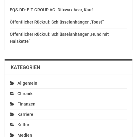
EQS-DD: FIT GROUP AG: Dilxwax Acar, Kauf
Öffentlicher Rückruf: Schlüsselanhänger „Toast“
Technik & Forschung in
der Pilotfabrik Industrie
Öffentlicher Rückruf: Schlüsselanhänger „Hund mit
4.0 bei „Schauplatz
Halskette“
Fabrikplanung“
November 18, 2019
In "Wirtschaft"
KATEGORIEN
Allgemein
Chronik
Finanzen
Karriere
Kultur
Medien