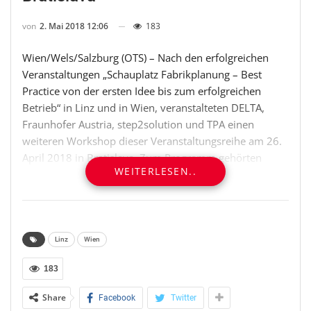
von
2. Mai 2018 12:06
183
Wien/Wels/Salzburg (OTS) – Nach den erfolgreichen
Veranstaltungen „Schauplatz Fabrikplanung – Best
Practice von der ersten Idee bis zum erfolgreichen
Betrieb“ in Linz und in Wien, veranstalteten DELTA,
Fraunhofer Austria, step2solution und TPA einen
weiteren Workshop dieser Veranstaltungsreihe am 26.
April 2018 in Bratislava. Zum Programm gehörten
WEITERLESEN..
Impulsvorträge und Erfahrungsberichte von
Projektleitern, Bauherrn und Experten sowie ein
gegenseitiger Austausch im Rahmen von World Cafés.
Integrierte Betrachtung der Fabrikplanung, Employer
Linz
Wien
Branding und steuerrechtliche Rahmenbedingungen in
183
der Slowakei waren nur einige der spannenden Themen
beim Event. Unternehmen wie Scheuch und Ekom
Share
Facebook
Twitter
präsentierten reale Beispiele aus der Praxis. Nach der