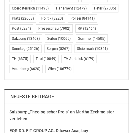
der jeweilige Aussender
Oberösterreich
(11498)
Parlament
(12479)
Peter
(27035)
Gefällt mir:
Platz
(22008)
Politik
(8220)
Polizei
(84141)
Post
(5294)
Presseschau
(7902)
RP
(12464)
Salzburg
(13408)
Seiten
(10065)
Sommer
(14505)
Sonntag
(25126)
Sorgen
(5267)
Steiermark
(10341)
Ähnliche Beiträge
TH
(6375)
Tirol
(10049)
TV-Ausblick
(6179)
Vorarlberg
(6620)
Wien
(186779)
Schauplatz
Ganzheitliche und
NEUESTE BEITRÄGE
Fabrikplanung in
digitale Lösungen bei
Bratislava am
„Schauplatz
26.04.2018
Fabrikplanung“
Salzburg: „Theologischer Preis“ an Martha Zechmeister
April 10, 2018
Februar 5, 2019
verliehen
In "Wirtschaft"
In "Wirtschaft"
EQS-DD: FIT GROUP AG: Dilxwax Acar, buy