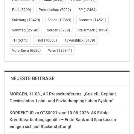
darunter ein Insolvenzgesetz, das auf die so genannten
Post
(5299)
Presseschau
(7902)
RP
(12464)
Zombie-Firmen ziele.
Salzburg
(13420)
Seiten
(10069)
Sommer
(14521)
„Weitere Maßnahmen lassen erkennen, dass die
Sonntag
(25140)
Sorgen
(5269)
Steiermark
(10354)
Regierung riskante Kreditvergaben und die hohe
Verschuldung von Unternehmen eindämmen will“,
TH
(6375)
Tirol
(10060)
TV-Ausblick
(6179)
erklärt Michael Tawrowsky. Allerdings erfolge dies nicht
Vorarlberg
(6626)
Wien
(186841)
nur nach rein wirtschaftlichen, sondern auch nach
politischen Aspekten. So könnten Firmen, die zwar
nicht sonderlich profitabel seien, aber viele Menschen
beschäftigten, mit staatlicher Unterstützung rechnen.
NEUESTE BEITRÄGE
Sie bekämen weiterhin Subventionen und Garantien
sowie günstige Kreditkonditionen. Das gelte auch für
MORGEN, 11.08., AK Pressekonferenz: „Gezielt. Geplant.
die staatlichen Unternehmen. Solche gestützten Zombi-
Gewissenlos. Lohn- und Sozialdumping haben System“
Firmen gibt es hauptsächlich in Regionen mit
Schwerindustrie. Sie gelten wirtschaftlich gesehen als
KORREKTUR zu OTS0021 vom 10.08.2026: AK Erfolg:
„das alte China“, im Unterscheid zum „neuen China“,
Kreditbearbeitungsgebühr – Erste Bank und Sparkassen
dessen Unternehmen sich höherwertigen Produkten
einigen sich auf Rückerstattung!
und Dienstleistungen widmen.