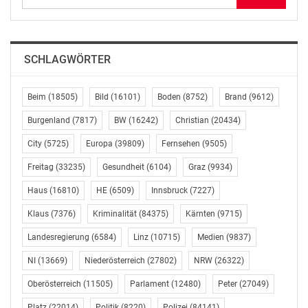
Prozent erlebten 2017 eine Verbesserung zum Vorjahr,
61 Prozent gehen davon aus, dass sich der Cashflow im
laufenden Jahr besser darstellen wird. Für Michael
Tawrowsky, Country Manager Coface Austria, ist dieser
SCHLAGWÖRTER
Optimismus nur zum Teil berechtigt: „Ein großer Teil
des Wachstums basiert auf einer hohen Verschuldung.
Beim
(18505)
Bild
(16101)
Boden
(8752)
Brand
(9612)
Im internationalen Vergleich und in Relation zum
Entwicklungslevel Chinas sind Schulden in Höhe von
Burgenland
(7817)
BW
(16242)
Christian
(20434)
250 Prozent des BIP extrem hoch.“
City
(5725)
Europa
(39809)
Fernsehen
(9505)
Coface erwartet, dass in diesem Jahr noch mehr
Freitag
(33235)
Gesundheit
(6104)
Graz
(9934)
Unternehmen finanzielle Schwierigkeiten bekommen
Haus
(16810)
HE
(6509)
Innsbruck
(7227)
werden. Die vorsichtigere staatliche Geld- und
Klaus
(7376)
Kriminalität
(84375)
Kärnten
(9715)
Finanzpolitik werde insbesondere auf Unternehmen
durchschlagen, die schon jetzt hoch verschuldet sind
Landesregierung
(6584)
Linz
(10715)
Medien
(9837)
und lange Zahlungsverzögerungen verkraften müssen.
NI
(13669)
Niederösterreich
(27802)
NRW
(26322)
Andererseits werde der Staat verhindern, dass mehrere
gleichzeitige Stressfaktoren den Aufschwung gefährden.
Oberösterreich
(11505)
Parlament
(12480)
Peter
(27049)
Eine Reihe von Reformen ist bereits eingeleitet,
Platz
(22014)
Politik
(8220)
Polizei
(84141)