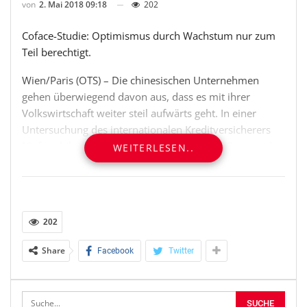
von
2. Mai 2018 09:18
202
Coface-Studie: Optimismus durch Wachstum nur zum
Teil berechtigt.
Wien/Paris (OTS) – Die chinesischen Unternehmen
gehen überwiegend davon aus, dass es mit ihrer
Volkswirtschaft weiter steil aufwärts geht. In einer
Untersuchung des internationalen Kreditversicherers
[Coface ] (http://www.coface.at)rechnen 67 Prozent der
WEITERLESEN..
1.000 befragten Unternehmen mit einem deutlichen
Wachstum auch 2018.
Die positive Erwartung beeinflusst offensichtlich auch
202
die Haltung der Risikomanager. 59 Prozent berichteten,
dass der Absatz ihrer Unternehmen 2017 gestiegen sei,
Share
Facebook
Twitter
67 Prozent erwarten das auch für 2018. Bei den
Prognosen für den eigenen Cashflow sind sie etwas
vorsichtiger als bei der allgemeinen Einschätzung. 53