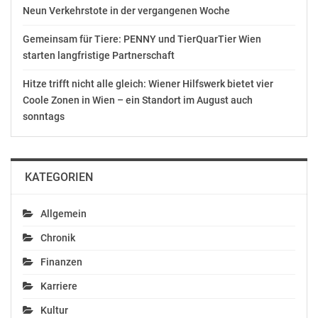
Neun Verkehrstote in der vergangenen Woche
Die Coface-Studie, die auch die Zahlungserfahrungen
Gemeinsam für Tiere: PENNY und TierQuarTier Wien
chinesischer Unternehmen betrachtet: [www.coface.at]
starten langfristige Partnerschaft
(http://www.coface.at)
Hitze trifft nicht alle gleich: Wiener Hilfswerk bietet vier
[Zahlungsstudie chinesischer Unternehmen]
Coole Zonen in Wien – ein Standort im August auch
(https://www.ots.at/redirect/coface9)
sonntags
[Coface] (http://www.coface.at): for trade – Gemeinsam
Geschäfte entwickeln
KATEGORIEN
Mit 70 Jahren Erfahrung und dem dichtesten
Allgemein
internationalen Netzwerk ist Coface ein bedeutender
Kreditversicherer, Partner im Risikomanagement von
Chronik
Unternehmen und in der globalen Wirtschaft. Mit dem
Finanzen
Anspruch, der agilste Kreditversicherer weltweit zu
werden, unterstützt Coface 50.000 Kunden dabei,
Karriere
Geschäfte aufzubauen und dynamisch zu entwickeln.
Kultur