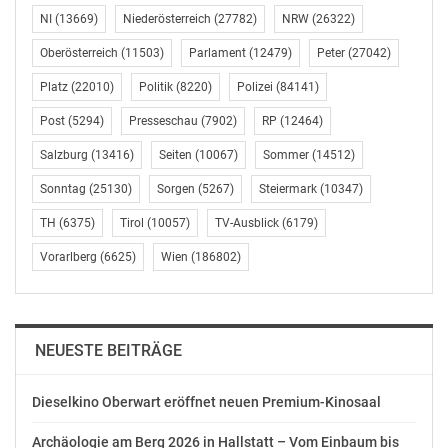
aus dem Ausschuss erfolgte auf Verlangen der SPÖ
NI
(13669)
Niederösterreich
(27782)
NRW
(26322)
namentlich.
Oberösterreich
(11503)
Parlament
(12479)
Peter
(27042)
Umweltministerin Elisabeth Köstinger (ÖVP) bekräftigte,
Platz
(22010)
Politik
(8220)
Polizei
(84141)
das
Regierungspaket sei ein Erfolg. Unterstützung erhielt sie
Post
(5294)
Presseschau
(7902)
RP
(12464)
dabei von
Salzburg
(13416)
Seiten
(10067)
Sommer
(14512)
BundesrätInnen aus den eigenen Reihen und den
Reihen des
Sonntag
(25130)
Sorgen
(5267)
Steiermark
(10347)
Koalitionspartners.
TH
(6375)
Tirol
(10057)
TV-Ausblick
(6179)
Mit dem Aarhus-Beteiligungsgesetz erfüllt Österreich
Vorarlberg
(6625)
Wien
(186802)
die dritte Säule
des Aarhus-Abkommens, das 1998 abgeschlossen und
von Österreich 2005
NEUESTE BEITRÄGE
ratifiziert wurde. Ziel ist es,
Umweltschutzorganisationen den Zugang
zu Informationen zu ermöglichen, sie an
Dieselkino Oberwart eröffnet neuen Premium-Kinosaal
Entscheidungsverfahren zu
Archäologie am Berg 2026 in Hallstatt – Vom Einbaum bis