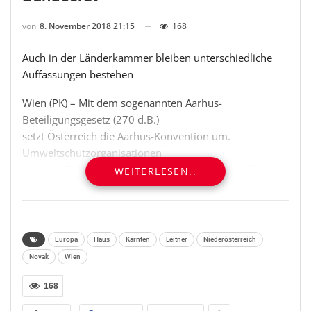
von
8. November 2018 21:15
168
Auch in der Länderkammer bleiben unterschiedliche
Auffassungen bestehen
Wien (PK) – Mit dem sogenannten Aarhus-
Beteiligungsgesetz (270 d.B.)
setzt Österreich die Aarhus-Konvention um.
Umweltschutzorganisationen
sollen in Zukunft ebenso wie unmittelbar Betroffene
WEITERLESEN..
die Möglichkeit
der Beteiligung bei Entscheidungsverfahren in
Umweltangelegenheiten
haben. De facto erhalten NGOs (Nicht-
Europa
Haus
Kärnten
Leitner
Niederösterreich
Regierungsorganisationen) damit
Novak
Wien
das Recht, gegen negative UVP-Feststellungsbescheide
rechtlich
168
vorzugehen. Der Bundesrat bestätigte den