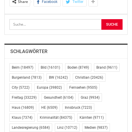
Share
Facebook
Twitter
diesbezüglichen Beschluss
des Nationalrats, mit dem das Abfallwirtschaftsgesetz,
das
Immissionsschutzgesetz-Luft und das
Wasserrechtsgesetz geändert
werden. Auch gegen das Emissionsgesetz-Luft 2018
(271 d.B.), gegen
SCHLAGWÖRTER
Änderungen des Umwelthaftungsgesetzes (272 d.B.)
und des
Umweltverträglichkeitsprüfungsgesetzes (UVP-Gesetz)
Beim
(18497)
Bild
(16101)
Boden
(8749)
Brand
(9611)
(275 d.B.) gab es
Burgenland
(7813)
BW
(16242)
Christian
(20426)
seitens des Bundesrats mehrheitlich keine Einwände.
SPÖ- und
City
(5722)
Europa
(39802)
Fernsehen
(9505)
Grüne-Mandatare äußerten jedoch teils vehemente
Freitag
(33229)
Gesundheit
(6104)
Graz
(9934)
Bedenken. Ein Antrag
Haus
(16809)
HE
(6509)
Innsbruck
(7223)
der SPÖ, den Entwurf der UVP-Gesetzesänderung zu
beeinspruchen wurde
Klaus
(7374)
Kriminalität
(84375)
Kärnten
(9711)
mehrheitlich abgelehnt. Die Abstimmung über den
Landesregierung
(6584)
Linz
(10712)
Medien
(9837)
gegenteiligen Antrag