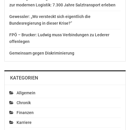
beteiligen und ihnen Rechtsschutz zu gewähren. „Diese
zur modernen Logistik: 7.300 Jahre Salztransport erleben
Punkte werden
jetzt durch dieses Gesetz vollständig erfüllt“, sagte
Gewessler: „Wo versteckt sich eigentlich die
Umweltministerin Köstinger. „NGOs haben jetzt
Bundesregierung in dieser Krise?“
erstmals vollen Zugang
FPÖ – Brucker: Ludwig muss Verbindungen zu Lederer
zu allen Rechten und Informationen, die sie brauchen.“
offenlegen
Mit dem Gesetz
sind drei Materien umfasst: die Abfallwirtschaft, der
Gemeinsam gegen Diskriminierung
Wasserschutz
und die Reinhaltung der Luft.
Zwischen Mängeln und Ausgewogenheit
KATEGORIEN
Andrea Kahofer (SPÖ/N) anerkannte die Bemühungen
Allgemein
der
Chronik
Umweltministerin, allerdings bemängelte sie, dass in
vielen Fällen
Finanzen
nur nachträgliche Überprüfungsrechte bestünden. In
Karriere
einigen Fällen