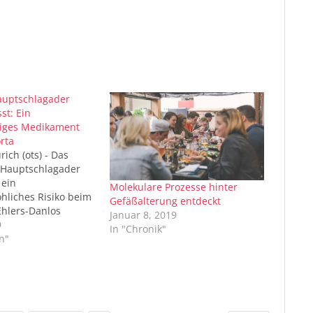
auptschlagader
sst: Ein
tiges Medikament
orta
rich (ots) - Das
 Hauptschlagader
 ein
Molekulare Prozesse hinter
hliches Risiko beim
Gefäßalterung entdeckt
Ehlers-Danlos
Januar 8, 2019
ine seltene und
9
In "Chronik"
edingte
n"
krankheit - dar.
udie zeigt, dass der
nkende Wirkstoff
Selectol®) die Aorta
ktuell die beste