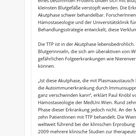
eines bestimmten Proteins bilden sich mit Blut
kleinsten Blutgefäße verstopft werden. Die Erk
Akutphase schwer behandelbar. ForscherInnen 
Hämostaseologie und der Universitätsklinik f
Behandlungsstrategie entwickelt, diese Verkl
Die TTP ist in der Akutphase lebensbedrohlich.
Blutgerinnseln, die sich am überaktiven von-
gefährlichen Folgeerkrankungen wie Nierenvers
können.
„Ist diese Akutphase, die mit Plasmaaustausch
die Autoimmunerkrankung durch Immunsuppress
ganz verschwinden kann“, erklärt Paul Knöbl v
Hämostaseologie der MedUni Wien. Rund zehn b
Phase dieser Erkrankung jedoch nicht. An der
zehn PatientInnen mit TTP behandelt. Die Wien
weltweit führend bei der klinischen Erprobung
2009 mehrere klinische Studien zur therapeu