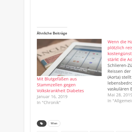
Ähnliche Beiträge
Wenn die H
plötzlich rei
kostengüns
stärkt die A
Schlieren-Zü
Reissen der
(Aorta) stellt
Mit Blutgefäßen aus
lebensbedro
Stammzellen gegen
vaskulären 
Volkskrankheit Diabetes
Syndrom - e
Mai 28, 201
Januar 16, 2019
genetisch b
In "Allgemei
In "Chronik"
Bindegewebs
Eine neue St
blutdruckse
Celiprolol (
Wien
stärkt und a