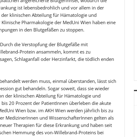
plättchen angereicherte Blutgerinnsel, wodurch die
rankung ist lebensbedrohlich und vor allem in der
der klinischen Abteilung für Hämatologie und
ür Klinische Pharmakologie der MedUni Wien haben eine
umpungen in den Blutgefäßen zu stoppen.
 Durch die Verstopfung der Blutgefäße mit
Willebrand-Protein ansammeln, kommt es zu
agen, Schlaganfall oder Herzinfarkt, die tödlich enden
 behandelt werden muss, einmal überstanden, lässt sich
ion gut behandeln. Sogar soweit, dass sie wieder
on der klinischen Abteilung für Hämatologie und
is 20 Prozent der PatientInnen überleben die akute
 MedUni Wien bzw. im AKH Wien werden jährlich bis zu
er MedizinerInnen und WissenschafterInnen gelten als
 neuer Therapien für diese Erkrankung und haben seit
tischen Hemmung des von-Willebrand-Proteins bei