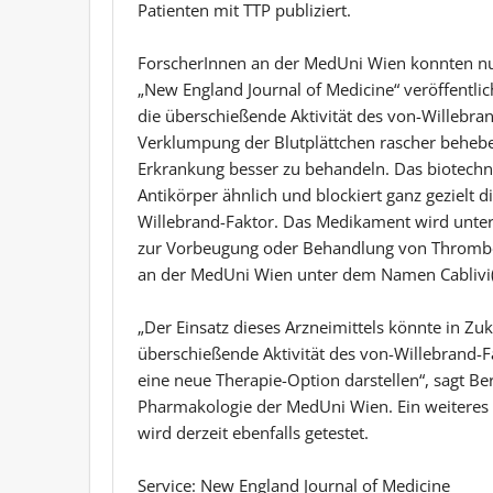
Patienten mit TTP publiziert.
ForscherInnen an der MedUni Wien konnten nun
„New England Journal of Medicine“ veröffentli
die überschießende Aktivität des von-Willebra
Verklumpung der Blutplättchen rascher beheb
Erkrankung besser zu behandeln. Das biotechno
Antikörper ähnlich und blockiert ganz gezielt
Willebrand-Faktor. Das Medikament wird unter d
zur Vorbeugung oder Behandlung von Thrombose
an der MedUni Wien unter dem Namen Cablivi(
„Der Einsatz dieses Arzneimittels könnte in Zu
überschießende Aktivität des von-Willebrand-
eine neue Therapie-Option darstellen“, sagt Ber
Pharmakologie der MedUni Wien. Ein weitere
wird derzeit ebenfalls getestet.
Service: New England Journal of Medicine