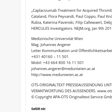
„Caplacizumab Treatment for Acquired Thrombo
Cataland, Flora Peyvandi, Paul Coppo, Paul Knö
Rubia, Katerina Pavenski, Filip Callewaert, Debj
HERCULES Investigators. NEJM.org, Jan 9th 2
Medizinische Universität Wien
Mag. Johannes Angerer
Leiter Kommunikation und Öffentlichkeitsarbei
+431 40160 – 11 501
Mobil: +43 664 800 16 11 501
johannes.angerer@meduniwien.ac.at
http://www.meduniwien.ac.at
OTS-ORIGINALTEXT PRESSEAUSSENDUNG UNTE
VERANTWORTUNG DES AUSSENDERS. www.ots
© Copyright APA-OTS Originaltext-Service Gmb
Gefällt mir: