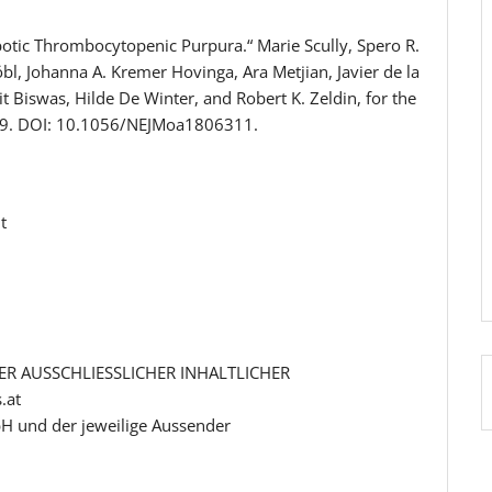
tic Thrombocytopenic Purpura.“ Marie Scully, Spero R.
bl, Johanna A. Kremer Hovinga, Ara Metjian, Javier de la
it Biswas, Hilde De Winter, and Robert K. Zeldin, for the
019. DOI: 10.1056/NEJMoa1806311.
t
R AUSSCHLIESSLICHER INHALTLICHER
.at
H und der jeweilige Aussender