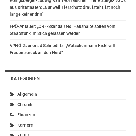
Königsberger-Ludwig warnt vor falschen Tierrettungs-NGOs
aus Drittstaaten: „Nur weil Tierschutz draufsteht, ist noch
lange keiner drin“
FPÖ-Antauer: „ORF-Skandal! Nö. Haushalte sollen vom
Staatsfunk im Stich gelassen werden“
Team Kärnten/Köfer:
Windkraft-Projekte
VPNÖ-Zauner ad Schnedlitz: „Watschenmann Kickl will
nicht länger verhindern
Frauen zurück an den Herd“
November 27, 2018
In "Wirtschaft"
KATEGORIEN
Allgemein
Chronik
Finanzen
Karriere
Kultur