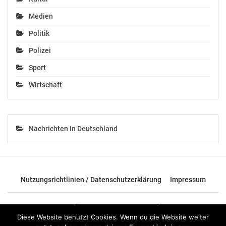
Medien
Politik
Polizei
Sport
Wirtschaft
Nachrichten In Deutschland
Nutzungsrichtlinien / Datenschutzerklärung
Impressum
© 2026 - TOP News Österreich - Nachrichten aus Österreich und der
ganzen Welt.
Diese Website benutzt Cookies. Wenn du die Website weiter