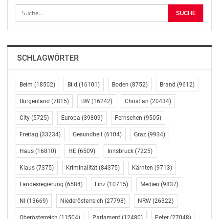
Verantwortung des Landes sei es jedoch nicht
vertretbar, diese für Windkraftanlagen mit wenig
Potenzial, zu opfern und damit das Landschaftsbild zu
beeinträchtigen.
SCHLAGWÖRTER
Für Benger ist entscheidend, dass Investoren und
Projektwerber zeitnah Planungssicherheit bekommen:
„Jahrelange Verfahren, ob ein Windrad gebaut werden
Beim
(18502)
Bild
(16101)
Boden
(8752)
Brand
(9612)
kann oder nicht, dürfen nicht stattfinden“, mahnt er.
Burgenland
(7815)
BW
(16242)
Christian
(20434)
„Hier braucht es rasche Behördenverfahren.“
City
(5725)
Europa
(39809)
Fernsehen
(9505)
Ausufernde Bürokratie ist den Unternehmen nicht
zumutbar.
Freitag
(33234)
Gesundheit
(6104)
Graz
(9934)
ÖVP-Landtagsclub
Haus
(16810)
HE
(6509)
Innsbruck
(7225)
+43 (0)463 513 592
Klaus
(7375)
Kriminalität
(84375)
Kärnten
(9713)
office@oevpclub.at
Landesregierung
(6584)
Linz
(10715)
Medien
(9837)
OTS-ORIGINALTEXT PRESSEAUSSENDUNG UNTER
NI
(13669)
Niederösterreich
(27798)
NRW
(26322)
AUSSCHLIESSLICHER INHALTLICHER VERANTWORTUNG
DES AUSSENDERS. www.ots.at
Oberösterreich
(11504)
Parlament
(12480)
Peter
(27048)