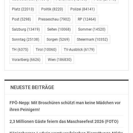
© Copyright APA-OTS Originaltext-Service GmbH und
Platz
(22013)
Politik
(8220)
Polizei
(84141)
der jeweilige Aussender
Post
(5298)
Presseschau
(7902)
RP
(12464)
Gefällt mir:
Salzburg
(13419)
Seiten
(10068)
Sommer
(14520)
Sonntag
(25138)
Sorgen
(5269)
Steiermark
(10352)
TH
(6375)
Tirol
(10060)
TV-Ausblick
(6179)
Vorarlberg
(6626)
Wien
(186830)
Ähnliche Beiträge
NEUESTE BEITRÄGE
AVISO: Einladung zur
Sofortprogramm
FPÖ-Nepp: Mit Broschüren schützt man keine Mädchen vor
Pressekonferenz der IG
Windkraft:
ihren Peinigern!
Windkraft: 9.6.2022, 11
Unabhängigkeit für
Uhr, Klagenfurt
Kärnten
2,3 Millionen Gäste feiern das Maschseefest 2026 (FOTO)
Juni 2, 2022
Juni 9, 2022
In "Politik"
In "Politik"