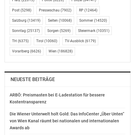
Platz
(22013)
Politik
(8220)
Polizei
(84141)
Schuljahr 22 von 29 Mandaten stellt. Der
Bundesschulsprecher Timo Steyer kommt ebenfalls von
Post
(5298)
Presseschau
(7902)
RP
(12464)
der Schülerunion.
Salzburg
(13419)
Seiten
(10068)
Sommer
(14520)
Raphaela Höck
Sonntag
(25137)
Sorgen
(5269)
Steiermark
(10351)
Pressesprecherin Schülerunion
TH
(6375)
Tirol
(10060)
TV-Ausblick
(6179)
raphaela.hoeck@schuelerunion.at
+43 664 3037503
Vorarlberg
(6626)
Wien
(186828)
OTS-ORIGINALTEXT PRESSEAUSSENDUNG UNTER
AUSSCHLIESSLICHER INHALTLICHER VERANTWORTUNG
DES AUSSENDERS. www.ots.at
NEUESTE BEITRÄGE
© Copyright APA-OTS Originaltext-Service GmbH und
der jeweilige Aussender
ARBÖ: Preismasten bei E-Ladestation für bessere
Kostentransparenz
Gefällt mir:
Die Wiener Unterwelt holt Gold: Das InfoCenter „Über Unten“
von Wien Kanal räumt bei nationalen und internationalen
Awards ab