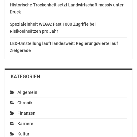
Historische Trockenheit setzt Landwirtschaft massiv unter
Ähnliche Beiträge
Druck
Spezialeinheit WEGA: Fast 1000 Zugriffe bei
Risikoeinsätzen pro Jahr
LED-Umstellung läuft landesweit: Regierungsviertel auf
Bundesschulsprecher
Bundesschulsprecherin
Zielgerade
ad Zentralmatura:
ad Zentralmatura:
“Schwierige Jahrgänge
“Ohne Evaluierung
soll es zukünftig nicht
erreichen wir keinen
mehr geben.”
Fortschritt.”
KATEGORIEN
Mai 3, 2019
Mai 26, 2020
In "Politik"
In "Politik"
Allgemein
Chronik
Finanzen
Zentralmatura geht ins
Karriere
5. Jahr – jetzt wird es
Zeit fürs Pickerl
Kultur