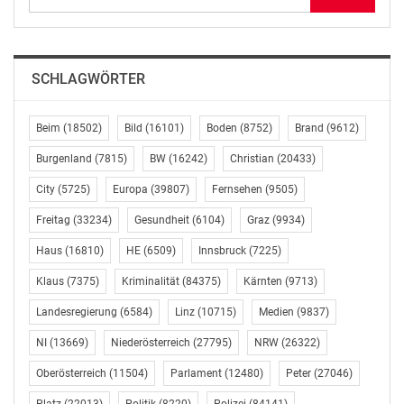
Verbesserung des Textverständnisses, eine faire
Punktevergabe und die Flexibilisierung des
Zeitmanagements sind unter Anderem Reformen, die
SCHLAGWÖRTER
wir seit der Einführung der Zentralmatura gefordert
haben. Durch diese Veränderungen haben die
Schülerinnen und Schüler die Chance, bei der Matura
Beim
(18502)
Bild
(16101)
Boden
(8752)
Brand
(9612)
ihr Können unter Beweis zu stellen, denn jetzt werden
Burgenland
(7815)
BW
(16242)
Christian
(20433)
sie nicht mehr blockiert von unverständlichen
City
(5725)
Europa
(39807)
Fernsehen
(9505)
Aufgabenstellungen und Co.”, so der
Bundesschulsprecher.
Freitag
(33234)
Gesundheit
(6104)
Graz
(9934)
Haus
(16810)
HE
(6509)
Innsbruck
(7225)
Die Schülerunion ist mit über 30.000 Mitgliedern die
größte Schülerorganisation Österreichs. Sie baut auf
Klaus
(7375)
Kriminalität
(84375)
Kärnten
(9713)
den drei Säulen „Aktion – Service – Vertretung“ auf.
Landesregierung
(6584)
Linz
(10715)
Medien
(9837)
Durch ihr vielfältiges Serviceangebot gilt sie als wichtige
Anlaufstelle für Schülerinnen und Schüler. Darüber
NI
(13669)
Niederösterreich
(27795)
NRW
(26322)
hinaus bringt sie ihre Forderungen in der
Oberösterreich
(11504)
Parlament
(12480)
Peter
(27046)
Bundesschülervertretung (BSV) ein, in der sie dieses