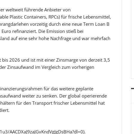
er weltweit führende Anbieter von
 Plastic Containers, RPCs) für frische Lebensmittel,
angdarlehen vorzeitig durch eine neue Term Loan B
uro refinanziert. Die Emission stieß bei
usland auf eine sehr hohe Nachfrage und war mehrfach
 bis 2026 und ist mit einer Zinsmarge von derzeit 3,5
h der Zinsaufwand im Vergleich zum vorherigen
Finanzierungsrahmen für das weitere geplante
saufwand weiter zu senken. Der global operierende
tern für den Transport frischer Lebensmittel hat
iert.
1u3/AACDXaJ9zaJGvKndVgJgDsBHa?dl=0).