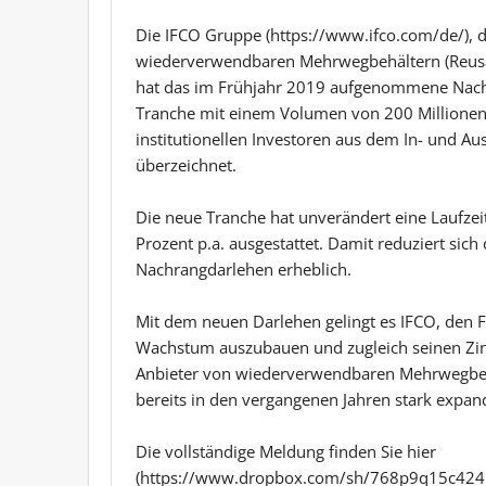
Die IFCO Gruppe (https://www.ifco.com/de/), d
wiederverwendbaren Mehrwegbehältern (Reusable
hat das im Frühjahr 2019 aufgenommene Nachr
Tranche mit einem Volumen von 200 Millionen E
institutionellen Investoren aus dem In- und A
überzeichnet.
Die neue Tranche hat unverändert eine Laufzeit
Prozent p.a. ausgestattet. Damit reduziert sic
Nachrangdarlehen erheblich.
Mit dem neuen Darlehen gelingt es IFCO, den 
Wachstum auszubauen und zugleich seinen Zin
Anbieter von wiederverwendbaren Mehrwegbehäl
bereits in den vergangenen Jahren stark expand
Die vollständige Meldung finden Sie hier
(https://www.dropbox.com/sh/768p9q15c424