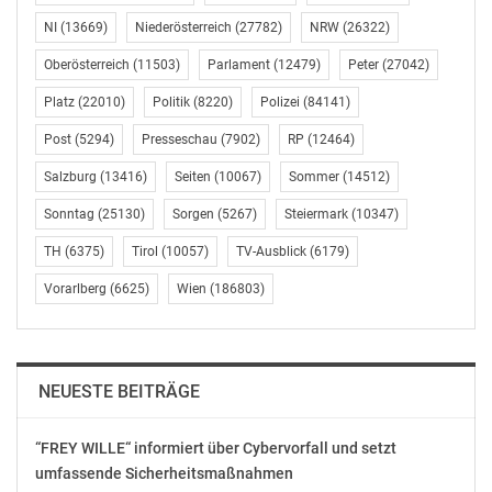
Telefon: 0731 188-0
NI
(13669)
Niederösterreich
(27782)
NRW
(26322)
E-Mail: ulm.pp@polizei.bwl.de
http://www.polizei-bw.de/
Oberösterreich
(11503)
Parlament
(12479)
Peter
(27042)
Platz
(22010)
Politik
(8220)
Polizei
(84141)
Post
(5294)
Presseschau
(7902)
RP
(12464)
Original-Content von: Polizeipräsidium Ulm,
Salzburg
(13416)
Seiten
(10067)
Sommer
(14512)
übermittelt durch
news aktuell
Sonntag
(25130)
Sorgen
(5267)
Steiermark
(10347)
Gefällt mir:
TH
(6375)
Tirol
(10057)
TV-Ausblick
(6179)
Vorarlberg
(6625)
Wien
(186803)
Ähnliche Beiträge
NEUESTE BEITRÄGE
POL-UL: (UL) Laichingen
POL-UL: (UL) Laichingen
– 10-Jähriger entdeckt
– Brand in
“FREY WILLE“ informiert über Cybervorfall und setzt
Feuer / Am Dienstag
Mehrfamilienhaus / Am
umfassende Sicherheitsmaßnahmen
brannte in Laichingen
Donnerstag löschte die