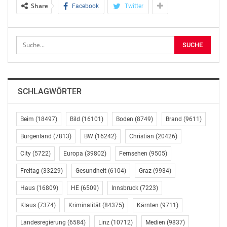
Polizei und des Landeskriminalamtes Baden-
Share
Facebook
Twitter
Württemberg erneut an den Brandort und suchten nach
der Brandursache. Deren Erkenntnissen zufolge brach
das Feuer in dem Wohnwagen aus. Ein Ergebnis was
das Feuer auslöste steht noch aus. Hinweise die auf ein
Gewaltverbrechen schließen könnten, konnten nicht
erlangt werden. Am Donnerstag wurde der Leichnam
des 37-Jährigen obduziert. Auch hier gab es keine
SCHLAGWÖRTER
Erkenntnisse auf ein Verbrechen. Vielmehr gehen
Staatsanwaltschaft Ulm und Polizei davon aus, dass es
Beim
(18497)
Bild
(16101)
Boden
(8749)
Brand
(9611)
sich um einen tragischen Unglücksfall handeln dürfte.
Burgenland
(7813)
BW
(16242)
Christian
(20426)
+++++++ 1728083
City
(5722)
Europa
(39802)
Fernsehen
(9505)
Joachim Schulz, Tel. 0731/188-1111
Freitag
(33229)
Gesundheit
(6104)
Graz
(9934)
Haus
(16809)
HE
(6509)
Innsbruck
(7223)
Rückfragen bitte an:
Klaus
(7374)
Kriminalität
(84375)
Kärnten
(9711)
Polizeipräsidium Ulm
Landesregierung
(6584)
Linz
(10712)
Medien
(9837)