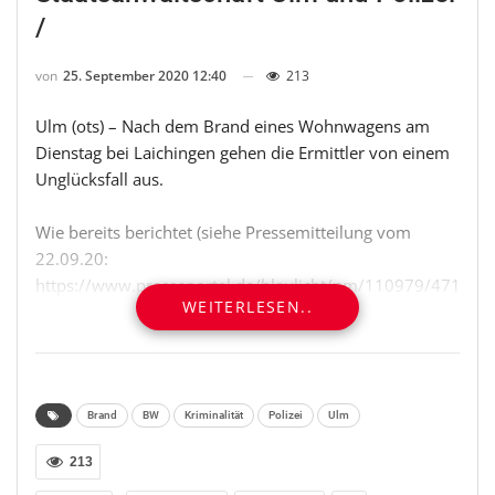
/
von
25. September 2020 12:40
213
Ulm (ots) – Nach dem Brand eines Wohnwagens am
Dienstag bei Laichingen gehen die Ermittler von einem
Unglücksfall aus.
Wie bereits berichtet (siehe Pressemitteilung vom
22.09.20:
https://www.presseportal.de/blaulicht/pm/110979/471399
WEITERLESEN..
brannte am Dienstag auf einem Campingplatz bei
Laichingen ein Wohnwagen. Einsatzkräfte der
Feuerwehr entdeckten während der Löscharbeiten eine
tote männliche Person. Nach den vorliegenden
Untersuchungsergebnissen konnte der Tote als der 37-
Brand
BW
Kriminalität
Polizei
Ulm
jährige Bewohner des Wohnwagens identifiziert
213
werden. Am Mittwoch begaben sich Spezialisten der