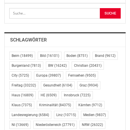
sowie eine gute Vorbereitung auf das nächste Schuljahr.
„Als Partner von Familien erleben wir die Sorgen von
Eltern, Kindern und Jugendlichen hautnah. Das
vergangene Schuljahr hat immens viel von ihnen
SCHLAGWÖRTER
gefordert, die Mehrfachbelastung durch Homeoffice,
Homeschooling und Lockdowns hat so manche Familie
an ihre Grenzen gebracht – emotional, psychisch und in
Beim
(18499)
Bild
(16101)
Boden
(8751)
Brand
(9612)
vielen Fällen auch finanziell“, meint Hilfswerk-Expertin
Burgenland
(7813)
BW
(16242)
Christian
(20431)
Martina Genser-Medlitsch.
City
(5725)
Europa
(39807)
Fernsehen
(9505)
Zahlreiche Eltern haben bereits einen Großteil ihres
Freitag
(33232)
Gesundheit
(6104)
Graz
(9934)
Urlaubskontingents ausgeschöpft und stehen nun vor
Haus
(16809)
HE
(6509)
Innsbruck
(7225)
der Herausforderung, neun schulfreie Wochen zu
überbrücken. Das Hilfswerk bietet in den
Klaus
(7375)
Kriminalität
(84375)
Kärnten
(9712)
Bundesländern daher unterschiedliche Formen der
Landesregierung
(6584)
Linz
(10715)
Medien
(9837)
Sommerbetreuung für Kinder und Schüler/innen an.
Informationen und Beratung, auch zu
NI
(13669)
Niederösterreich
(27791)
NRW
(26322)