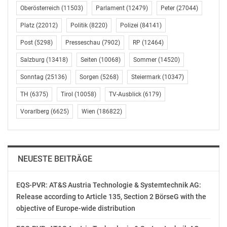
Fördermöglichkeiten, erhalten interessierte Eltern bei
Oberösterreich
(11503)
Parlament
(12479)
Peter
(27044)
den jeweiligen Hilfswerk-Landesverbänden.
Platz
(22012)
Politik
(8220)
Polizei
(84141)
Gemeinsam lernen, auch in den Ferien
Post
(5298)
Presseschau
(7902)
RP
(12464)
Salzburg
(13418)
Seiten
(10068)
Sommer
(14520)
Darüber hinaus unterstützt das Hilfswerk mit speziellen
Angeboten dabei, Lerndefizite nachzuholen, und bietet
Sonntag
(25136)
Sorgen
(5268)
Steiermark
(10347)
professionelle Vorbereitung auf die nächste Schulstufe
TH
(6375)
Tirol
(10058)
TV-Ausblick
(6179)
oder einen bevorstehenden Schulwechsel. „Die
Lernbegleitung wird heuer verstärkt nachgefragt. In
Vorarlberg
(6625)
Wien
(186822)
Gruppenlernwochen und gemeinsamen
Lernwerkstätten wollen wir sowohl den pädagogischen
als auch den sozial-emotionalen Bedürfnissen der
NEUESTE BEITRÄGE
Kinder gerecht werden“, erläutert Genser-Medlitsch.
Die Leiterin des Bereichs Kinder, Jugend Familie und
EQS-PVR: AT&S Austria Technologie & Systemtechnik AG:
Psychosoziale Dienste des Hilfswerk Österreich legt
Release according to Article 135, Section 2 BörseG with the
objective of Europe-wide distribution
aber Wert darauf, dass Ferien auch Ferien bleiben:
„Kinder und Jugendliche brauchen Momente zum