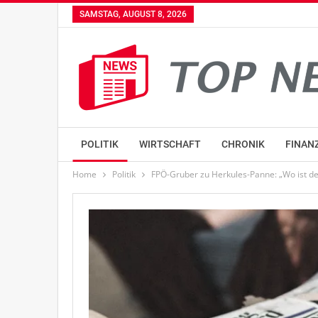
SAMSTAG, AUGUST 8, 2026
POLITIK
WIRTSCHAFT
CHRONIK
FINAN
Home
Politik
FPÖ-Gruber zu Herkules-Panne: „Wo ist der