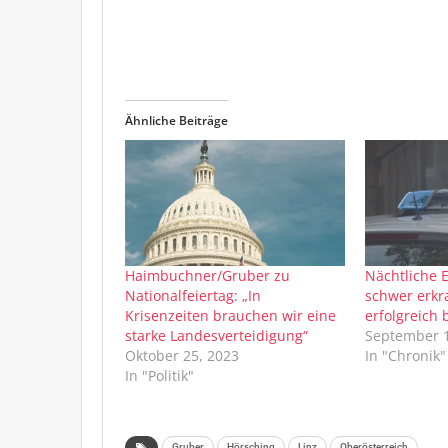
Ähnliche Beiträge
Haimbuchner/Gruber zu
Nächtliche 
Nationalfeiertag: „In
schwer erkr
Krisenzeiten brauchen wir eine
erfolgreich
starke Landesverteidigung“
September 1
Oktober 25, 2023
In "Chronik"
In "Politik"
Gruber
Hörsching
Linz
Oberösterreich