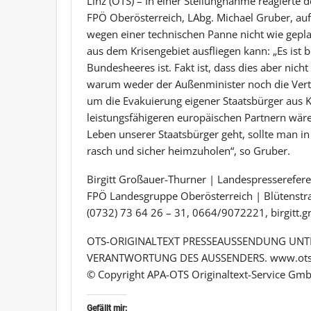
Linz (OTS) – In einer Stellungnahme reagierte 
FPÖ Oberösterreich, LAbg. Michael Gruber, au
wegen einer technischen Panne nicht wie gepl
aus dem Krisengebiet ausfliegen kann: „Es ist 
Bundesheeres ist. Fakt ist, dass dies aber nicht
warum weder der Außenminister noch die Verte
um die Evakuierung eigener Staatsbürger aus 
leistungsfähigeren europäischen Partnern wäre
Leben unserer Staatsbürger geht, sollte man i
rasch und sicher heimzuholen“, so Gruber.
Birgitt Großauer-Thurner | Landespresserefere
FPÖ Landesgruppe Oberösterreich | Blütenstr
(0732) 73 64 26 – 31, 0664/9072221, birgitt.
OTS-ORIGINALTEXT PRESSEAUSSENDUNG UNTE
VERANTWORTUNG DES AUSSENDERS. www.ots
© Copyright APA-OTS Originaltext-Service Gmb
Gefällt mir: