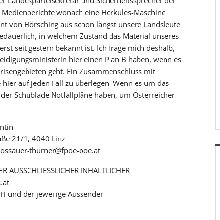
der Landesparteisekretär und Sicherheitssprecher der
f Medienberichte wonach eine Herkules-Maschine
ant von Hörsching aus schon längst unsere Landsleute
bedauerlich, in welchem Zustand das Material unseres
 erst seit gestern bekannt ist. Ich frage mich deshalb,
idigungsministerin hier einen Plan B haben, wenn es
Krisengebieten geht. Ein Zusammenschluss mit
 hier auf jeden Fall zu überlegen. Wenn es um das
n der Schublade Notfallpläne haben, um Österreicher
ntin
aße 21/1, 4040 Linz
grossauer-thurner@fpoe-ooe.at
R AUSSCHLIESSLICHER INHALTLICHER
.at
H und der jeweilige Aussender