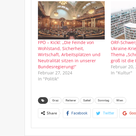
FPÖ – Kickl: „Die Feinde von
ORF-Schwerp
Wohlstand, Sicherheit,
Ukraine-Kri
Wirtschaft, Arbeitsplätzen und
Thema „Sch
Neutralität sitzen in unserer
groß ist die
Bundesregierung!“
Februar 20,
Februar 27, 2024
In "Kultur"
In "Politik"
Graz
Reiterer
Sattel
Sonntag
Wien
Share
Facebook
Twitter
Goo