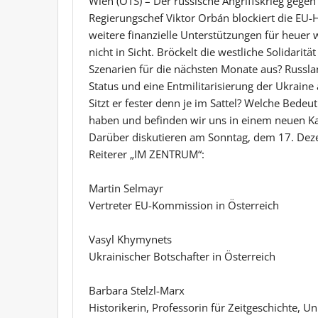
Wien (OTS) – Der russische Angriffskrieg gegen 
Regierungschef Viktor Orbán blockiert die EU-H
weitere finanzielle Unterstützungen für heuer 
nicht in Sicht. Bröckelt die westliche Solidarit
Szenarien für die nächsten Monate aus? Russla
Status und eine Entmilitarisierung der Ukrain
Sitzt er fester denn je im Sattel? Welche Bed
haben und befinden wir uns in einem neuen Ka
Darüber diskutieren am Sonntag, dem 17. Dez
Reiterer „IM ZENTRUM“:
Martin Selmayr
Vertreter EU-Kommission in Österreich
Vasyl Khymynets
Ukrainischer Botschafter in Österreich
Barbara Stelzl-Marx
Historikerin, Professorin für Zeitgeschichte, Un