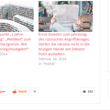
unkt „2 Jahre
Ernst-Dziedzic zum Jahrestag
eg“: „WeltWeit“ zum
des russischen Angriffskrieges:
merzgrenze. Wie
Dürfen die Ukraine nicht in die
 Kriegsmüdigkeit?“
blutigen Hände von Diktator
 2024
Putin ausliefern
Februar 24, 2024
In "Politik"
gle+
ReddIt
153