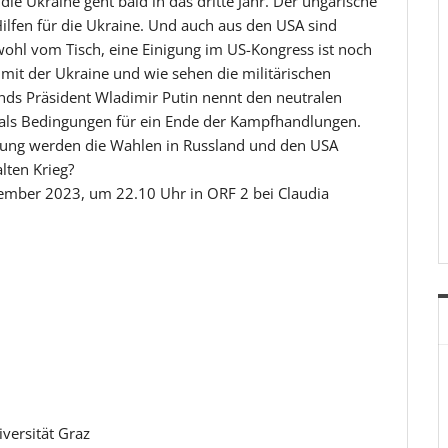
die Ukraine geht bald in das dritte Jahr. Der ungarische
ilfen für die Ukraine. Und auch aus den USA sind
wohl vom Tisch, eine Einigung im US-Kongress ist noch
ät mit der Ukraine und wie sehen die militärischen
nds Präsident Wladimir Putin nennt den neutralen
e als Bedingungen für ein Ende der Kampfhandlungen.
eutung werden die Wahlen in Russland und den USA
lten Krieg?
ember 2023, um 22.10 Uhr in ORF 2 bei Claudia
iversität Graz