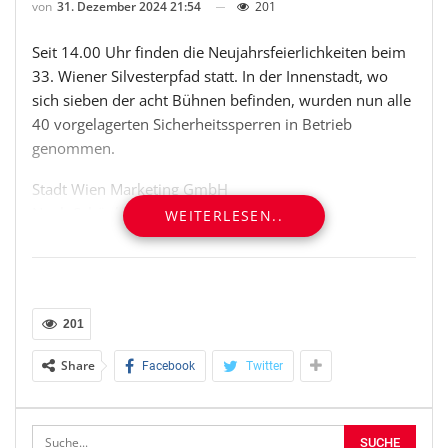
von
31. Dezember 2024 21:54
201
Seit 14.00 Uhr finden die Neujahrsfeierlichkeiten beim
33. Wiener Silvesterpfad statt. In der Innenstadt, wo
sich sieben der acht Bühnen befinden, wurden nun alle
40 vorgelagerten Sicherheitssperren in Betrieb
genommen.
Stadt Wien Marketing GmbH
Noah Schönhart
WEITERLESEN..
Medien- und Öffentlichkeitsarbeit
Tel: +43 1 319 82 00
E-Mail: schoenhart@stadtwienmarketing.at
Web: www.stadtwienmarketing.at
201
OTS-ORIGINALTEXT PRESSEAUSSENDUNG UNTER
Share
Facebook
Twitter
AUSSCHLIESSLICHER INHALTLICHER VERANTWORTUNG
DES AUSSENDERS. www.ots.at
© Copyright APA-OTS Originaltext-Service GmbH und
der jeweilige Aussender