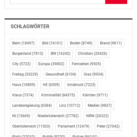
Gefällt mir:
SCHLAGWÖRTER
Beim
(18497)
Bild
(16101)
Boden
(8749)
Brand
(9611)
Burgenland
(7813)
BW
(16242)
Christian
(20426)
City
(5722)
Europa
(39802)
Fernsehen
(9505)
Freitag
(33229)
Gesundheit
(6104)
Graz
(9934)
Haus
(16809)
HE
(6509)
Innsbruck
(7223)
Klaus
(7374)
Kriminalität
(84375)
Kärnten
(9711)
Landesregierung
(6584)
Linz
(10712)
Medien
(9837)
NI
(13669)
Niederösterreich
(27782)
NRW
(26322)
Oberösterreich
(11503)
Parlament
(12479)
Peter
(27042)
Platz
(22010)
Politik
(8220)
Polizei
(84141)