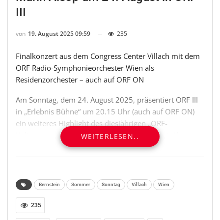
III
von
19. August 2025 09:59
235
Finalkonzert aus dem Congress Center Villach mit dem
ORF Radio-Symphonieorchester Wien als
Residenzorchester – auch auf ORF ON
Am Sonntag, dem 24. August 2025, präsentiert ORF III
in „Erlebnis Bühne“ um 20.15 Uhr (auch auf ORF ON)
ein weiteres Highlight des diesjährigen „ORF-
Kultursommers“ (Details unter presse.ORF.at): Als
WEITERLESEN..
Aufzeichnung aus dem Congress Center Villach steht
das am Vortag vom ORF Radio-Symphonieorchester
Wien (RSO) als Residenzorchester gespielte
Abschlusskonzert „West Side Stories“ auf dem
Bernstein
Sommer
Sonntag
Villach
Wien
Programm, das zugleich auch den glanzvollen
Schlusspunkt der erfolgreichen Ära von Marin Alsop als
235
RSO-Chefdirigentin darstellt.