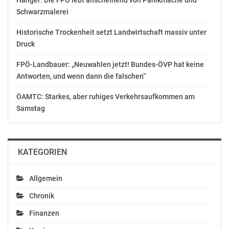
Hanger: Die FPÖ lebt anscheinend von Panikmache und
© Copyright APA-OTS Originaltext-Service GmbH und
Schwarzmalerei
der jeweilige Aussender
Historische Trockenheit setzt Landwirtschaft massiv unter
Druck
Gefällt mir:
FPÖ-Landbauer: „Neuwahlen jetzt! Bundes-ÖVP hat keine
Antworten, und wenn dann die falschen“
ÖAMTC: Starkes, aber ruhiges Verkehrsaufkommen am
Samstag
Ähnliche Beiträge
KATEGORIEN
ORF RSO Wien ab 2024
ORF RSO Wien und
Allgemein
Festivalorchester des
Chefdirigentin Marin
Carinthischen Sommers
Alsop für Grammy
Chronik
November 24, 2023
Awards 2025 nominiert
Finanzen
In "Kultur"
November 11, 2024
In "Kultur"