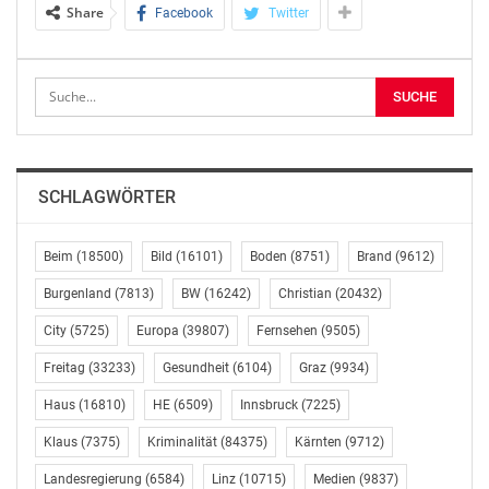
Share
Facebook
Twitter
Das Programm vereint amerikanische Meisterwerke
des 20. Jahrhunderts: Den Anfang macht George
Gershwins schwungvolle „Cuban Overture“, gefolgt von
seinem Klavierkonzert in F-Dur mit der international
gefeierten US-amerikanischen Pianistin Claire Huangci
als Solistin. Den zweiten Konzertteil bilden Werke von
SCHLAGWÖRTER
Leonard Bernstein – ein wichtiger Mentor Alsops, der
auch für den Carinthischen Sommer bedeutend war. So
sind die mitreißenden „West Side Story Dances“ aus
Beim
(18500)
Bild
(16101)
Boden
(8751)
Brand
(9612)
dem weltberühmten Musical ebenso zu erleben wie die
Burgenland
(7813)
BW
(16242)
Christian
(20432)
„Three Dance Episodes“ aus Bernsteins Broadway-
City
(5725)
Europa
(39807)
Fernsehen
(9505)
Erfolg „On the Town“, die für ein bewegendes
musikalisches Finale des Carinthischen Sommers
Freitag
(33233)
Gesundheit
(6104)
Graz
(9934)
sorgen – gemäß dem von Intendantin Nadja Kayali für
Haus
(16810)
HE
(6509)
Innsbruck
(7225)
heuer ausgerufenem Festivalmotto „bewegt“.
Klaus
(7375)
Kriminalität
(84375)
Kärnten
(9712)
Marin Alsop setzt zum Ende ihres Wirkens als
Landesregierung
(6584)
Linz
(10715)
Medien
(9837)