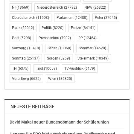
Chefdirigentin des ORF RSO Wien somit zugleich ein
musikalisches Zeichen, das ihre enge künstlerische
NI
(13669)
Niederösterreich
(27792)
NRW
(26322)
Verbindung mit dem Orchester unterstreicht. Die US-
Oberösterreich
(11503)
Parlament
(12480)
Peter
(27045)
Amerikanerin leitete das Ensemble seit 2019 als erste
Platz
(22012)
Politik
(8220)
Polizei
(84141)
Frau in dieser Position und wurde kürzlich zur
Ehrendirigentin ernannt. Auch in der kommenden
Post
(5298)
Presseschau
(7902)
RP
(12464)
Saison bleibt sie dem Orchester mit Gastauftritten und
Salzburg
(13418)
Seiten
(10068)
Sommer
(14520)
neuen Projekten verbunden.
Sonntag
(25137)
Sorgen
(5269)
Steiermark
(10349)
In Ö1 ist der Konzertmitschnitt am Dienstag, dem 2.
TH
(6375)
Tirol
(10059)
TV-Ausblick
(6179)
September, um 19.30 Uhr zu hören.
Vorarlberg
(6625)
Wien
(186825)
Weitere Details zum Programm von ORF III Kultur und
Information sind unter tv.ORF.at/orf3 abrufbar.
http://presse.ORF.at
NEUESTE BEITRÄGE
OTS-ORIGINALTEXT PRESSEAUSSENDUNG UNTER
David Makai neuer Bundesobmann der Schülerunion
AUSSCHLIESSLICHER INHALTLICHER VERANTWORTUNG
DES AUSSENDERS. www.ots.at