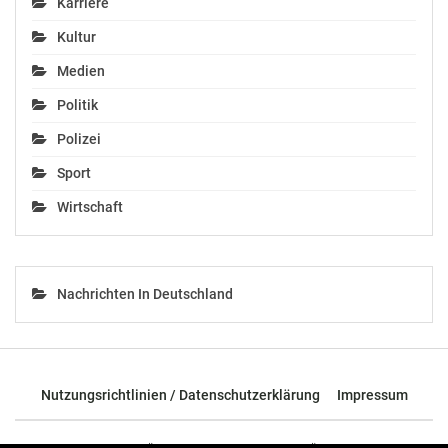
Karriere
Kultur
Medien
Politik
ORF RSO Wien im
September: Japan-
Polizei
Tournee unter
Sport
Chefdirigentin Marin
Alsop
Wirtschaft
August 27, 2024
In "Kultur"
Nachrichten In Deutschland
Nutzungsrichtlinien / Datenschutzerklärung
Impressum