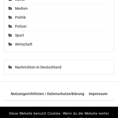
Medien
Politik
Polizei
Sport
Wirtschaft
Nachrichten In Deutschland
Nutzungsrichtlinien / Datenschutzerklärung
Impressum
© 2026 - TOP News Österreich - Nachrichten aus Österreich und der
ganzen Welt.
Diese Website benutzt Cookies. Wenn du die Website weiter