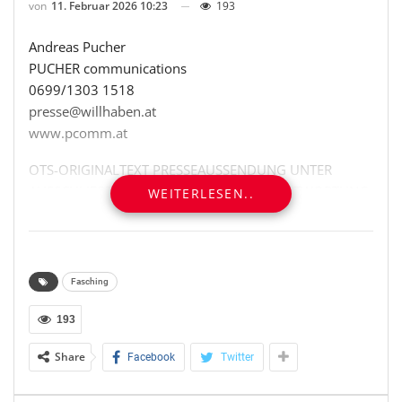
von
11. Februar 2026 10:23
193
Andreas Pucher
PUCHER communications
0699/1303 1518
presse@willhaben.at
www.pcomm.at
OTS-ORIGINALTEXT PRESSEAUSSENDUNG UNTER
AUSSCHLIESSLICHER INHALTLICHER VERANTWORTUNG
WEITERLESEN..
DES AUSSENDERS. www.ots.at
© Copyright APA-OTS Originaltext-Service GmbH und
der jeweilige Aussender
Fasching
Gefällt mir:
193
Share
Facebook
Twitter