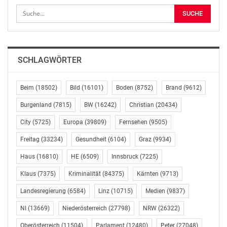
SCHLAGWÖRTER
Beim
(18502)
Bild
(16101)
Boden
(8752)
Brand
(9612)
Burgenland
(7815)
BW
(16242)
Christian
(20434)
City
(5725)
Europa
(39809)
Fernsehen
(9505)
Freitag
(33234)
Gesundheit
(6104)
Graz
(9934)
Haus
(16810)
HE
(6509)
Innsbruck
(7225)
Klaus
(7375)
Kriminalität
(84375)
Kärnten
(9713)
Landesregierung
(6584)
Linz
(10715)
Medien
(9837)
NI
(13669)
Niederösterreich
(27798)
NRW
(26322)
Oberösterreich
(11504)
Parlament
(12480)
Peter
(27048)